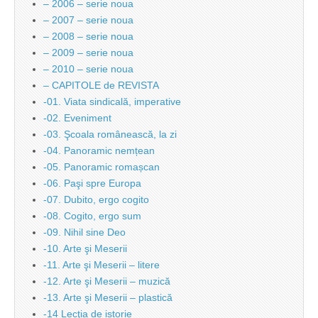
– 2006 – serie noua
– 2007 – serie noua
– 2008 – serie noua
– 2009 – serie noua
– 2010 – serie noua
– CAPITOLE de REVISTA
-01. Viata sindicală, imperative
-02. Eveniment
-03. Şcoala românească, la zi
-04. Panoramic nemțean
-05. Panoramic romașcan
-06. Paşi spre Europa
-07. Dubito, ergo cogito
-08. Cogito, ergo sum
-09. Nihil sine Deo
-10. Arte şi Meserii
-11. Arte şi Meserii – litere
-12. Arte şi Meserii – muzică
-13. Arte şi Meserii – plastică
-14 Lecţia de istorie