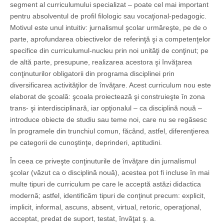
segment al curriculumului specializat – poate cel mai important
pentru absolventul de profil filologic sau vocaţional-pedagogic.
Motivul este unul intuitiv: jurnalismul şcolar urmăreşte, pe de o
parte, aprofundarea obiectivelor de referinţă şi a competenţelor
specifice din curriculumul-nucleu prin noi unităţi de conţinut; pe
de altă parte, presupune, realizarea acestora şi învăţarea
conţinuturilor obligatorii din programa disciplinei prin
diversificarea activităţilor de învăţare. Acest curriculum nou este
elaborat de şcoală: şcoala proiectează şi construieşte în zona
trans- şi interdisciplinară, iar opţionalul – ca disciplină nouă –
introduce obiecte de studiu sau teme noi, care nu se regăsesc
în programele din trunchiul comun, făcând, astfel, diferenţierea
pe categorii de cunoştinţe, deprinderi, aptitudini.
În ceea ce priveşte conţinuturile de învăţare din jurnalismul
şcolar (văzut ca o disciplină nouă), acestea pot fi incluse în mai
multe tipuri de curriculum pe care le acceptă astăzi didactica
modernă; astfel, identificăm tipuri de conţinut precum: explicit,
implicit, informal, ascuns, absent, virtual, retoric, operaţional,
acceptat, predat de suport, testat, învăţat ş. a.