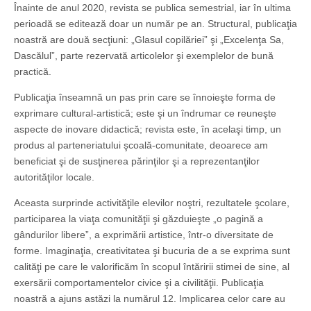
Înainte de anul 2020, revista se publica semestrial, iar în ultima
perioadă se editează doar un număr pe an. Structural, publicaţia
noastră are două secţiuni: „Glasul copilăriei” şi „Excelenţa Sa,
Dascălul”, parte rezervată articolelor şi exemplelor de bună
practică.
Publicaţia înseamnă un pas prin care se înnoieşte forma de
exprimare cultural-artistică; este şi un îndrumar ce reuneşte
aspecte de inovare didactică; revista este, în acelaşi timp, un
produs al parteneriatului şcoală-comunitate, deoarece am
beneficiat şi de susţinerea părinţilor şi a reprezentanţilor
autorităţilor locale.
Aceasta surprinde activităţile elevilor noştri, rezultatele şcolare,
participarea la viaţa comunităţii şi găzduieşte „o pagină a
gândurilor libere”, a exprimării artistice, într-o diversitate de
forme. Ima­ginaţia, creativitatea şi bucuria de a se exprima sunt
calităţi pe care le valorificăm în scopul întăririi stimei de sine, al
exersării comportamentelor civice şi a civilităţii. Publicaţia
noastră a ajuns astăzi la numărul 12. Implicarea celor care au