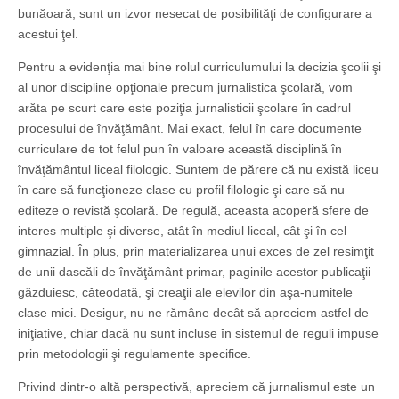
bunăoară, sunt un izvor nesecat de posibilităţi de configurare a
acestui ţel.
Pentru a evidenţia mai bine rolul curriculumului la decizia şcolii şi
al unor discipline opţionale precum jurnalistica şcolară, vom
arăta pe scurt care este poziţia jurnalisticii şcolare în cadrul
procesului de învăţământ. Mai exact, felul în care documente
curri­culare de tot felul pun în valoare această disciplină în
învăţământul liceal filologic. Suntem de părere că nu există liceu
în care să funcţioneze clase cu profil filologic şi care să nu
editeze o revistă şcolară. De regulă, aceasta acoperă sfere de
interes multiple şi diverse, atât în mediul liceal, cât şi în cel
gimnazial. În plus, prin materializarea unui exces de zel resimţit
de unii dascăli de învăţământ primar, paginile acestor publicaţii
găzduiesc, câteodată, şi creaţii ale elevilor din aşa-numitele
clase mici. Desigur, nu ne rămâne decât să apreciem astfel de
iniţiative, chiar dacă nu sunt incluse în sistemul de reguli impuse
prin metodologii şi regulamente specifice.
Privind dintr-o altă perspectivă, apreciem că jurnalismul este un