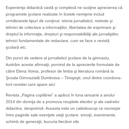
Experienţa didactică vastă şi complexă ne susţine aprecierea că
programele şcolare realizate în liceele nemţene includ
următoarele tipuri de conţinut: istoria jurnalisticii, metode şi
tehnici de colectare a informaţiilor, libertatea de exprimare şi
dreptul la informaţie, drepturi şi responsabilităţi ale jurnaliştilor,
tehnici fundamentale de redactare, cum se face o revistă
şcolară etc.
Din punct de vedere al jurnalisticii şcolare de la gimnaziu,
ilustrăm aceste afirmaţii, pornind de la aprecierile formulate de
către Elena Voinia, profesor de limba şi literatura română la
Şcoala Gimnazială Dumbrava – Timişeşti, unul dintre coordona­
torii revistei care apare aici:
Revista „Pagina copilăriei” a apărut în luna ianuarie a anului
2014 din dorinţa de a promova reuşitele elevilor şi ale cadrelor
didactice, deopotrivă. Aceasta este un caleidoscop ce reuneşte
între paginile sale esenţele vieţii şcolare: emoţii, evenimente,
schimb de generaţii, bucuria fiecărei zile.