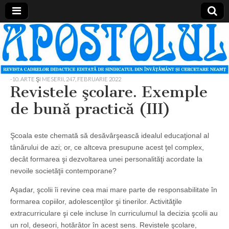
Apostolul
Revista
cadrelor
didactice
din
judetul
-10. ARTE ŞI MESERII
,
247, FEBRUARIE 2022
Neamt
Revistele şcolare. Exemple
de bună practică (III)
Şcoala este chemată să desăvârşească idealul educaţional al
tânărului de azi; or, ce altceva presupune acest ţel complex,
decât formarea şi dezvoltarea unei personalităţi acordate la
nevoile societăţii contemporane?
Aşadar, şcolii îi revine cea mai mare parte de responsabilitate în
formarea copiilor, adolescenţilor şi tinerilor. Activităţile
extracurriculare şi cele incluse în curriculumul la decizia şcolii au
un rol, deseori, hotărâtor în acest sens. Revistele şcolare,