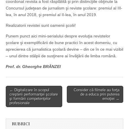
coordonat revista a fost răsplătită şi prin distincţiile obţinute la
Concursul judeţean de jurnalism şi reviste şcolare: premiul al III-
lea, în anul 2018, şi premiul al II-lea, în anul 2019.
Realizatorii revistei sunt oamenii şcolii!
Punem punct aici mini-serialului despre evoluţia revistelor
şcolare şi exemplificării de bune practici în acest domeniu, cu
aprecierea că jurnalistica şcolară devine – din ce în ce mai vizibil
– unul dintre stâlpii de susţinere ai învăţării de limba română.
Prof. dr. Gheorghe BRÂNZEI
Post
← Digitalizare în scopul
Consider că filmele au forţa
creşterii performanţei şcolare
de a educa prin puterea
navigation
şi formării competenţelor
emoţiei →
profesionale
RUBRICI