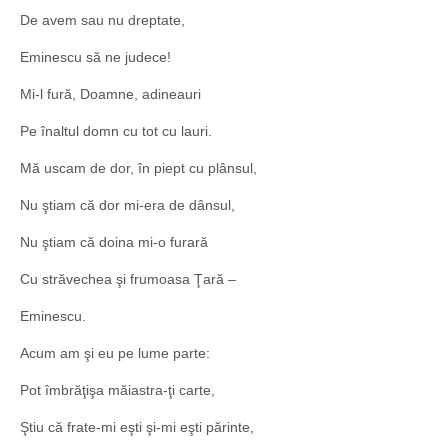
De avem sau nu dreptate,
Eminescu să ne judece!
Mi-l fură, Doamne, adineauri
Pe înaltul domn cu tot cu lauri.
Mă uscam de dor, în piept cu plânsul,
Nu ştiam că dor mi-era de dânsul,
Nu ştiam că doina mi-o furară
Cu străvechea şi frumoasa Ţară –
Eminescu.
Acum am şi eu pe lume parte:
Pot îmbrăţişa măiastra-ţi carte,
Ştiu că frate-mi eşti şi-mi eşti părinte,