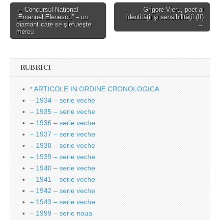
Post
← Concursul Naţional
Grigore Vieru, poet al
„Emanuel Elenescu” – un
identităţii şi sensibilităţii (II)
navigation
diamant care se şlefuieşte
→
mereu
RUBRICI
* ARTICOLE IN ORDINE CRONOLOGICA
– 1934 – serie veche
– 1935 – serie veche
– 1936 – serie veche
– 1937 – serie veche
– 1938 – serie veche
– 1939 – serie veche
– 1940 – serie veche
– 1941 – serie veche
– 1942 – serie veche
– 1943 – serie veche
– 1999 – serie noua