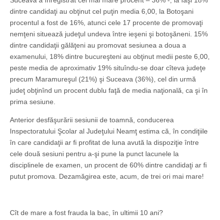
Suceava a înregistrat cel mai mare procent – 36% -, la Iaşi 18%
dintre candidaţi au obţinut cel puţin media 6,00, la Botoşani
procentul a fost de 16%, atunci cele 17 procente de promovaţi
nemţeni situează judeţul undeva între ieşeni şi botoşăneni. 15%
dintre candidaţii gălăţeni au promovat sesiunea a doua a
examenului, 18% dintre bucureşteni au obţinut medii peste 6,00,
peste media de aproximativ 19% situîndu-se doar cîteva judeţe
precum Maramureşul (21%) şi Suceava (36%), cel din urmă
judeţ obţinînd un procent dublu faţă de media naţională, ca şi în
prima sesiune.
Anterior desfăşurării sesiunii de toamnă, conducerea
Inspectoratului Şcolar al Judeţului Neamţ estima că, în condiţiile
în care candidaţii ar fi profitat de luna avută la dispoziţie între
cele două sesiuni pentru a-şi pune la punct lacunele la
disciplinele de examen, un procent de 60% dintre candidaţi ar fi
putut promova. Dezamăgirea este, acum, de trei ori mai mare!
Cît de mare a fost frauda la bac, în ultimii 10 ani?