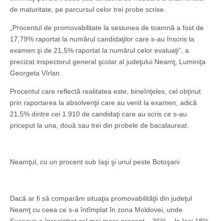
de maturitate, pe parcursul celor trei probe scrise.
„Procentul de promovabilitate la sesiunea de toamnă a fost de
17,79% raportat la numărul candidaţilor care s-au înscris la
examen şi de 21,5% raportat la numărul celor evaluaţi”, a
precizat inspectorul general şcolar al judeţului Neamţ, Luminiţa
Georgeta Vîrlan.
Procentul care reflectă realitatea este, bineînţeles, cel obţinut
prin raportarea la absolvenţii care au venit la examen, adică
21,5% dintre cei 1.910 de candidaţi care au scris ce s-au
priceput la una, două sau trei din probele de bacalaureat.
Neamţul, cu un procent sub Iaşi şi unul peste Botoşani
Dacă ar fi să comparăm situaţia promovabilităţii din judeţul
Neamţ cu ceea ce s-a întîmplat în zona Moldovei, unde