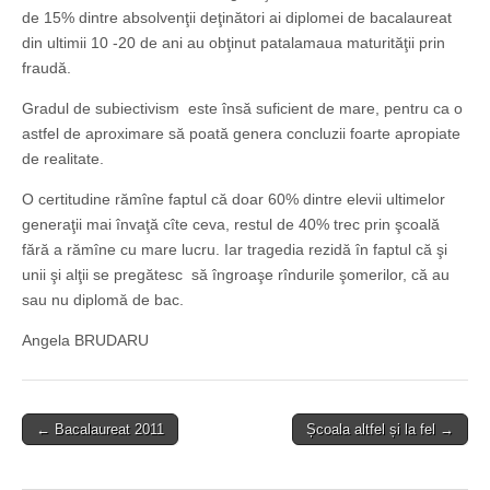
de 15% dintre absolvenţii deţinători ai diplomei de bacalaureat
din ultimii 10 -20 de ani au obţinut patalamaua maturităţii prin
fraudă.
Gradul de subiectivism este însă suficient de mare, pentru ca o
astfel de aproximare să poată genera concluzii foarte apropiate
de realitate.
O certitudine rămîne faptul că doar 60% dintre elevii ultimelor
generaţii mai învaţă cîte ceva, restul de 40% trec prin şcoală
fără a rămîne cu mare lucru. Iar tragedia rezidă în faptul că şi
unii şi alţii se pregătesc să îngroaşe rîndurile şomerilor, că au
sau nu diplomă de bac.
Angela BRUDARU
Post
← Bacalaureat 2011
Școala altfel și la fel →
navigation