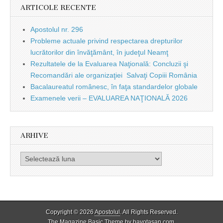
ARTICOLE RECENTE
Apostolul nr. 296
Probleme actuale privind respectarea drepturilor
lucrătorilor din învăţământ, în judeţul Neamţ
Rezultatele de la Evaluarea Naţională: Concluzii şi
Recomandări ale organizaţiei Salvaţi Copiii România
Bacalaureatul românesc, în faţa standardelor globale
Examenele verii – EVALUAREA NAŢIONALĂ 2026
ARHIVE
Arhive
Copyright © 2026
Apostolul
. All Rights Reserved.
The Magazine Basic Theme by
bavotasan.com
.