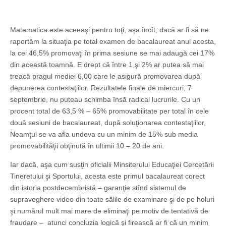
Matematica este aceeaşi pentru toţi, aşa încît, dacă ar fi să ne
raportăm la situaţia pe total examen de bacalaureat anul acesta,
la cei 46,5% promovaţi în prima sesiune se mai adaugă cei 17%
din această toamnă. E drept că între 1 şi 2% ar putea să mai
treacă pragul mediei 6,00 care le asigură promovarea după
depunerea contestaţiilor. Rezultatele finale de miercuri, 7
septembrie, nu puteau schimba însă radical lucrurile. Cu un
procent total de 63,5 % – 65% promovabilitate per total în cele
două sesiuni de bacalaureat, după soluţionarea contestaţiilor,
Neamţul se va afla undeva cu un minim de 15% sub media
promovabilităţii obţinută în ultimii 10 – 20 de ani.
Iar dacă, aşa cum susţin oficialii Minsiterului Educaţiei Cercetării
Tineretului şi Sportului, acesta este primul bacalaureat corect
din istoria postdecembristă – garanţie stînd sistemul de
supraveghere video din toate sălile de examinare şi de pe holuri
şi numărul mult mai mare de eliminaţi pe motiv de tentativă de
fraudare – atunci concluzia logică şi firească ar fi că un minim