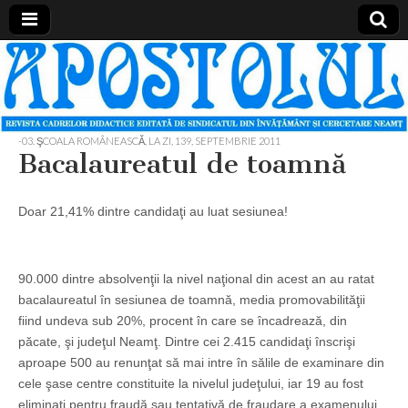
Apostolul
Revista
cadrelor
didactice
din
judetul
-03. ŞCOALA ROMÂNEASCĂ, LA ZI
,
139, SEPTEMBRIE 2011
Neamt
Bacalaureatul de toamnă
Doar 21,41% dintre candidaţi au luat sesiunea!
90.000 dintre absolvenţii la nivel naţional din acest an au ratat
bacalaureatul în sesiunea de toamnă, media promovabilităţii
fiind undeva sub 20%, procent în care se încadrează, din
păcate, şi judeţul Neamţ. Dintre cei 2.415 candidaţi înscrişi
aproape 500 au renunţat să mai intre în sălile de examinare din
cele şase centre constituite la nivelul judeţului, iar 19 au fost
eliminaţi pentru fraudă sau tentativă de fraudare a examenului