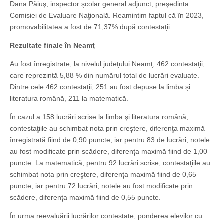
Dana Păiuş, inspector şcolar general adjunct, preşedinta
Comisiei de Evaluare Naţională. Reamintim faptul că în 2023,
promovabilitatea a fost de 71,37% după contestaţii.
Rezultate finale în Neamţ
Au fost înregistrate, la nivelul judeţului Neamţ, 462 contestaţii,
care reprezintă 5,88 % din numărul total de lucrări evaluate.
Dintre cele 462 contestaţii, 251 au fost depuse la limba şi
literatura română, 211 la matematică.
În cazul a 158 lucrări scrise la limba şi literatura română,
contestaţiile au schimbat nota prin creştere, diferenţa maximă
înregistrată fiind de 0,90 puncte, iar pentru 83 de lucrări, notele
au fost modificate prin scădere, diferenţa maximă fiind de 1,00
puncte. La matematică, pentru 92 lucrări scrise, contestaţiile au
schimbat nota prin creştere, diferenţa maximă fiind de 0,65
puncte, iar pentru 72 lucrări, notele au fost modificate prin
scădere, diferenţa maximă fiind de 0,55 puncte.
În urma reevaluării lucrărilor contestate, ponderea elevilor cu