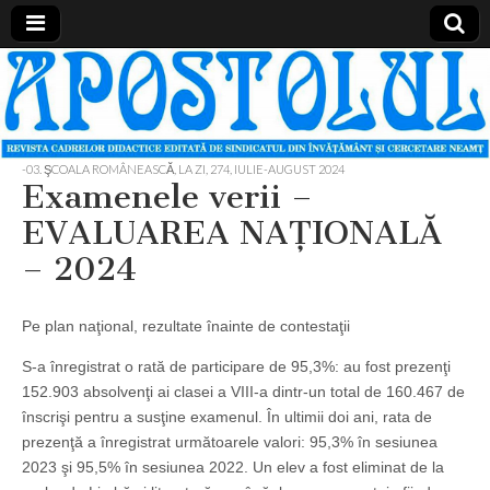
Apostolul
Revista
cadrelor
didactice
din
judetul
-03. ŞCOALA ROMÂNEASCĂ, LA ZI
,
274, IULIE-AUGUST 2024
Neamt
Examenele verii –
EVALUAREA NAŢIONALĂ
– 2024
Pe plan naţional, rezultate înainte de contestaţii
S-a înregistrat o rată de participare de 95,3%: au fost prezenţi
152.903 absolvenţi ai clasei a VIII-a dintr-un total de 160.467 de
înscrişi pentru a susţine examenul. În ultimii doi ani, rata de
prezenţă a înregistrat următoarele valori: 95,3% în sesiunea
2023 şi 95,5% în sesiunea 2022. Un elev a fost eliminat de la