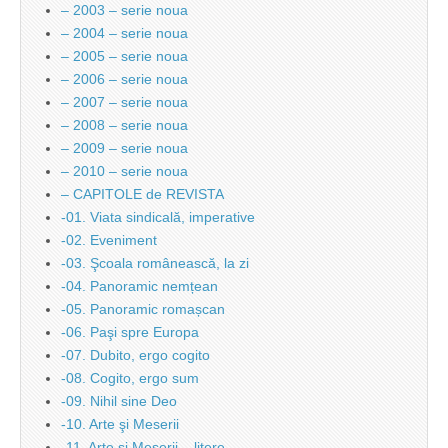
– 2003 – serie noua
– 2004 – serie noua
– 2005 – serie noua
– 2006 – serie noua
– 2007 – serie noua
– 2008 – serie noua
– 2009 – serie noua
– 2010 – serie noua
– CAPITOLE de REVISTA
-01. Viata sindicală, imperative
-02. Eveniment
-03. Şcoala românească, la zi
-04. Panoramic nemțean
-05. Panoramic romașcan
-06. Paşi spre Europa
-07. Dubito, ergo cogito
-08. Cogito, ergo sum
-09. Nihil sine Deo
-10. Arte şi Meserii
-11. Arte şi Meserii – litere