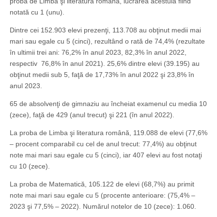
proba de Limbă şi literatură română, lucrarea acestuia fiind
notată cu 1 (unu).
Dintre cei 152.903 elevi prezenţi, 113.708 au obţinut medii mai
mari sau egale cu 5 (cinci), rezultând o rată de 74,4% (rezultate
în ultimii trei ani: 76,2% în anul 2023, 82,3% în anul 2022,
respectiv 76,8% în anul 2021). 25,6% dintre elevi (39.195) au
obţinut medii sub 5, faţă de 17,73% în anul 2022 şi 23,8% în
anul 2023.
65 de absolvenţi de gimnaziu au încheiat examenul cu media 10
(zece), faţă de 429 (anul trecut) şi 221 (în anul 2022).
La proba de Limba şi literatura română, 119.088 de elevi (77,6%
– procent comparabil cu cel de anul trecut: 77,4%) au obţinut
note mai mari sau egale cu 5 (cinci), iar 407 elevi au fost notaţi
cu 10 (zece).
La proba de Matematică, 105.122 de elevi (68,7%) au primit
note mai mari sau egale cu 5 (procente anterioare: (75,4% –
2023 şi 77,5% – 2022). Numărul notelor de 10 (zece): 1.060.