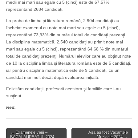
medii mai mari sau egale cu 5 (cinci) este de 67,57%,
reprezentând 2684 candidaţi.
La proba de limba şi literatura română, 2.904 candidaţi au
încheiat examenul cu note mai mari sau egale cu 5 (cinci),
reprezentând 73,93% din numărul totali de candidaţi prezenţi .
La disciplina matematică, 2.540 candidaţi au primit note mai
mari sau egale cu 5 (cinci), reprezentând 64,68 % din numărul
total de candidaţi prezenţi. Numărul elevilor care au obţinut note
de 10 la disciplina limba şi literatura română este de 5 candidaţi,
iar pentru disciplina matematică este de 9 candidaţi, cu un
candidat mai mult decât după evaluarea iniţială.
Felicităm candidaţii, profesorii acestora şi familiile care i-au
susţinut.
Red.
Post
← Examenele verii –
Aşa au fost Vacanţele
BACALAUREATUL 2024
Muzicale 2024 →