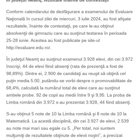
În judeţul Neamţ, rezultate înainte de contestaţii
Conform calendarului de desfăşurare a examenului de Evaluare
Naţională în cursul zilei de miercuri, 3 iulie 2024, au fost afişate
rezultatele, înainte de contestaţii, pe care le-au obţinut
absolvenţii de gimnaziu care au susţinut testarea în perioada
25-28 iunie. Acestea au fost publicate pe site-ul
http://evaluare.edu.ro/.
În judeţul Neamţ au susţinut examenul 3.928 elevi, din cei 3.972
înscrişi, 44 de elevi fiind absenţi (rata de prezenţă a fost de
98,89%). Dintre ei, 2.900 de candidaţi au reuşit să obţină cel
puţin media 5.00, putându-se vorbi despre o promovabilitate de
68,4%, calculată la numărul total de elevi care au susţinut
ambele probe. 92 de copii au medii între 9 şi 9,95. La proba de
Limba română din 3.972 s-au prezentat 3.928, 44 fiind absenţi.
S-au obţinut 5 note de 10 la Limba română şi 8 note de 10 la
Matematică. La acestă disciplină, din cei 3.927 de elevi, 2.539
au note mai mari sau egale cu 5. „Per total, noi suntem
mulţumiţi de rezultatele obţinute de elevii noştri”, a precizat