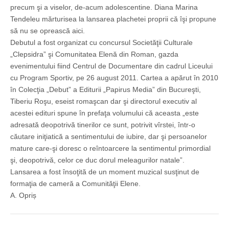
precum şi a viselor, de-acum adolescentine. Diana Marina
Tendeleu mărturisea la lansarea plachetei proprii că îşi propune
să nu se oprească aici.
Debutul a fost organizat cu concursul Societăţii Culturale
„Clepsidra” şi Comunitatea Elenă din Roman, gazda
evenimentului fiind Centrul de Documentare din cadrul Liceului
cu Program Sportiv, pe 26 august 2011. Cartea a apărut în 2010
în Colecţia „Debut” a Editurii „Papirus Media” din Bucureşti,
Tiberiu Roşu, eseist romaşcan dar şi directorul executiv al
acestei edituri spune în prefaţa volumului că aceasta „este
adresată deopotrivă tinerilor ce sunt, potrivit vîrstei, într-o
căutare iniţiatică a sentimentului de iubire, dar şi persoanelor
mature care-şi doresc o reîntoarcere la sentimentul primordial
şi, deopotrivă, celor ce duc dorul meleagurilor natale”.
Lansarea a fost însoţită de un moment muzical susţinut de
formaţia de cameră a Comunităţii Elene.
A. Opriș