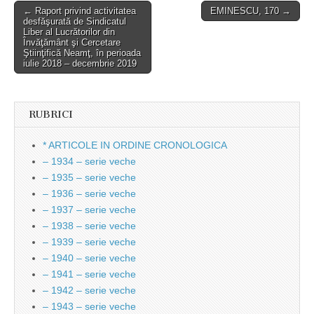
Post
← Raport privind activitatea
EMINESCU, 170 →
desfăşurată de Sindicatul
navigation
Liber al Lucrătorilor din
Învăţământ şi Cercetare
Ştiinţifică Neamţ, în perioada
iulie 2018 – decembrie 2019
RUBRICI
* ARTICOLE IN ORDINE CRONOLOGICA
– 1934 – serie veche
– 1935 – serie veche
– 1936 – serie veche
– 1937 – serie veche
– 1938 – serie veche
– 1939 – serie veche
– 1940 – serie veche
– 1941 – serie veche
– 1942 – serie veche
– 1943 – serie veche