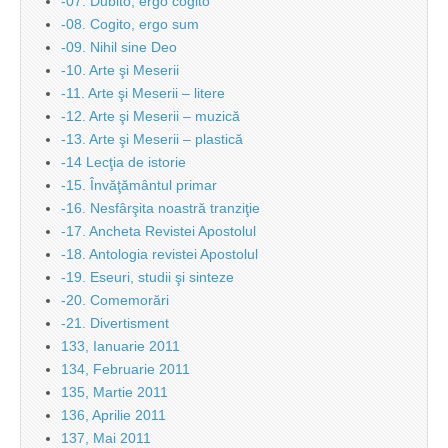
-07. Dubito, ergo cogito
-08. Cogito, ergo sum
-09. Nihil sine Deo
-10. Arte şi Meserii
-11. Arte şi Meserii – litere
-12. Arte şi Meserii – muzică
-13. Arte şi Meserii – plastică
-14 Lecţia de istorie
-15. Învăţământul primar
-16. Nesfârşita noastră tranziţie
-17. Ancheta Revistei Apostolul
-18. Antologia revistei Apostolul
-19. Eseuri, studii şi sinteze
-20. Comemorări
-21. Divertisment
133, Ianuarie 2011
134, Februarie 2011
135, Martie 2011
136, Aprilie 2011
137, Mai 2011