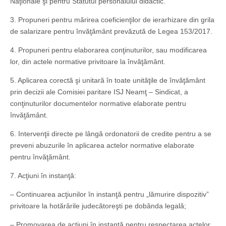
Naţionale şi pentru Statutul personalului didactic.
3. Propuneri pentru mărirea coeficienţilor de ierarhizare din grila
de salarizare pentru învăţământ prevăzută de Legea 153/2017.
4. Propuneri pentru elaborarea conţinuturilor, sau modificarea
lor, din actele normative privitoare la învăţământ.
5. Aplicarea corectă şi unitară în toate unităţile de învăţământ
prin decizii ale Comisiei paritare ISJ Neamţ – Sindicat, a
conţinuturilor documentelor normative elaborate pentru
învăţământ.
6. Intervenţii directe pe lângă ordonatorii de credite pentru a se
preveni abuzurile în aplicarea actelor normative elaborate
pentru învăţământ.
7. Acţiuni în instanţă:
– Continuarea acţiunilor în instanţă pentru „lămurire dispozitiv”
privitoare la hotărârile judecătoreşti pe dobânda legală;
– Promovarea de acţiuni în instanţă pentru respectarea actelor