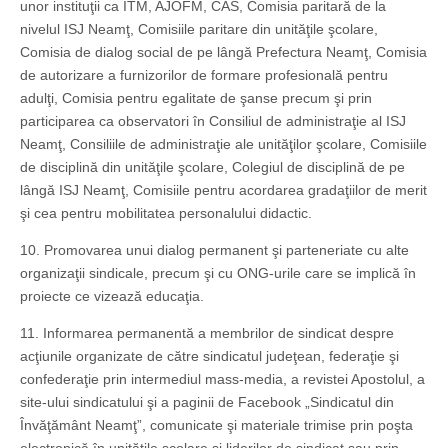
unor instituţii ca ITM, AJOFM, CAS, Comisia paritară de la
nivelul ISJ Neamţ, Comisiile paritare din unităţile şcolare,
Comisia de dialog social de pe lângă Prefectura Neamţ, Comisia
de autorizare a furnizorilor de formare profesională pentru
adulţi, Comisia pentru egalitate de şanse precum şi prin
participarea ca observatori în Consiliul de administraţie al ISJ
Neamţ, Consiliile de administraţie ale unităţilor şcolare, Comisiile
de disciplină din unităţile şcolare, Colegiul de disciplină de pe
lângă ISJ Neamţ, Comisiile pentru acordarea gradaţiilor de merit
şi cea pentru mobilitatea personalului didactic.
10. Promovarea unui dialog permanent şi parteneriate cu alte
organizaţii sindicale, precum şi cu ONG-urile care se implică în
proiecte ce vizează educaţia.
11. Informarea permanentă a membrilor de sindicat despre
acţiunile organizate de către sindicatul judeţean, federaţie şi
confederaţie prin intermediul mass-media, a revistei Apostolul, a
site-ului sindicatului şi a paginii de Facebook „Sindicatul din
Învăţământ Neamţ”, comunicate şi materiale trimise prin poşta