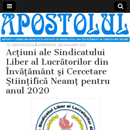
Apostolul
Revista
cadrelor
didactice
din
judetul
-01. VIATA SINDICALĂ, IMPERATIVE
,
228, IANUARIE 2020
Neamt
Acţiuni ale Sindicatului
Liber al Lucrătorilor din
Învăţământ şi Cercetare
Ştiinţifică Neamţ pentru
anul 2020