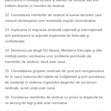
electronică în unităţile şcolare şi liderilor de sindicat sau prin
întâlniri directe cu membrii de sindicat.
12. Consultarea membrilor de sindicat la luarea deciziilor care
vizează declanşarea unor eventuale mişcări revendicative.
13. Implicarea în mişcarea sindicală naţională şi internaţională
prin participarea la acţiunile organizate de federaţie şi
confederaţie.
14. Demersuri pe lângă ISJ Neamţ, Ministerul Educaţiei şi alte
instituţii pentru rezolvarea unor probleme punctuale ale
membrilor de sindicat, dacă este cazul.
15. Consolidarea grupelor sindicale din şcoli prin reorganizarea
lor în cazul restructurării reţelei de învăţământ şi prin acordarea
de asistenţă în vederea organizării alegerilor de noi birouri
sindicale, acolo unde este cazul.
16. Consilierea membrilor de sindicat cu privire la drepturile lor,
ce decurg din legi şi alte acte normative.