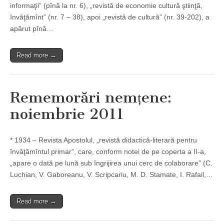
informaţii” (pînă la nr. 6), „revistă de economie cultură ştiinţă,
învăţămînt” (nr. 7 – 38), apoi „revistă de cultură” (nr. 39-202), a
apărut pînă…
Read more →
Rememorări nemțene:
noiembrie 2011
* 1934 – Revista Apostolul, „revistă didactică-literară pentru
învăţămîntul primar”, care, conform notei de pe coperta a II-a,
„apare o dată pe lună sub îngrijirea unui cerc de colaborare” (C.
Luchian, V. Gaboreanu, V. Scripcariu, M. D. Stamate, I. Rafail,…
Read more →