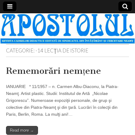
Apostolul
Revista
cadrelor
didactice
din
judetul
Neamt
CATEGORIE:
-14 LECŢIA DE ISTORIE
Rememorări nemțene
IANUARIE * 11/1957 – n. Carmen Albu-Diaconu, la Piatra-
Neamţ. Artist plastic. Studii: Institutul de Artă „Nicolae
Grigorescu”. Numeroase expoziţii personale, de grup şi
colective din Piatra-Neamţ şi din ţară. Lucrări în colecţii din
Paris, Berlin, Roma. La mulţi ani!…
Read more →