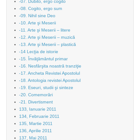
-07. Dubito, ergo cogito
-08. Cogito, ergo sum
-09. Nihil sine Deo
-10. Arte şi Meserii
-11. Arte şi Meserii – litere
-12. Arte şi Meserii – muzică
-13. Arte şi Meserii – plastică
-14 Lecţia de istorie
-15. Învăţământul primar
-16. Nesfârşita noastră tranziţie
-17. Ancheta Revistei Apostolul
-18. Antologia revistei Apostolul
-19. Eseuri, studii şi sinteze
-20. Comemorări
-21. Divertisment
133, Ianuarie 2011
134, Februarie 2011
135, Martie 2011
136, Aprilie 2011
137, Mai 2011