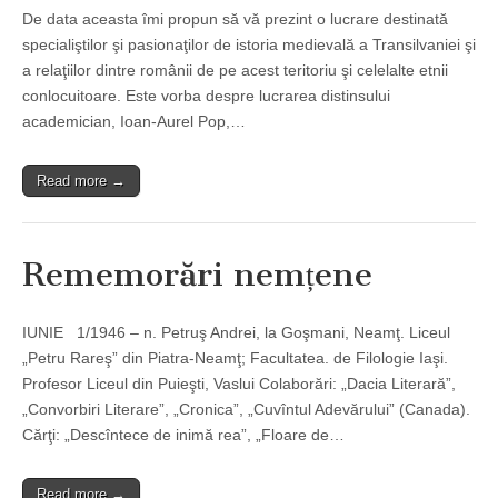
De data aceasta îmi propun să vă prezint o lucrare destinată
specialiştilor şi pasionaţilor de istoria medievală a Transilvaniei şi
a relaţiilor dintre românii de pe acest teritoriu şi celelalte etnii
conlocuitoare. Este vorba despre lucrarea distinsului
academician, Ioan-Aurel Pop,…
Read more →
Rememorări nemțene
IUNIE 1/1946 – n. Petruş Andrei, la Goşmani, Neamţ. Liceul
„Petru Rareş” din Piatra-Neamţ; Facultatea. de Filologie Iaşi.
Profesor Liceul din Puieşti, Vaslui Colaborări: „Dacia Literară”,
„Convorbiri Literare”, „Cronica”, „Cuvîntul Adevărului” (Canada).
Cărţi: „Descîntece de inimă rea”, „Floare de…
Read more →