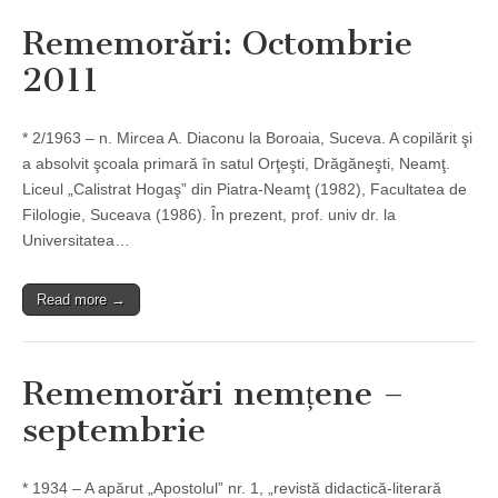
Rememorări: Octombrie
2011
* 2/1963 – n. Mircea A. Diaconu la Boroaia, Suceva. A copilărit şi
a absolvit şcoala primară în satul Orţeşti, Drăgăneşti, Neamţ.
Liceul „Calistrat Hogaş” din Piatra-Neamţ (1982), Facultatea de
Filologie, Suceava (1986). În prezent, prof. univ dr. la
Universitatea…
Read more →
Rememorări nemțene –
septembrie
* 1934 – A apărut „Apostolul” nr. 1, „revistă didactică-literară