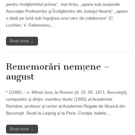
pentru învăţămîntul primar”, mai tîrziu, „apare sub auspiciile
Asociaţiei Profesorilor şi Învăţătorilor din Judeţul Neamţ”; „apare
o dată pe lună sub îngrijirea unui cerc de colaborare” (C.
Luchian, V. Gaboreanu,…
Read more →
Rememorări nemțene –
august
* 2/1891 – n. Mihail Jora, la Roman (d. 10. 05. 1971, Bucureşti),
compozitor şi dirijor, membru titular (1955) al Academiei
Române; profesor şi rector al Academiei Regale de Muzică din
Bucureşti. Studii la Leipzig şi la Paris. Creaţia: balete,…
Read more →