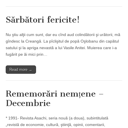
Sărbători fericite!
Nu ştiu alţii cum sunt, dar eu cînd aud colindătorii şi urătorii, mă
gîndesc la Creangă. La pîclişitul de popă Oşlobanu din capătul
satului şi la apriga nevastă a lui Vasile Anitei. Muierea care i-a
fugărit pe ăi mici prin…
Read more →
Rememorări nemțene –
Decembrie
* 1991- Revista Asachi, seria nouă (a doua), subintitulată
„revistă de economie, cultură, ştiinţă, opinii, comentarii,