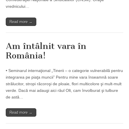
vrednicului…
Read more →
Am întâlnit vara în
România!
• Seminarul internaţional „Tinerii – o categorie vulnerabilă pentru
integrarea pe piaţa muncii” Pentru mine vara înseamnă soare
strălucitor, stropi răcoroşi de ploaie, flori multicolore şi mult-mult
verde. Dacă mai adaugi aici râul Olt, cam învolburat şi tulbure
de astă…
Read more →