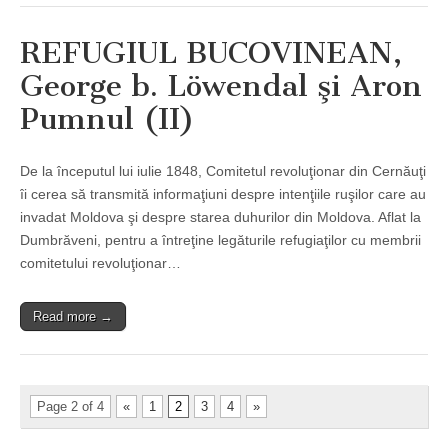
REFUGIUL BUCOVINEAN,
George b. Löwendal şi Aron
Pumnul (II)
De la începutul lui iulie 1848, Comitetul revoluţionar din Cernăuţi
îi cerea să transmită informaţiuni despre intenţiile ruşilor care au
invadat Moldova şi despre starea duhurilor din Moldova. Aflat la
Dumbrăveni, pentru a întreţine legăturile refugiaţilor cu membrii
comitetului revoluţionar…
Read more →
Page 2 of 4
«
1
2
3
4
»