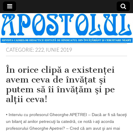
Apostolul
Revista
cadrelor
didactice
din
judetul
Neamt
CATEGORIE:
222, IUNIE 2019
În orice clipă a existenţei
avem ceva de învăţat şi
putem să îi învăţăm şi pe
alţii ceva!
• Interviu cu profesorul Gheorghe APETREI – Dacă ar fi să faceţi
un bilanţ al anilor petrecuţi la catedră, ce notă i-aţi acorda
profesorului Gheorghe Apetrei? – Cred că am avut şi ani mai