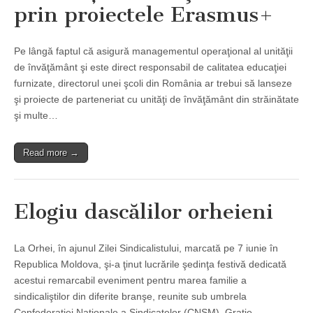
prin proiectele Erasmus+
Pe lângă faptul că asigură managementul operaţional al unităţii
de învăţământ şi este direct responsabil de calitatea educaţiei
furnizate, directorul unei şcoli din România ar trebui să lanseze
şi proiecte de parteneriat cu unităţi de învăţământ din străinătate
şi multe…
Read more →
Elogiu dascălilor orheieni
La Orhei, în ajunul Zilei Sindicalistului, marcată pe 7 iunie în
Republica Moldova, şi-a ţinut lucrările şedinţa festivă dedicată
acestui remarcabil eveniment pentru marea familie a
sindicaliştilor din diferite branşe, reunite sub umbrela
Confederaţiei Naţionale a Sindicatelor (CNSM). Graţie