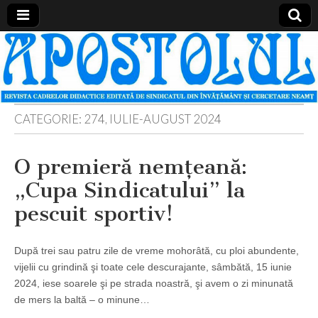
Apostolul
Revista
cadrelor
didactice
din
judetul
Neamt
CATEGORIE:
274, IULIE-AUGUST 2024
O premieră nemţeană:
„Cupa Sindicatului” la
pescuit sportiv!
După trei sau patru zile de vreme mohorâtă, cu ploi abundente,
vijelii cu grindină şi toate cele descurajante, sâmbătă, 15 iunie
2024, iese soarele şi pe strada noastră, şi avem o zi minunată
de mers la baltă – o minune…