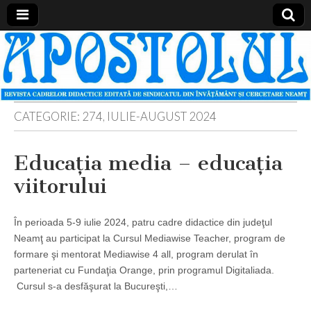
Apostolul
Revista
cadrelor
didactice
din
judetul
Neamt
CATEGORIE:
274, IULIE-AUGUST 2024
Educaţia media – educaţia
viitorului
În perioada 5-9 iulie 2024, patru cadre didactice din judeţul
Neamţ au participat la Cursul Mediawise Teacher, program de
formare şi mentorat Mediawise 4 all, program derulat în
parteneriat cu Fundaţia Orange, prin programul Digitaliada.
Cursul s-a desfăşurat la Bucureşti,…