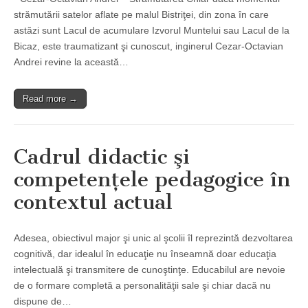
strămutării satelor aflate pe malul Bistriţei, din zona în care
astăzi sunt Lacul de acumulare Izvorul Muntelui sau Lacul de la
Bicaz, este traumatizant şi cunoscut, inginerul Cezar-Octavian
Andrei revine la această…
Read more →
Cadrul didactic şi
competenţele pedagogice în
contextul actual
Adesea, obiectivul major şi unic al şcolii îl reprezintă dezvoltarea
cognitivă, dar idealul în educaţie nu înseamnă doar educaţia
intelectuală şi transmitere de cunoştinţe. Educabilul are nevoie
de o formare completă a personalităţii sale şi chiar dacă nu
dispune de…