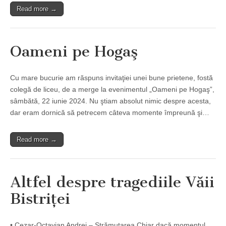
Read more →
Oameni pe Hogaş
Cu mare bucurie am răspuns invitaţiei unei bune prietene, fostă
colegă de liceu, de a merge la evenimentul „Oameni pe Hogaş”,
sâmbătă, 22 iunie 2024. Nu ştiam absolut nimic despre acesta,
dar eram dornică să petrecem câteva momente împreună şi…
Read more →
Altfel despre tragediile Văii
Bistriţei
• Cezar-Octavian Andrei – Strămutarea Chiar dacă momentul