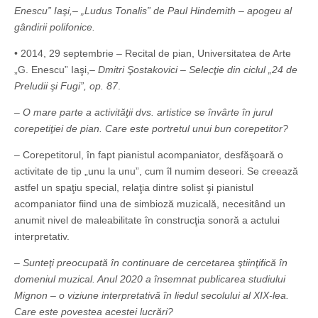
Enescu” Iaşi,– „Ludus Tonalis” de Paul Hindemith – apogeu al
gândirii polifonice.
• 2014, 29 septembrie – Recital de pian, Universitatea de Arte
„G. Enescu” Iaşi,–
Dmitri Şostakovici – Selecţie din ciclul „24 de
Preludii şi Fugi”, op. 87
.
– O mare parte a activităţii dvs. artistice se învârte în jurul
corepetiţiei de pian. Care este portretul unui bun corepetitor?
– Corepetitorul, în fapt pianistul acompaniator, desfăşoară o
activitate de tip „unu la unu”, cum îl numim deseori. Se creează
astfel un spaţiu special, relaţia dintre solist şi pianistul
acompaniator fiind una de simbioză muzicală, necesitând un
anumit nivel de maleabilitate în construcţia sonoră a actului
interpretativ.
– Sunteţi preocupată în continuare de cercetarea ştiinţifică în
domeniul muzical. Anul 2020 a însemnat publicarea studiului
Mignon – o viziune interpretativă în liedul secolului al XIX-lea.
Care este povestea acestei lucrări?