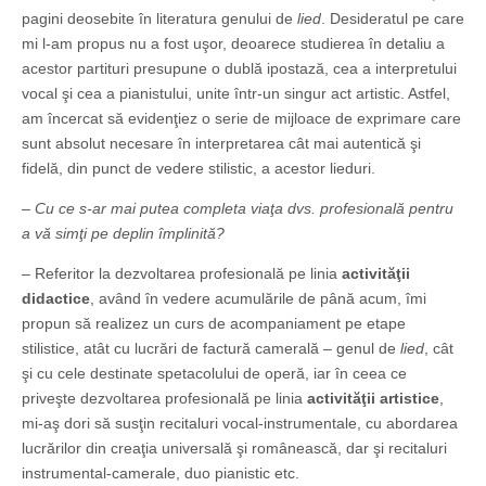
pagini deosebite în literatura genului de
lied
. Desideratul pe care
mi l-am propus nu a fost uşor, deoarece studierea în detaliu a
acestor partituri presupune o dublă ipostază, cea a interpretului
vocal şi cea a pianistului, unite într-un singur act artistic. Astfel,
am încercat să evidenţiez o serie de mijloace de exprimare care
sunt absolut necesare în interpretarea cât mai autentică şi
fidelă, din punct de vedere stilistic, a acestor lieduri.
– Cu ce s-ar mai putea completa viaţa dvs. profesională pentru
a vă simţi pe deplin împlinită?
– Referitor la dezvoltarea profesională pe linia
activităţii
didactice
, având în vedere acumulările de până acum, îmi
propun să realizez un curs de acompaniament pe etape
stilistice, atât cu lucrări de factură camerală – genul de
lied
, cât
şi cu cele destinate spetacolului de operă, iar în ceea ce
priveşte dezvoltarea profesională pe linia
activităţii artistice
,
mi-aş dori să susţin recitaluri vocal-instrumentale, cu abordarea
lucrărilor din creaţia universală şi românească, dar şi recitaluri
instrumental-camerale, duo pianistic etc.