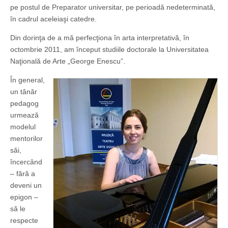
pe postul de Preparator universitar, pe perioadă nedeterminată,
în cadrul aceleiaşi catedre.
Din dorinţa de a mă perfecţiona în arta interpretativă, în
octombrie 2011, am început studiile doctorale la Universitatea
Naţională de Arte „George Enescu”.
În general,
un tânăr
pedagog
urmează
modelul
mentorilor
săi,
încercând
– fără a
deveni un
epigon –
să le
respecte