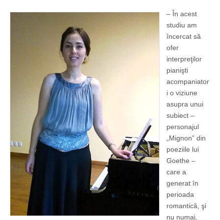
– În acest
studiu am
încercat să
ofer
interpreţilor
pianişti
acompaniator
i o viziune
asupra unui
subiect –
personajul
„Mignon” din
poeziile lui
Goethe –
care a
generat în
perioada
romantică, şi
nu numai,