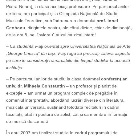
Piatra-Neamţ, la clasa aceleiaşi profesoare. Pe parcursul anilor
de liceu, am participat şi la Olimpiada Naţională de Studii
Muzicale Teoretice, sub îndrumarea domnului
prof. Ionel
Ceobanu
, dirigintele nostru, ale cărui dictee, chiar de dimineaţă,
de la ora 8, ne „înviorau” auzul muzical intern!
– Ca studentă v-aţi orientat spre Universitatea Naţională de Arte
„George Enescu” din Iaşi. V-aş ruga să precizaţi câteva aspecte
pe care le consideraţi remarcabile din timpul studiilor la această
instituţie.
– Pe parcursul anilor de studiu la clasa doamnei
conferenţiar
univ. dr. Mihaela Constantin
– un profesor şi pianist de
excepţie – am urmat un program complex de pregătire în
domeniul interpretativ, abordând lucrări diverse din literatura
muzicală universală, susţinând totodată recitaluri în cadrul
facultăţii, atât în postura de solist, cât şi ca membru în formaţii
de muzică de cameră.
În anul 2007 am finalizat studiile în cadrul programului de