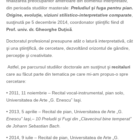
finalizarea preocupărilor anterioare din domeniul interpretativ,
din perioada studiilor masterale:
Preludiul şi fuga pentru pian.
Origine, evoluţie, viziuni stilistico-interpretative comparate
,
susţinută pe 5 decembrie 2014, coordonator ştiinţific fiind dl
Prof. univ. dr. Gheorghe Duţică
.
Doctoratul profesional presupune atât o latură interpretativă, cât
şi una ştiinţifică, de cercetare, dezvoltând orizontul de gândire,
percepţie şi creativitate.
Astfel, pe parcursul studiilor doctorale am susţinut şi
recitaluri
care au făcut parte din tematica pe care mi-am propus-o spre
cercetare:
• 2011, 11 noiembrie – Recital vocal-instrumental, pian solo,
Universitatea de Arte „G. Enescu” Iaşi.
• 2013, 5 aprilie – Recital de pian, Universitatea de Arte „G.
Enescu” Iaşi,– 10 Preludii şi Fugi din „Clavecinul bine temperat”
de Johann Sebastian Bach.
• 2014, 9 iulie – Recital de pian, Universitatea de Arte „G.