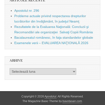
ARTICOLE RECENTE
Apostolul nr. 296
Probleme actuale privind respectarea drepturilor
lucrătorilor din învăţământ, în judeţul Neamţ
Rezultatele de la Evaluarea Naţională: Concluzii şi
Recomandări ale organizaţiei Salvaţi Copiii România
Bacalaureatul românesc, în faţa standardelor globale
Examenele verii – EVALUAREA NAŢIONALĂ 2026
ARHIVE
Arhive
Copyright © 2026
Apostolul
. All Rights Reserved.
The Magazine Basic Theme by
bavotasan.com
.