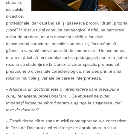
sfaturile,
indicaţiile
didactice,
profesionale, dar căutând să îşi găsească propriul drum, propria
„voce” în discursul şi conduita pedagogice. Astfel, pe parcursul
anilor de predare, mi-am dezvoltat calităţile intuitive,
descoperind caracterul, nevoile studenţilor şi încercând să
găsesc o variantă individualizată de comunicare. De asemenea,
m-am străduit să-mi modelez tactica pedagogică pentru a putea
rezona cu studenţii de la Canto, al căror specific profesional
presupune o diversitate caracterologică, mai ales prin prisma
rolurilor multiple şi variate pe care le interpretează.
– A lucra la un doctorat este o întreprindere care presupune
curaj, tenacitate, profesionalism… Ce impresii ne puteţi
împărtăşi legate de efortul pentru a ajunge la susţinerea unei
teze de doctorat?
– Deschiderea către zona muzicii contemporane s-a concretizat
în Teza de Doctorat a cărei direcţie de aprofundare a vizat