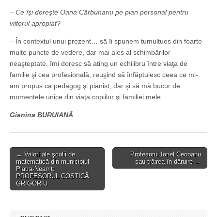
– Ce îşi doreşte Oana Cărbunariu pe plan personal pentru
viitorul apropiat?
– În contextul unui prezent… să îi spunem tumultuos din foarte
multe puncte de vedere, dar mai ales al schimbărilor
neaşteptate, îmi doresc să ating un echilibru între viaţa de
familie şi cea profesională, reuşind să înfăptuiesc ceea ce mi-
am propus ca pedagog şi pianist, dar şi să mă bucur de
momentele unice din viaţa copiilor şi familiei mele.
Gianina BURUIANĂ
Post
← Valori ale şcolii de
Profesorul Ionel Ceobanu
matematică din municipiul
sau trăirea în dăruire →
navigation
Piatra-Neamţ:
PROFESORUL COSTICĂ
GRIGORIU