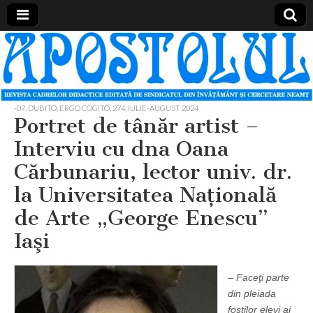
Apostolul
Revista
cadrelor
didactice
din
judetul
-07. DUBITO, ERGO COGITO
,
274, IULIE-AUGUST 2024
Neamt
Portret de tânăr artist –
Interviu cu dna Oana
Cărbunariu, lector univ. dr.
la Universitatea Naţională
de Arte „George Enescu”
Iaşi
– Faceţi parte
din pleiada
foştilor elevi ai