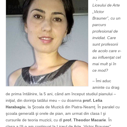
Liceului de Arte
„Victor
Brauner”, cu un
parcurs
profesional de
invidiat. Care
sunt profesorii
de acolo care v-
au influenţat cel
mai mult şi în
ce mod?
– Îmi aduc
aminte cu drag
de prima întâlnire, la 5 ani, când am început studiul pianului –
iniţial, din dorinţa tatălui meu – cu doamna
prof. Lelia
Harabagiu
, la Şcoala de Muzică din Piatra-Neamţ. În paralel cu
şcoala generală şi orele de pian, am urmat din clasa I şi
cursurile de teoria muzicii, cu dl
prof. Theodor Macarie
. În
clasa a IX-a am continuat la Liceul de Arte „Victor Brauner”