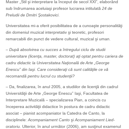
Master „Stil şi interpretare la început de secol XXI”, elaborând
sub îndrumarea aceluiaşi profesor lucrarea intitulată
24 de
Preludii de Dmitri Şostakovici
.
Universitatea mi-a oferit posibilitatea de a cunoaşte personalităţi
din domeniul muzical interpretativ şi teoretic, profesori
remarcabili din punct de vedere cultural, muzical şi uman.
– După absolvirea cu succes a întregului ciclu de studii
universitare (licenţa, master, doctorat) aţi optat pentru cariera de
cadru didactic la Universitatea Naţională de Arte „George
Enescu” din Iaşi. Care consideraţi că sunt calităţile ce vă
recomandă pentru lucrul cu studenţii?
– Da, finalizarea, în anul 2005, a studiilor de licenţă din cadrul
Universităţii de Arte „George Enescu” Iaşi, Facultatea de
Interpretare Muzicală – specializarea Pian, a coincis cu
începerea activităţii didactice în postura de cadru didactic
asociat – pianist acompaniator la Catedra de Canto, la
disciplinele:
Acompaniament Canto
şi
Acompaniament Lied-
oratoriu
. Ulterior, în anul următor (2006), am susţinut examenul