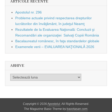
ARTICOLE RECENTE
Apostolul nr. 296
Probleme actuale privind respectarea drepturilor
lucrătorilor din învăţământ, în judeţul Neamţ
Rezultatele de la Evaluarea Naţională: Concluzii şi
Recomandări ale organizaţiei Salvaţi Copiii România
Bacalaureatul românesc, în faţa standardelor globale
Examenele verii – EVALUAREA NAŢIONALĂ 2026
ARHIVE
Arhive
Copyright © 2026
Apostolul
. All Rights Reserved.
The Magazine Basic Theme by
bavotasan.com
.