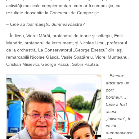
activităţi muzicale complementare cum ar fi compoziţia, cu
rezultate deosebite la Concursul de Compoziţie.
– Cine au fost maeştrii dumneavoastră?
– În liceu, Viorel Mărâi, profesorul de teorie şi solfegiu, Emil
Mandric, profesorul de instrument, şi Nicolae Ursu, profesorul
de la orchestră. La Conservatorul „George Enescu” din Iaşi,
remarcabilii Nicolae Gâscă, Vasile Spătărelu, Viorel Munteanu,
Cristian Misievici, George Pascu, Sabin Păutza.
– Fiecare
artist are un
port
bonheur…
Cine a fost
acest
„talisman”, în
cazul
dumneavoast