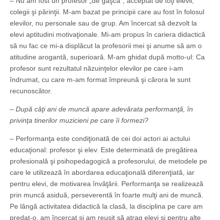
– Nu am fost un profesor „de gaşcă”, acceptat de toţi elevii,
colegii şi părinţii. M-am bazat pe principii care au fost în folosul
elevilor, nu personale sau de grup. Am încercat să dezvolt la
elevi aptitudini motivaţionale. Mi-am propus în cariera didactică
să nu fac ce mi-a displăcut la profesorii mei şi anume să am o
atitudine arogantă, superioară. M-am ghidat după motto-ul: Ca
profesor sunt rezultatul năzuinţelor elevilor pe care i-am
îndrumat, cu care m-am format împreună şi cărora le sunt
recunoscător.
– După câţi ani de muncă apare adevărata performanţă, în
privinţa tinerilor muzicieni pe care îi formezi?
– Performanţa este condiţionată de cei doi actori ai actului
educaţional: profesor şi elev. Este determinată de pregătirea
profesională şi psihopedagogică a profesorului, de metodele pe
care le utilizează în abordarea educaţională diferenţiată, iar
pentru elevi, de motivarea învăţării. Performanţa se realizează
prin muncă asiduă, perseverentă în foarte mulţi ani de muncă.
Pe lângă activitatea didactică la clasă, la disciplina pe care am
predat-o, am încercat şi am reuşit să atrag elevi şi pentru alte