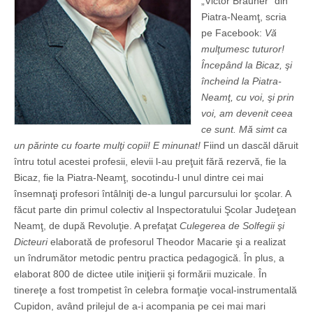
„Victor Brauner” din
Piatra-Neamţ, scria
pe Facebook:
Vă
mulţumesc tuturor!
Începând la Bicaz, şi
încheind la Piatra-
Neamţ, cu voi, şi prin
voi, am devenit ceea
ce sunt. Mă simt ca
un părinte cu foarte mulţi copii! E minunat!
Fiind un dascăl dăruit
întru totul acestei profesii, elevii l-au preţuit fără rezervă, fie la
Bicaz, fie la Piatra-Neamţ, socotindu-l unul dintre cei mai
însemnaţi profesori întâlniţi de-a lungul parcursului lor şcolar. A
făcut parte din primul colectiv al Inspectoratului Şcolar Judeţean
Neamţ, de după Revoluţie. A prefaţat
Culegerea de Solfegii şi
Dicteuri
elaborată de profesorul Theodor Macarie şi a realizat
un îndrumător metodic pentru practica pedagogică. În plus, a
elaborat 800 de dictee utile iniţierii şi formării muzicale. În
tinereţe a fost trompetist în celebra formaţie vocal-instrumentală
Cupidon, având prilejul de a-i acompania pe cei mai mari