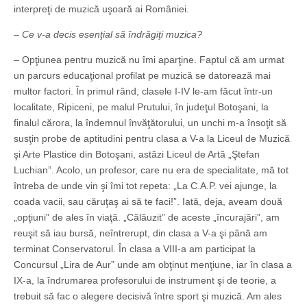
interpreţi de muzică uşoară ai României.
– Ce v-a decis esenţial să îndrăgiţi muzica?
– Opţiunea pentru muzică nu îmi aparţine. Faptul că am urmat
un parcurs educaţional profilat pe muzică se datorează mai
multor factori. În primul rând, clasele I-IV le-am făcut într-un
localitate, Ripiceni, pe malul Prutului, în judeţul Botoşani, la
finalul cărora, la îndemnul învăţătorului, un unchi m-a însoţit să
susţin probe de aptitudini pentru clasa a V-a la Liceul de Muzică
şi Arte Plastice din Botoşani, astăzi Liceul de Artă „Ştefan
Luchian”. Acolo, un profesor, care nu era de specialitate, mă tot
întreba de unde vin şi îmi tot repeta: „La C.A.P. vei ajunge, la
coada vacii, sau căruţaş ai să te faci!”. Iată, deja, aveam două
„opţiuni” de ales în viaţă. „Călăuzit” de aceste „încurajări”, am
reuşit să iau bursă, neîntrerupt, din clasa a V-a şi până am
terminat Conservatorul. În clasa a VIII-a am participat la
Concursul „Lira de Aur” unde am obţinut menţiune, iar în clasa a
IX-a, la îndrumarea profesorului de instrument şi de teorie, a
trebuit să fac o alegere decisivă între sport şi muzică. Am ales