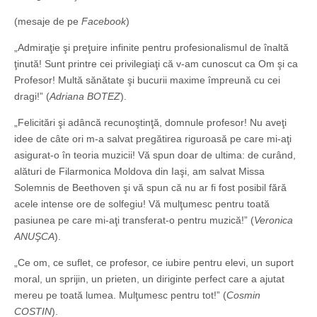
(mesaje de pe
Facebook
)
„Admiraţie şi preţuire infinite pentru profesionalismul de înaltă
ţinută! Sunt printre cei privilegiaţi că v-am cunoscut ca Om şi ca
Profesor! Multă sănătate şi bucurii maxime împreună cu cei
dragi!” (
Adriana BOTEZ
).
„Felicitări şi adâncă recunoştinţă, domnule profesor! Nu aveţi
idee de câte ori m-a salvat pregătirea riguroasă pe care mi-aţi
asigurat-o în teoria muzicii! Vă spun doar de ultima: de curând,
alături de Filarmonica Moldova din Iaşi, am salvat Missa
Solemnis de Beethoven şi vă spun că nu ar fi fost posibil fără
acele intense ore de solfegiu! Vă mulţumesc pentru toată
pasiunea pe care mi-aţi transferat-o pentru muzică!” (
Veronica
ANUŞCA
).
„Ce om, ce suflet, ce profesor, ce iubire pentru elevi, un suport
moral, un sprijin, un prieten, un diriginte perfect care a ajutat
mereu pe toată lumea. Mulţumesc pentru tot!” (
Cosmin
COSTIN
).