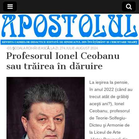
Apostolul
Revista
cadrelor
didactice
din
judetul
-03. ŞCOALA ROMÂNEASCĂ, LA ZI
,
274, IULIE-AUGUST 2024
Neamt
Profesorul Ionel Ceobanu
sau trăirea în dăruire
La ieşirea la pensie,
în anul 2022 (când au
trecut atât de grăbiţi
aceşti ani?), Ionel
Ceobanu, profesorul
de Teorie-Solfegiu-
Dicteu şi Armonie de
la Liceul de Arte