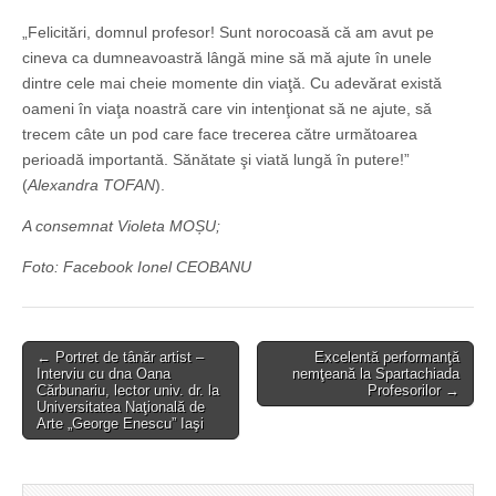
„Felicitări, domnul profesor! Sunt norocoasă că am avut pe
cineva ca dumneavoastră lângă mine să mă ajute în unele
dintre cele mai cheie momente din viaţă. Cu adevărat există
oameni în viaţa noastră care vin intenţionat să ne ajute, să
trecem câte un pod care face trecerea către următoarea
perioadă importantă. Sănătate şi viată lungă în putere!”
(
Alexandra TOFAN
).
A consemnat Violeta MOȘU;
Foto: Facebook Ionel CEOBANU
Post
← Portret de tânăr artist –
Excelentă performanţă
Interviu cu dna Oana
nemţeană la Spartachiada
navigation
Cărbunariu, lector univ. dr. la
Profesorilor →
Universitatea Naţională de
Arte „George Enescu” Iaşi