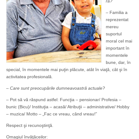
ră?
– Familia a
reprezentat
mereu
suportul
moral cel mai
important în
momentele
bune, dar, în
special, în momentele mai puţin plăcute, atât în viaţă, cât şi în
activitatea profesională.
– Care sunt preocupările dumneavoastră actuale?
– Pot să vă răspund astfel: Funcţia – pensionar/ Profesia –
bunic (Bicu)/ Instituţia – acasă/ Atribuţii – administrative/ Hobby
– muzica/ Motto – „Fac ce vreau, când vreau!”
Respect şi recunoştinţă.
Omagiul învăţăceilor: