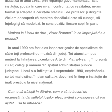
didactică în anul 1981, prin repartiţie guvernamentală. Este
instituţia, şcoala în care m-am confruntat cu realitatea, m-am
format şi adaptat la cerinţele statutului de profesor şi diriginte.
Aici am descoperit că menirea dascălului este să cunoşti, să
înţelegi şi să modelezi, în sens pozitiv, fiecare copil în parte.
– Venirea la Liceul de Arte „Victor Brauner” în ce împrejurări s-a
produs?
– În anul 1990 am fost ales inspector şcolar de specialitate de
către toţi profesorii de muzică din judeţ. Tot atunci am pus
umărul la înfiinţarea Liceului de Arte din Piatra-Neamţ, împreună
cu alţi colegi şi oameni din spaţiul administraţiei publice
judeţene. Liceul s-a înfiinţat la 1 septembrie 1990, exprimându-
se tot mai distinct în plan calitativ, devenind în timp o instituţie de
înalt prestigiu la nivel naţional.
– Cum e să trăieşti în dăruire, cum e să te bucuri de
recunoştinţa din sufletul foştilor elevi, având convingerea că i-ai
ajutat… să te întreacă?