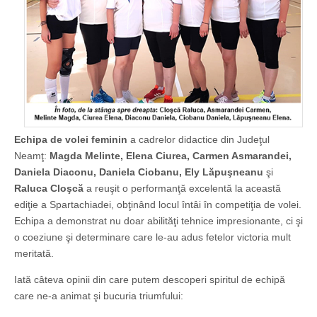
Echipa de volei feminin
a cadrelor didactice din Judeţul
Neamţ:
Magda Melinte, Elena Ciurea, Carmen Asmarandei,
Daniela Diaconu, Daniela Ciobanu, Ely Lăpuşneanu
şi
Raluca Cloşcă
a reuşit o performanţă excelentă la această
ediţie a Spartachiadei, obţinând locul întâi în competiţia de volei.
Echipa a demonstrat nu doar abilităţi tehnice impresionante, ci şi
o coeziune şi determinare care le-au adus fetelor victoria mult
meritată.
Iată câteva opinii din care putem descoperi spiritul de echipă
care ne-a animat şi bucuria triumfului: