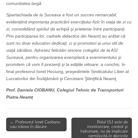
comunitatea largă.
Spartachiada de la Suceava a fost un succes remarcabil,
evidenţiind importanţa practicării exerciţiului fizic în viaţa de zi cu
zi, consolidând spiritul de echipă şi prietenie între participanţi.
Prin participarea lor, cadrele didactice din Neamţ au arătat că
sunt nu doar educatori dedicaţi, ci şi promotori ai unui stil de
viaţă sănătos. Adresez felicitări sincere colegilor de la ASI
Suceava, pentru organizarea exemplară a evenimentului şi
promitem că vom fi prezenţi şi la ediţiile viitoare,
a conchis, în
final profesorul Ionel Hociung, preşedintele Sindicatului Liber al
Lucratorilor din Învăţământ şi Cercetare Ştiinţifică Neamţ.
Prof. Daniela CIOBANU, Colegiul Tehnic de Transporturi
Piatra-Neamţ
Post
← Profesorul Ionel Ceobanu
Rolul ISJ este de
sau trăirea în dăruire
monitorizare, control şi
navigation
îndrumare, nu de implicare
nemijlocită în deciziile