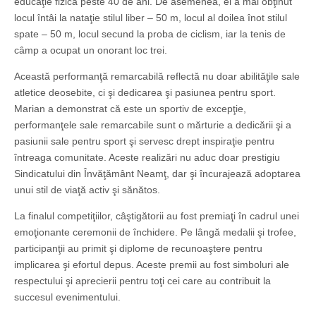
educaţie fizică peste 40 de ani. De asemenea, el a mai obţinut
locul întâi la nataţie stilul liber – 50 m, locul al doilea înot stilul
spate – 50 m, locul secund la proba de ciclism, iar la tenis de
câmp a ocupat un onorant loc trei.
Această performanţă remarcabilă reflectă nu doar abilităţile sale
atletice deosebite, ci şi dedicarea şi pasiunea pentru sport.
Marian a demonstrat că este un sportiv de excepţie,
performanţele sale remarcabile sunt o mărturie a dedicării şi a
pasiunii sale pentru sport şi servesc drept inspiraţie pentru
întreaga comunitate. Aceste realizări nu aduc doar prestigiu
Sindicatului din Învăţământ Neamţ, dar şi încurajează adoptarea
unui stil de viaţă activ şi sănătos.
La finalul competiţiilor, câştigătorii au fost premiaţi în cadrul unei
emoţionante ceremonii de închidere. Pe lângă medalii şi trofee,
participanţii au primit şi diplome de recunoaştere pentru
implicarea şi efortul depus. Aceste premii au fost simboluri ale
respectului şi aprecierii pentru toţi cei care au contribuit la
succesul evenimentului.