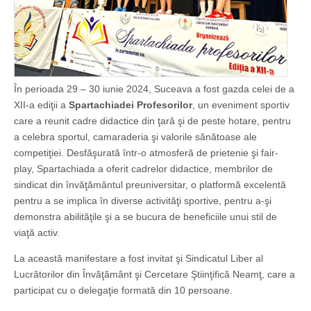
În perioada 29 – 30 iunie 2024, Suceava a fost gazda celei de a
XII-a ediţii a
Spartachiadei Profesorilor
, un eveniment sportiv
care a reunit cadre didactice din ţară şi de peste hotare, pentru
a celebra sportul, camaraderia şi valorile sănătoase ale
competiţiei. Desfăşurată într-o atmosferă de prietenie şi fair-
play, Spartachiada a oferit cadrelor didactice, membrilor de
sindicat din învăţământul preuniversitar, o platformă excelentă
pentru a se implica în diverse activităţi sportive, pentru a-şi
demonstra abilităţile şi a se bucura de beneficiile unui stil de
viaţă activ.
La această manifestare a fost invitat şi Sindicatul Liber al
Lucrătorilor din Învăţământ şi Cercetare Ştiinţifică Neamţ, care a
participat cu o delegaţie formată din 10 persoane.