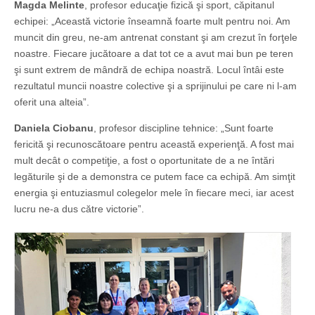
Magda Melinte
, profesor educaţie fizică şi sport, căpitanul
echipei: „Această victorie înseamnă foarte mult pentru noi. Am
muncit din greu, ne-am antrenat constant şi am crezut în forţele
noastre. Fiecare jucătoare a dat tot ce a avut mai bun pe teren
şi sunt extrem de mândră de echipa noastră. Locul întâi este
rezultatul muncii noastre colective şi a sprijinului pe care ni l-am
oferit una alteia”.
Daniela Ciobanu
, profesor discipline tehnice: „Sunt foarte
fericită şi recunoscătoare pentru această experienţă. A fost mai
mult decât o competiţie, a fost o oportunitate de a ne întări
legăturile şi de a demonstra ce putem face ca echipă. Am simţit
energia şi entuziasmul colegelor mele în fiecare meci, iar acest
lucru ne-a dus către victorie”.