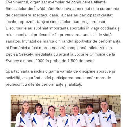
Evenimentul, organizat exemplar de conducerea Alianţei
Sindicatelor din Învăţământ Suceava, a început cu o ceremonie
de deschidere spectaculoasă, la care au participat oficialităţi
locale, repre­zen­- tanţi ai sindicatelor, numeroşi profesori.
Discursurile au subliniat importanţa sportului în viaţa cotidiană şi
rolul esenţial al profesorilor în promovarea unui stil de viaţă
sănătos. Invitatul de marcă din rândul sportivilor de performanţă
ai României a fost marea noastră campioană, atleta Violeta
Beclea Szekely, medaliată cu argint la Jocurile Olimpice de la
Sydney din anul 2000 în proba de 1.500 de metri.
Spartachiada a inclus o gamă variată de discipline sportive şi
activităţi, asigurând astfel participarea unui număr mare de
profesori cu diferite performanţe şi abilităţi.