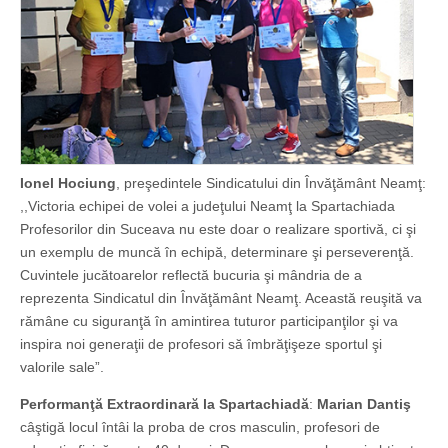
Ionel Hociung
, preşedintele Sindicatului din Învăţământ Neamţ:
,,Victoria echipei de volei a judeţului Neamţ la Spartachiada
Profesorilor din Suceava nu este doar o realizare sportivă, ci şi
un exemplu de muncă în echipă, determinare şi perseverenţă.
Cuvintele jucătoarelor reflectă bucuria şi mândria de a
reprezenta Sindicatul din Învăţământ Neamţ. Această reuşită va
rămâne cu siguranţă în amintirea tuturor participanţilor şi va
inspira noi generaţii de profesori să îmbrăţişeze sportul şi
valorile sale”.
Performanţă Extraordinară la Spartachiadă
:
Marian Dantiş
câştigă locul întâi la proba de cros masculin, profesori de