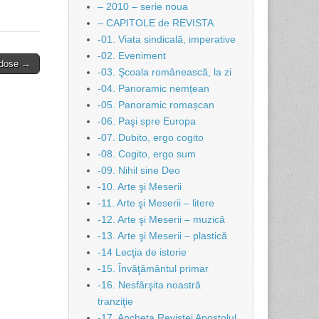
– 2010 – serie noua
– CAPITOLE de REVISTA
-01. Viata sindicală, imperative
-02. Eveniment
dose →
-03. Şcoala românească, la zi
-04. Panoramic nemțean
-05. Panoramic romașcan
-06. Paşi spre Europa
-07. Dubito, ergo cogito
-08. Cogito, ergo sum
-09. Nihil sine Deo
-10. Arte şi Meserii
-11. Arte şi Meserii – litere
-12. Arte şi Meserii – muzică
-13. Arte şi Meserii – plastică
-14 Lecţia de istorie
-15. Învăţământul primar
-16. Nesfârşita noastră
tranziţie
-17. Ancheta Revistei Apostolul