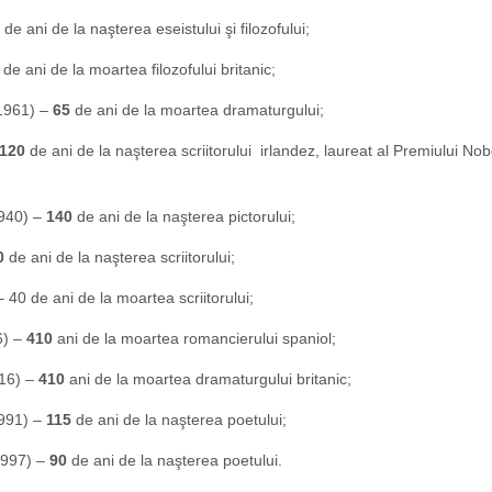
de ani de la naşterea eseistului şi filozofului;
de ani de la moartea filozofului britanic;
 1961) –
65
de ani de la moartea dramaturgului;
120
de ani de la naşterea scriitorului irlandez, laureat al Premiului Nob
1940) –
140
de ani de la naşterea pictorului;
0
de ani de la naşterea scriitorului;
 40 de ani de la moartea scriitorului;
6) –
410
ani de la moartea romancierului spaniol;
616) –
410
ani de la moartea dramaturgului britanic;
1991) –
115
de ani de la naşterea poetului;
1997) –
90
de ani de la naşterea poetului.