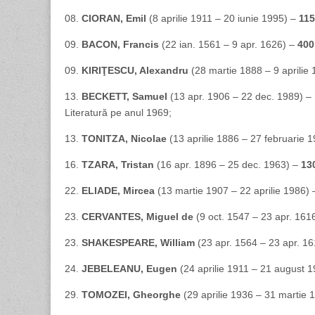
08.
CIORAN, Emil
(8 aprilie 1911 – 20 iunie 1995) –
115
09.
BACON, Francis
(22 ian. 1561 – 9 apr. 1626) –
400
09.
KIRIŢESCU, Alexandru
(28 martie 1888 – 9 aprilie
13.
BECKETT, Samuel
(13 apr. 1906 – 22 dec. 1989) –
Literatură pe anul 1969;
13.
TONITZA, Nicolae
(13 aprilie 1886 – 27 februarie 
16.
TZARA, Tristan
(16 apr. 1896 – 25 dec. 1963) –
13
22.
ELIADE, Mircea
(13 martie 1907 – 22 aprilie 1986) –
23.
CERVANTES, Miguel de
(9 oct. 1547 – 23 apr. 161
23.
SHAKESPEARE, William
(23 apr. 1564 – 23 apr. 1
24.
JEBELEANU, Eugen
(24 aprilie 1911 – 21 august 
29.
TOMOZEI, Gheorghe
(29 aprilie 1936 – 31 martie 