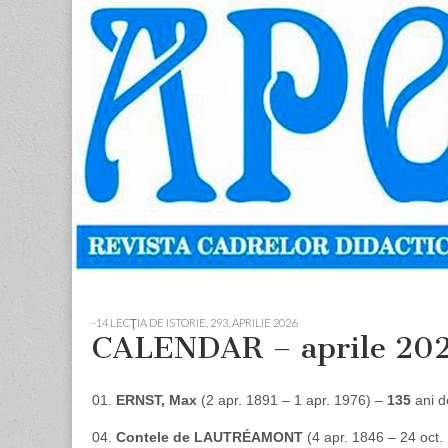
Apostolul
Revista
cadrelor
didactice
din
judetul
Neamt
Skip
Main
to
menu
-14 LECŢIA DE ISTORIE
,
293, APRILIE 2026
content
CALENDAR – aprile 20
01.
ERNST, Max
(2 apr. 1891 – 1 apr. 1976) –
135
ani d
04.
Contele de LAUTRÉAMONT
(4 apr. 1846 – 24 oct.