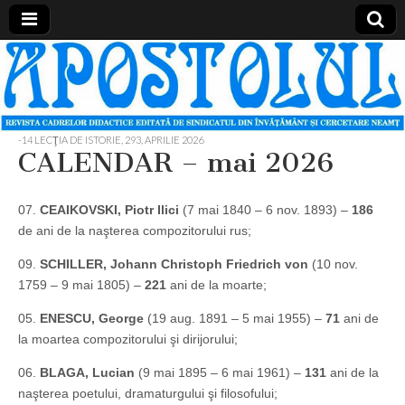
Apostolul
Revista
cadrelor
didactice
din
judetul
-14 LECŢIA DE ISTORIE
,
293, APRILIE 2026
Neamt
CALENDAR – mai 2026
07.
CEAIKOVSKI, Piotr Ilici
(7 mai 1840 – 6 nov. 1893) –
186
de ani de la naşterea compozitorului rus;
09.
SCHILLER, Johann Christoph Friedrich von
(10 nov.
1759 – 9 mai 1805) –
221
ani de la moarte;
05.
ENESCU, George
(19 aug. 1891 – 5 mai 1955) –
71
ani de
la moartea compozitorului şi dirijorului;
06.
BLAGA, Lucian
(9 mai 1895 – 6 mai 1961) –
131
ani de la
naşterea poetului, dramaturgului şi filosofului;