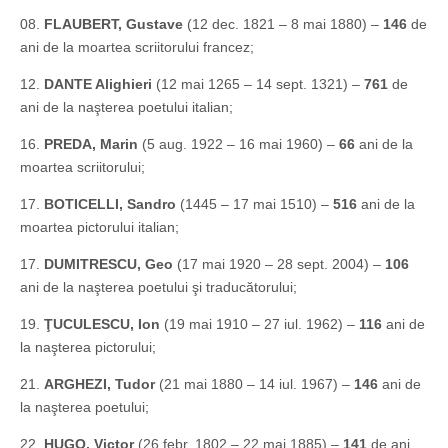
08.
FLAUBERT, Gustave
(12 dec. 1821 – 8 mai 1880) –
146
de
ani de la moartea scriitorului francez;
12.
DANTE Alighieri
(12 mai 1265 – 14 sept. 1321) –
761
de
ani de la naşterea poetului italian;
16.
PREDA, Marin
(5 aug. 1922 – 16 mai 1960) –
66
ani de la
moartea scriitorului;
17.
BOTICELLI, Sandro
(1445 – 17 mai 1510) –
516
ani de la
moartea pictorului italian;
17.
DUMITRESCU, Geo
(17 mai 1920 – 28 sept. 2004) –
106
ani de la naşterea poetului şi traducătorului;
19.
ŢUCULESCU, Ion
(19 mai 1910 – 27 iul. 1962) –
116
ani de
la naşterea pictorului;
21.
ARGHEZI, Tudor
(21 mai 1880 – 14 iul. 1967) –
146
ani de
la naşterea poetului;
22.
HUGO, Victor
(26 febr. 1802 – 22 mai 1885) –
141
de ani