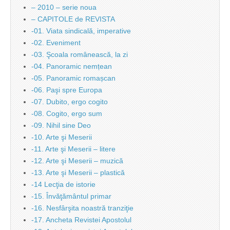
– 2010 – serie noua
– CAPITOLE de REVISTA
-01. Viata sindicală, imperative
-02. Eveniment
-03. Şcoala românească, la zi
-04. Panoramic nemțean
-05. Panoramic romașcan
-06. Paşi spre Europa
-07. Dubito, ergo cogito
-08. Cogito, ergo sum
-09. Nihil sine Deo
-10. Arte şi Meserii
-11. Arte şi Meserii – litere
-12. Arte şi Meserii – muzică
-13. Arte şi Meserii – plastică
-14 Lecţia de istorie
-15. Învăţământul primar
-16. Nesfârşita noastră tranziţie
-17. Ancheta Revistei Apostolul