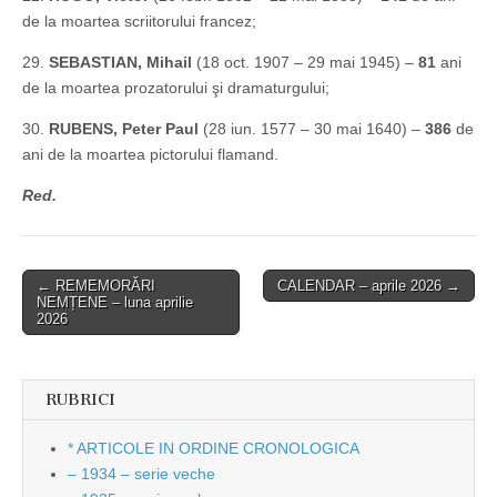
de la moartea scriitorului francez;
29.
SEBASTIAN, Mihail
(18 oct. 1907 – 29 mai 1945) –
81
ani
de la moartea prozatorului şi dramaturgului;
30.
RUBENS, Peter Paul
(28 iun. 1577 – 30 mai 1640) –
386
de
ani de la moartea pictorului flamand.
Red.
Post
← REMEMORĂRI
CALENDAR – aprile 2026 →
NEMȚENE – luna aprilie
navigation
2026
RUBRICI
* ARTICOLE IN ORDINE CRONOLOGICA
– 1934 – serie veche