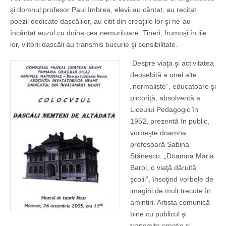
şi domnul profesor Paul Imbrea, elevii au cântat, au recitat
poezii dedicate dascălilor, au citit din creaţiile lor şi ne-au
încântat auzul cu doina cea nemuritoare. Tineri, frumoşi în iile
lor, viitorii dascăli au transmis bucurie şi sensi­bilitate.
Despre viaţa şi activitatea
deosebită a unei alte
„normaliste”, educatoare şi
pictoriţă, absolventă a
Liceului Pedagogic în
1952, prezentă în public,
vorbeşte doamna
profesoară Sabina
Stănescu: „Doamna Maria
Baroi, o viaţă dăruită
şcolii”, însoţind vorbele de
imagini de mult trecute în
amintiri. Artista comunică
bine cu publicul şi
transmite emoţie şi