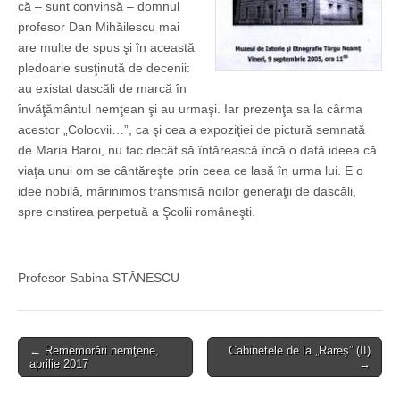
că – sunt convinsă – domnul
profesor Dan Mihăilescu mai
are multe de spus şi în această
pledoarie susţinută de decenii:
au existat dascăli de marcă în
învăţământul nemţean şi au urmaşi. Iar prezenţa sa la cârma
acestor „Colocvii…”, ca şi cea a expoziţiei de pictură semnată
de Maria Baroi, nu fac decât să întărească încă o dată ideea că
viaţa unui om se cântăreşte prin ceea ce lasă în urma lui. E o
idee nobilă, mărinimos transmisă noilor generaţii de dascăli,
spre cinstirea perpetuă a Şcolii româneşti.
Profesor Sabina STĂNESCU
Post
← Rememorări nemţene,
Cabinetele de la „Rareş” (II)
aprilie 2017
→
navigation