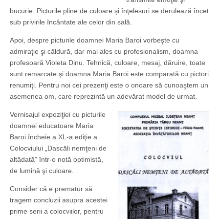
bucurie. Picturile pline de culoare şi înţelesuri se derulează încet
sub privirile încântate ale celor din sală.
Apoi, despre picturile doamnei Maria Baroi vorbeşte cu
admiraţie şi căldură, dar mai ales cu profesionalism, doamna
profesoară Violeta Dinu. Tehnică, culoare, mesaj, dăruire, toate
sunt remarcate şi doamna Maria Baroi este comparată cu pictori
renumiţi. Pentru noi cei prezenţi este o onoare să cunoaştem un
asemenea om, care reprezintă un adevărat model de urmat.
Vernisajul expoziţiei cu picturile
doamnei educatoare Maria
Baroi încheie a XL-a ediţie a
Colocviului „Dascăli nemţeni de
altădată” într-o notă optimistă,
de lumină şi culoare.
Consider că e prematur să
tragem concluzii asupra acestei
prime serii a colocviilor, pentru