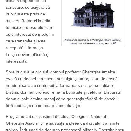
citează fragmente din
scrisoare, se asigură că
publicul este prins de
subiect. Remarci imediat
tehnicile profesorului care
este interesat de modul în
care transmite şi este
receptată informaţia.
Lecţia devine plăcută şi
interesantă.
Spre bucuria publicului, domnul profesor Gheorghe Amaicei
evocă cu deosebit respect, nostalgie şi umor, figuri de dascăli
nemţeni care au contribuit la formarea sa ca personalitate.
Distins, domnul profesor emană bunătate şi căldură. Discursul
domniei sale devine mesaj către generaţia tânără de dascăli:
fără dedicaţie nu se poate face educaţie.
Programul artistic susţinut de elevii Colegiului Naţional „
Gheorghe Asachi” vine să susţină ideea că dascălul transmite
trăirea. Îndrumaţi de doamna profesoară Mihaela Gherghelescu