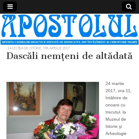
Apostolul
Revista
cadrelor
didactice
din
judetul
-14 LECŢIA DE ISTORIE
,
198, APRILIE 2017
Neamt
Dascăli nemţeni de altădată
24 martie
2017, ora 11,
întâlnire de
onoare cu
trecutul, la
Muzeul de
Istorie şi
Arheologie