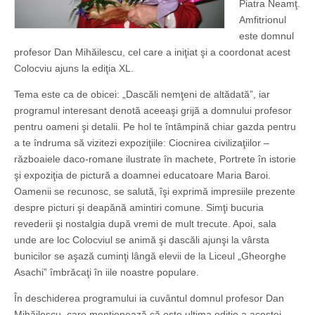
Piatra Neamţ.
Amfitrionul
este domnul
profesor Dan Mihăilescu, cel care a iniţiat şi a coordonat acest
Colocviu ajuns la ediţia XL.
Tema este ca de obicei: „Dascăli nemţeni de altădată”, iar
programul interesant denotă aceeaşi grijă a domnului profesor
pentru oameni şi detalii. Pe hol te întâmpină chiar gazda pentru
a te îndruma să vizitezi expoziţiile: Ciocnirea civilizaţiilor –
războaiele daco-romane ilustrate în machete, Portrete în istorie
şi expoziţia de pictură a doamnei educatoare Maria Baroi.
Oamenii se recunosc, se salută, îşi exprimă impresiile prezente
despre picturi şi dea­pănă amintiri comune. Simţi bucuria
revederii şi nostalgia după vremi de mult trecute. Apoi, sala
unde are loc Colocviul se animă şi dascăli ajunşi la vârsta
bunicilor se aşază cuminţi lângă elevii de la Liceul „Gheorghe
Asachi” îmbrăcaţi în iile noastre populare.
În deschiderea programului ia cuvântul domnul profesor Dan
Mihăilescu, care menţionează că este ultima ediţie a acestei