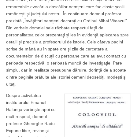
remarcabile evocări a dascălilor nemţeni care fac cinste şcolii
româneşti şi judeţului nostru. În continuare domnul profesor
prezintă „Învăţători nemţeni decoraţi cu Ordinul Mihai Viteazul”.
Din vorbele domniei sale răzbate respectul faţă de
personalitatea celor prezentaţi şi ies în evidenţă aplecarea spre
detalii şi precizie a profesorului de istorie. Cele câteva pagini
scrise de mână au în spate ore şi zile de cercetare a
documentelor, de discuţii cu persoane care au avut contact cu
perioada respectivă, o serioasă muncă de investigaţie. Pare
simplu, dar în realitate presupune dăruire, dorinţă de a scoate
dintre paginile prăfuite ale istoriei oameni deosebiţi, modeşti şi
uitaţi.
Despre activitatea
institutorului Emanuil
Halunga vorbeşte apoi cu
mult respect, domnul
profesor Gheor­ghe Radu.
Expune liber, revine şi