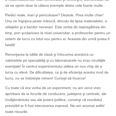
să ne oprim doar la câteva exemple dintre cele foarte multe.
Piedici reale, mari şi periculoase? Destule. Prea multe chiar!
Una ne îngrijora peste măsură, dincolo de lipsa materialelor, a
utilajelor şi a banilor necesari. Este vorba de nepregătirea din
timp, prin şcolarizare la nivel universitar, a profesorilor pentru un
sistem de lucru cu totul nou pentru ei. Aceasta din urmă putea fi
fatală!
Renunţarea la sălile de clasă şi înlocuirea acestora cu
cabinetele pe specialităţi şi cu laboratoarele nu erau noutăţile
esenţiale! În centrul experimentului stătea un nou chip de a
lucra cu elevii. De dificultatea, ca şi de eficienţa acestui mod de
lucru, nu se îndoieşte nimeni! Curioşii să încerce!
Cu toate că era vorba de un experiment, nu am cerut vreo
aprobare de la forurile de conducere, judeţene şi centrale, ale
învăţământului sau ale puterii politice, convinşi că rezultatul
previzibil ar fi fost interzicerea expresă. Ne-am asumat astfel
toate riscurile.