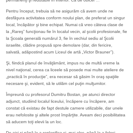
permanenţi şi redutabili în interior. Ca de obicei …
Pentru început, trebuia să ne asigurăm că avem unde ne
desfăşura activitatea conform noului plan, de preferat un singur
local, încăpător şi bine echipat. Numai că vreo câteva clase de
la „Rareş” funcţionau fie în localul vecin, al şcolii profesionale, fie
la Şcoala generală numărul 3, fie în vechiul sediu al Şcolii
israelite, clădire propusă spre demolare (dar, din fericire,
salvată, adăpostind acum Liceul de artă „Victor Brauner”).
Şi, fiindcă planul de învăţământ, impus nu de multă vreme la
nivel naţional, cerea ca liceele să posede mai multe ateliere de
„practică în producţie”, era necesar să găsim în oraş spaţiile
necesare şi, evident, să le utilăm cel puţin mulţumitor.
Împreună cu profesorul Dumitru Bostan, pe atunci director
adjunct, studiind localul liceului, încăpere cu încăpere, am
constat că existau de fapt destule camere utilizabile, dar unele
erau nefolosite şi altele prost împărţite. Aveam deci posibilitatea
să aducem toţi elevii la un loc.
De aici şi până la a replanifica şi, mai ales, până la a folosi