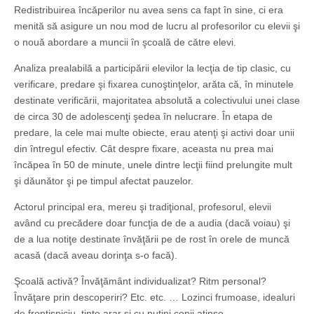
Redistribuirea încăperilor nu avea sens ca fapt în sine, ci era
menită să asigure un nou mod de lucru al profesorilor cu elevii şi
o nouă abordare a muncii în şcoală de către elevi.
Analiza prealabilă a participării elevilor la lecţia de tip clasic, cu
verificare, predare şi fixarea cunoştinţelor, arăta că, în minutele
destinate verificării, majoritatea absolută a colectivului unei clase
de circa 30 de adolescenţi şedea în nelucrare. În etapa de
predare, la cele mai multe obiecte, erau atenţi şi activi doar unii
din întregul efectiv. Cât despre fixare, aceasta nu prea mai
încăpea în 50 de minute, unele dintre lecţii fiind prelungite mult
şi dăunător şi pe timpul afectat pauzelor.
Actorul principal era, mereu şi tradiţional, profesorul, elevii
având cu precădere doar funcţia de de a audia (dacă voiau) şi
de a lua notiţe destinate învăţării pe de rost în orele de muncă
acasă (dacă aveau dorinţa s-o facă).
Şcoală activă? Învăţământ individualizat? Ritm personal?
Învăţare prin descoperiri? Etc. etc. … Lozinci frumoase, idealuri
de frontispiciu, ţinte arar şi cu puţini copii atinse.