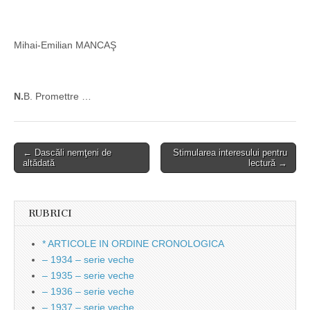
Mihai-Emilian MANCAŞ
N.
B. Promettre …
Post
← Dascăli nemţeni de
Stimularea interesului pentru
altădată
lectură →
navigation
RUBRICI
* ARTICOLE IN ORDINE CRONOLOGICA
– 1934 – serie veche
– 1935 – serie veche
– 1936 – serie veche
– 1937 – serie veche