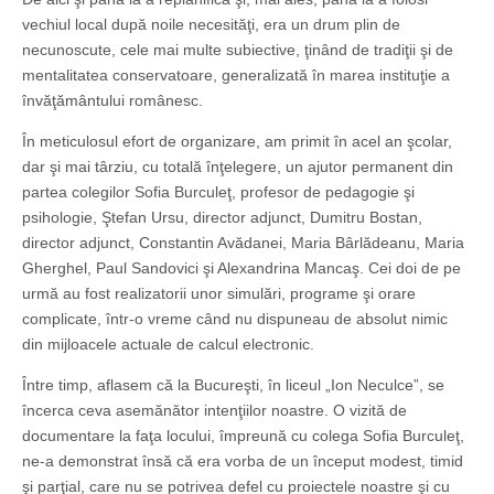
vechiul local după noile necesităţi, era un drum plin de
necunoscute, cele mai multe subiective, ţinând de tradiţii şi de
mentalitatea conservatoare, generalizată în marea instituţie a
învăţământului românesc.
În meticulosul efort de organizare, am primit în acel an şcolar,
dar şi mai târziu, cu totală înţelegere, un ajutor permanent din
partea colegilor Sofia Burculeţ, profesor de pedagogie şi
psihologie, Ştefan Ursu, director adjunct, Dumitru Bostan,
director adjunct, Constantin Avădanei, Maria Bârlădeanu, Maria
Gherghel, Paul Sandovici şi Alexandrina Mancaş. Cei doi de pe
urmă au fost realizatorii unor simulări, programe şi orare
complicate, într-o vreme când nu dispuneau de absolut nimic
din mijloacele actuale de calcul electronic.
Între timp, aflasem că la Bucureşti, în liceul „Ion Neculce”, se
încerca ceva asemănător intenţiilor noastre. O vizită de
documentare la faţa locului, împreună cu colega Sofia Burculeţ,
ne-a demonstrat însă că era vorba de un început modest, timid
şi parţial, care nu se potrivea defel cu proiectele noastre şi cu