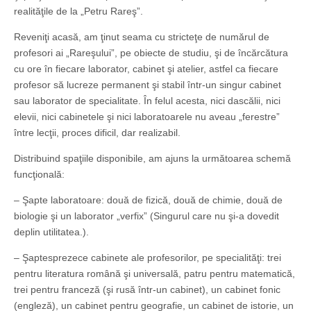
realităţile de la „Petru Rareş”.
Reveniţi acasă, am ţinut seama cu stricteţe de numărul de
profesori ai „Rareşului”, pe obiecte de studiu, şi de încărcătura
cu ore în fiecare laborator, cabinet şi atelier, astfel ca fiecare
profesor să lucreze permanent şi stabil într-un singur cabinet
sau laborator de specialitate. În felul acesta, nici dascălii, nici
elevii, nici cabinetele şi nici laboratoarele nu aveau „ferestre”
între lecţii, proces dificil, dar realizabil.
Distribuind spaţiile disponibile, am ajuns la următoarea schemă
funcţională:
– Şapte laboratoare: două de fizică, două de chimie, două de
biologie şi un laborator „verfix” (Singurul care nu şi-a dovedit
deplin utilitatea.).
– Şaptesprezece cabinete ale profesorilor, pe specialităţi: trei
pentru literatura română şi universală, patru pentru matematică,
trei pentru franceză (şi rusă într-un cabinet), un cabinet fonic
(engleză), un cabinet pentru geografie, un cabinet de istorie, un