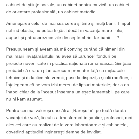
cabinet de ştiinţe sociale, un cabinet pentru muzică, un cabinet
de orientare profesională, un cabinet metodic.
Amenajarea celor de mai sus cerea şi timp şi mulţi bani. Timpul
nefiind elastic, nu putea fi găsit decât în vacanţa mare: iulie,
august şi patrusprezece zile din septembrie. Iar banii …!?
Presupuneam şi aveam să mă conving curând că nimeni din
mai marii învăţământului nu avea să „arunce” fonduri pe
proiecte neverificate în practica naţională românească. Simţeau
probabil că era un plan oarecum prematur faţă cu mijloacele
tehnice şi didactice ale vremii, puse la dispoziţia şcolii româneşti.
Înţelegeam că ne vom izbi mereu de lipsuri materiale; dar a da
înapoi chiar de la început însemna un eşec lamentabil, pe care
nu ni l-am asumat.
Pentru cei mai valoroşi dascăli ai „Rareşului”, pe toată durata
vacanţei de vară, liceul s-a transformat în şantier, profesorii, mai
ales cei care au realizat de la zero laboratoarele şi cabinetele,
dovedind aptitudini inginereşti demne de invidiat.