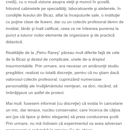
cretă), cu o nouă viziune asupra vieţii şi muncii în şcoală,
folosind cabinetele pe specialităţi, laboratoarele şi atelierele, în
condiţiile liceului din Bicaz, aflat la începuturile sale, o instituţie
cu puţine clase de liceeni, dar cu un colectiv profesoral demn de
invidiat, tânăr şi înalt calificat, ceea ce ne înlesnea punerea la
punct a tuturor noilor elemente de organizare şi de practică
didactică.
Realităţile de la „Petru Rareş” păreau mult diferite faţă de cele
de la Bicaz şi destul de complicate, unele de-a dreptul
insurmontabile. Prin urmare, era necesar un amănunţit studiu
pregătitor, realizat cu totală discreţie, pentru că nu ştiam dacă
valorosul colectiv profesoral, cuprinzând numeroase
personalităţi ale învăţământului nemţean, va dori, riscând, să
îmbrăţişeze un astfel de proiect.
Mai mult: fusesem informat (cu discreţie) că exista în cancelarie
un mic, dar tenace, nucleu conservator, care încerca de câţiva
ani (pe căi tipice şi deloc elegante) să preia conducerea şcolii.
Prin urmare, nu mă îndoiam că experimentul va avea adversari