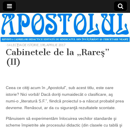
Apostolul
Revista
cadrelor
didactice
din
judetul
-14 LECŢIA DE ISTORIE
,
198, APRILIE 2017
Neamt
Cabinetele de la „Rareş”
(II)
Ceea ce citiţi acum în „Apostolul”, sub acest titlu, este oare
istorie? Nici vorbă! Dacă doriţi numaidecât o clasificare, aş
numi-o „literatură S.F.”, fiindcă proiectul s-a născut probabil prea
devreme. Renăscut, ar da cu siguranţă rezultatele scontate.
Plănuisem să experimentăm înlocuirea vechilor standarde şi
scheme împietrite ale procesului didactic (din clasele cu tablă şi