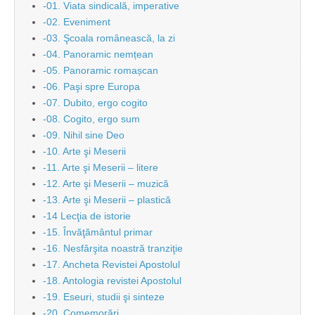
-01. Viata sindicală, imperative
-02. Eveniment
-03. Şcoala românească, la zi
-04. Panoramic nemțean
-05. Panoramic romașcan
-06. Paşi spre Europa
-07. Dubito, ergo cogito
-08. Cogito, ergo sum
-09. Nihil sine Deo
-10. Arte şi Meserii
-11. Arte şi Meserii – litere
-12. Arte şi Meserii – muzică
-13. Arte şi Meserii – plastică
-14 Lecţia de istorie
-15. Învăţământul primar
-16. Nesfârşita noastră tranziţie
-17. Ancheta Revistei Apostolul
-18. Antologia revistei Apostolul
-19. Eseuri, studii şi sinteze
-20. Comemorări