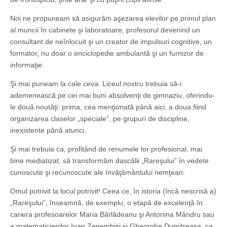
Noi ne propuneam să asigurăm aşezarea elevilor pe primul plan
al muncii în cabinete şi laboratoare, profesorul devenind un
consultant de neînlocuit şi un creator de impulsuri cognitive, un
formator, nu doar o enciclopedie ambulantă şi un furnizor de
informaţie.
Şi mai puneam la cale ceva. Liceul nostru trebuia să-i
ademenească pe cei mai buni absolvenţi de gimnaziu, oferindu-
le două noutăţi: prima, cea menţionată până aici, a doua fiind
organizarea claselor „speciale”, pe grupuri de discipline,
inexistente până atunci.
Şi mai trebuia ca, profitând de renumele lor profesional, mai
bine mediatizat, să transformăm dascălii „Rareşului” în vedete
cunoscute şi recunoscute ale învăţământului nemţean.
Omul potrivit la locul potrivit! Ceea ce, în istoria (încă nescrisă a)
„Rareşului”, înseamnă, de exemplu, o etapă de excelenţă în
cariera profesoarelor Maria Bârlădeanu şi Antonina Mândru sau
a matematicienilor Ioan Zenembisi şi Gheorghe Dumitreasa, ca