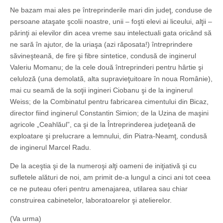
Ne bazam mai ales pe întreprinderile mari din judeţ, conduse de
persoane ataşate şcolii noastre, unii – foşti elevi ai liceului, alţii –
părinţi ai elevilor din acea vreme sau intelectuali gata oricând să
ne sară în ajutor, de la uriaşa (azi răposata!) întreprindere
săvineşteană, de fire şi fibre sintetice, condusă de inginerul
Valeriu Momanu; de la cele două întreprinderi pentru hârtie şi
celuloză (una demolată, alta supravieţuitoare în noua Românie),
mai cu seamă de la soţii ingineri Ciobanu şi de la inginerul
Weiss; de la Combinatul pentru fabricarea cimentului din Bicaz,
director fiind inginerul Constantin Simion; de la Uzina de maşini
agricole „Ceahlăul”, ca şi de la Întreprinderea judeţeană de
exploatare şi prelucrare a lemnului, din Piatra-Neamţ, condusă
de inginerul Marcel Radu.
De la aceştia şi de la numeroşi alţi oameni de iniţiativă şi cu
sufletele alături de noi, am primit de-a lungul a cinci ani tot ceea
ce ne puteau oferi pentru amenajarea, utilarea sau chiar
construirea cabinetelor, laboratoarelor şi atelierelor.
(Va urma)