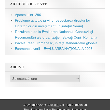
ARTICOLE RECENTE
Apostolul nr. 296
Probleme actuale privind respectarea drepturilor
lucrătorilor din învăţământ, în judeţul Neamţ
Rezultatele de la Evaluarea Naţională: Concluzii şi
Recomandări ale organizaţiei Salvaţi Copiii România
Bacalaureatul românesc, în faţa standardelor globale
Examenele verii – EVALUAREA NAŢIONALĂ 2026
ARHIVE
Arhive
Copyright © 2026
Apostolul
. All Rights Reserved.
The Magazine Basic Theme by
bavotasan.com
.