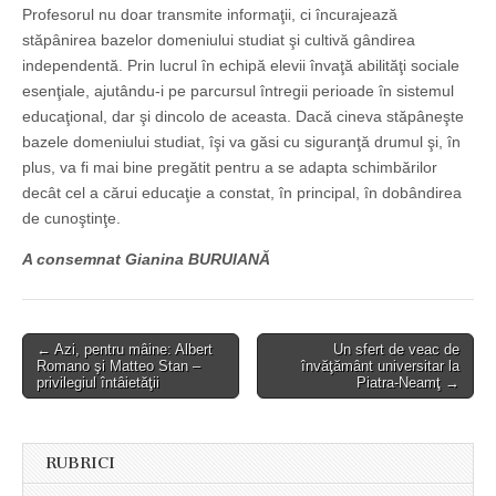
Profesorul nu doar transmite informaţii, ci încurajează
stăpânirea bazelor domeniului studiat şi cultivă gândirea
independentă. Prin lucrul în echipă elevii învaţă abilităţi sociale
esenţiale, ajutându-i pe parcursul întregii perioade în sistemul
educaţional, dar şi dincolo de aceasta. Dacă cineva stăpâneşte
bazele domeniului studiat, îşi va găsi cu siguranţă drumul şi, în
plus, va fi mai bine pregătit pentru a se adapta schimbărilor
decât cel a cărui educaţie a constat, în principal, în dobândirea
de cunoştinţe.
A consemnat Gianina BURUIANĂ
Post
← Azi, pentru mâine: Albert
Un sfert de veac de
Romano şi Matteo Stan –
învăţământ universitar la
navigation
privilegiul întâietăţii
Piatra-Neamţ →
RUBRICI