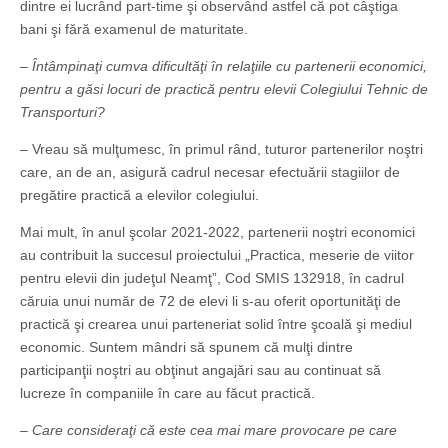
dintre ei lucrând part-time şi observând astfel că pot câştiga
bani şi fără examenul de maturitate.
– Întâmpinaţi cumva dificultăţi în relaţiile cu partenerii economici,
pentru a găsi locuri de practică pentru elevii Colegiului Tehnic de
Transporturi?
– Vreau să mulţumesc, în primul rând, tuturor partenerilor noştri
care, an de an, asigură cadrul necesar efectuării stagiilor de
pregătire practică a elevilor colegiului.
Mai mult, în anul şcolar 2021-2022, partenerii noştri economici
au contribuit la succesul proiectului „Practica, meserie de viitor
pentru elevii din judeţul Neamţ”, Cod SMIS 132918, în cadrul
căruia unui număr de 72 de elevi li s-au oferit oportunităţi de
practică şi crearea unui parteneriat solid între şcoală şi mediul
economic. Suntem mândri să spunem că mulţi dintre
participanţii noştri au obţinut angajări sau au continuat să
lucreze în companiile în care au făcut practică.
– Care consideraţi că este cea mai mare provocare pe care