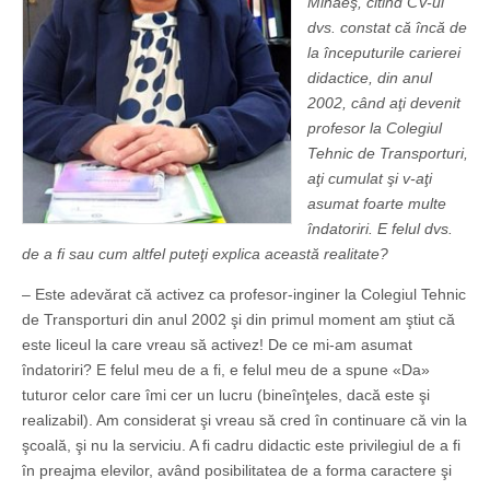
Mihăeş, citind CV-ul
dvs. constat că încă de
la începuturile carierei
didactice, din anul
2002, când aţi devenit
profesor la Colegiul
Tehnic de Transporturi,
aţi cumulat şi v-aţi
asumat foarte multe
îndatoriri. E felul dvs.
de a fi sau cum altfel puteţi explica această realitate?
– Este adevărat că activez ca profesor-inginer la Colegiul Tehnic
de Transporturi din anul 2002 şi din primul moment am ştiut că
este liceul la care vreau să activez! De ce mi-am asumat
îndatoriri? E felul meu de a fi, e felul meu de a spune «Da»
tuturor celor care îmi cer un lucru (bineînţeles, dacă este şi
realizabil). Am considerat şi vreau să cred în continuare că vin la
şcoală, şi nu la serviciu. A fi cadru didactic este privilegiul de a fi
în preajma elevilor, având posibilitatea de a forma caractere şi