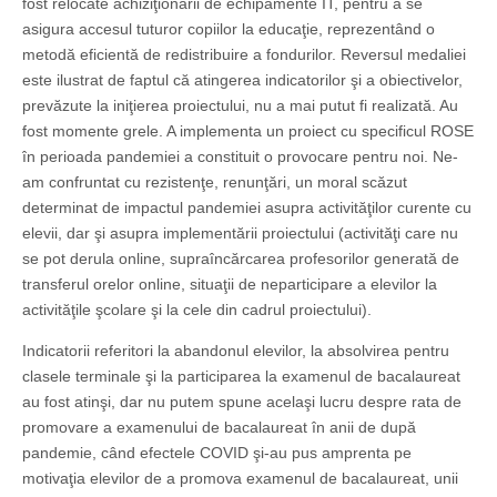
fost relocate achiziţionării de echipamente IT, pentru a se
asigura accesul tuturor copiilor la educaţie, reprezentând o
metodă eficientă de redistribuire a fondurilor. Reversul medaliei
este ilustrat de faptul că atingerea indicatorilor şi a obiectivelor,
prevăzute la iniţierea proiectului, nu a mai putut fi realizată. Au
fost momente grele. A implementa un proiect cu specificul ROSE
în perioada pandemiei a constituit o provocare pentru noi. Ne-
am confruntat cu rezistenţe, renunţări, un moral scăzut
determinat de impactul pandemiei asupra activităţilor curente cu
elevii, dar şi asupra implementării proiectului (activităţi care nu
se pot derula online, supraîncărcarea profesorilor generată de
transferul orelor online, situaţii de neparticipare a elevilor la
activităţile şcolare şi la cele din cadrul proiectului).
Indicatorii referitori la abandonul elevilor, la absolvirea pentru
clasele terminale şi la participarea la examenul de bacalaureat
au fost atinşi, dar nu putem spune acelaşi lucru despre rata de
promovare a examenului de bacalaureat în anii de după
pandemie, când efectele COVID şi-au pus amprenta pe
motivaţia elevilor de a promova examenul de bacalaureat, unii