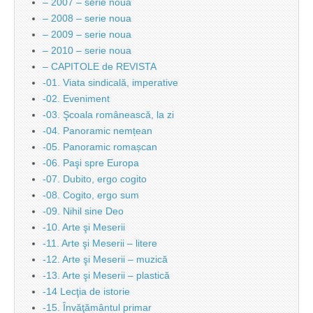
– 2007 – serie noua
– 2008 – serie noua
– 2009 – serie noua
– 2010 – serie noua
– CAPITOLE de REVISTA
-01. Viata sindicală, imperative
-02. Eveniment
-03. Şcoala românească, la zi
-04. Panoramic nemțean
-05. Panoramic romașcan
-06. Paşi spre Europa
-07. Dubito, ergo cogito
-08. Cogito, ergo sum
-09. Nihil sine Deo
-10. Arte şi Meserii
-11. Arte şi Meserii – litere
-12. Arte şi Meserii – muzică
-13. Arte şi Meserii – plastică
-14 Lecţia de istorie
-15. Învăţământul primar