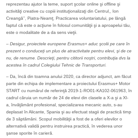
reprezentau ajutor la teme, suport şcolar online şi offline şi
activităţi creative cu copiii ins­tituţionalizaţi din Centrul,, Ion
Creangă’’, Piatra-Neamţ. Practicarea voluntariatului, pe lângă
faptul că este o acţiune în folosul comunităţii şi a aproapelui tău,
este o modalitate de a da sens vieţii.
– Desigur, proiectele europene Erasmus+ aduc şcolii pe care în
prezent o conduceţi un plus de atractivitate pentru elevi, şi de ce
nu, de renume. Descrieţi, pentru cititorii noştri, contribuţia dvs la
acestea în cadrul Colegiului Tehnic de Transporturi.
– Da, încă din toamna anului 2020, ca director adjunct, am făcut
parte din echipa de implementare a proiectului Erasmus+ Motor
START cu numărul de referinţă 2019-1-RO01-KA102-061963, în
cadrul căruia un număr de 24 de elevi din clasele a X-a şi a XI-
a, învăţământ profesional, specializarea mecanic auto, s-au
deplasat în Alicante, Spania şi au efectuat stagii de practică timp
de 3 săptămâni. Scopul mobilităţii a fost de a oferi elevilor o
alternativă validă pentru instruirea practică, în vederea unor
şanse sporite în carieră.