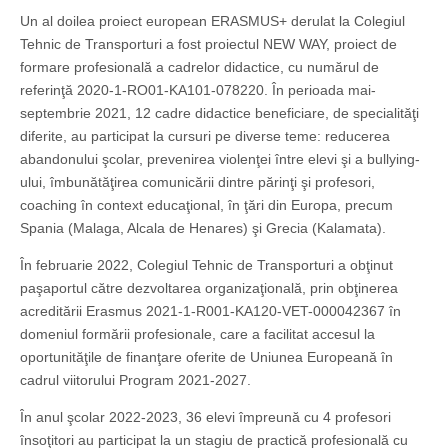
Un al doilea proiect european ERASMUS+ derulat la Colegiul
Tehnic de Transporturi a fost proiectul NEW WAY, proiect de
formare profesională a cadrelor didactice, cu numărul de
referinţă 2020-1-RO01-KA101-078220. În perioada mai-
septembrie 2021, 12 cadre didactice beneficiare, de specialităţi
diferite, au participat la cursuri pe diverse teme: reducerea
abandonului şcolar, prevenirea violenţei între elevi şi a bullying-
ului, îmbunătăţirea comunicării dintre părinţi şi profesori,
coaching în context educaţional, în ţări din Europa, precum
Spania (Malaga, Alcala de Henares) şi Grecia (Kalamata).
În februarie 2022, Colegiul Tehnic de Transporturi a obţinut
paşaportul către dezvoltarea organizaţională, prin obţinerea
acreditării Erasmus 2021-1-R001-KA120-VET-000042367 în
domeniul formării profesionale, care a facilitat accesul la
oportunităţile de finanţare oferite de Uniunea Europeană în
cadrul viitorului Program 2021-2027.
În anul şcolar 2022-2023, 36 elevi împreună cu 4 profesori
însoţitori au participat la un stagiu de practică profesională cu