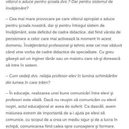
viitorul o aduce pentru şcoala dvs.? Dar pentru sistemul de
învăţământ?
– Cea mai mare provocare pe care viitorul apropiat o aduce
pentru şcoala noastră, dar şi pentru întregul sistem de
învăţământ, este deficitul de cadre didactice, dat fiind vârsta de
pensionare a celor care mai activează la moment în acest
domeniu. Învăţământul profesional şi tehnic este cel mai văduvit
când vine vorba de cadre didactice de specialitate. Cu greu
găseşti azi un inginer tânăr sau un maistru care să-şi dorească
să intre în sistem.
– Cum vedeţi dvs. relaţia profesor-elev în lumina schimbărilor
din lumea în care trăim?
– În educaţie, realizarea unei bune comunicări între elevi şi
profesori este vitală. Dacă nu reuşim să comunicăm cu elevii
noştri, actul educaţional ar avea de suferit. Ca dascăli, avem
misiunea extrem de importantă de a-i ajuta pe elevi să
comunice, cu scopul de a crea un mediu sigur şi de a lucra în
echipă, comunicarea fiind calea spre cunoaştere şi formare.