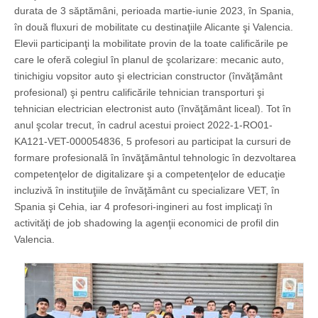
durata de 3 săptămâni, perioada martie-iunie 2023, în Spania,
în două fluxuri de mobilitate cu destinaţiile Alicante şi Valencia.
Elevii participanţi la mobilitate provin de la toate calificările pe
care le oferă colegiul în planul de şcolarizare: mecanic auto,
tinichigiu vopsitor auto şi electrician constructor (învăţământ
profesional) şi pentru calificările tehnician transporturi şi
tehnician electrician electronist auto (învăţământ liceal). Tot în
anul şcolar trecut, în cadrul acestui proiect 2022-1-RO01-
KA121-VET-000054836, 5 profesori au participat la cursuri de
formare profesională în învăţământul tehnologic în dezvoltarea
competenţelor de digitalizare şi a competenţelor de educaţie
incluzivă în instituţiile de învăţământ cu specializare VET, în
Spania şi Cehia, iar 4 profesori-ingineri au fost implicaţi în
activităţi de job shadowing la agenţii economici de profil din
Valencia.