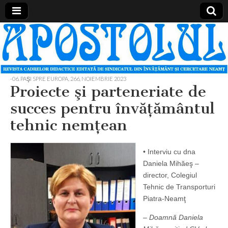
Apostolul
Revista
cadrelor
didactice
din
judetul
-06. PAŞI SPRE EUROPA
,
266, NOIEMBRIE 2023
Neamt
Proiecte şi parteneriate de
succes pentru învăţământul
tehnic nemţean
• Interviu cu dna
Daniela Mihăeş –
director, Colegiul
Tehnic de Transporturi
Piatra-Neamţ
– Doamnă Daniela