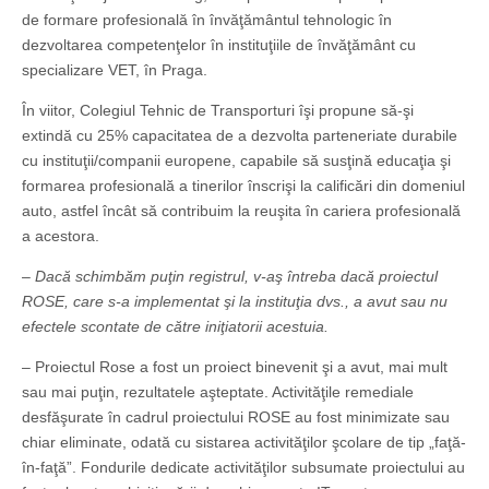
de formare profesională în învăţământul tehnologic în
dezvoltarea competenţelor în instituţiile de învăţământ cu
specializare VET, în Praga.
În viitor, Colegiul Tehnic de Transporturi îşi propune să-şi
extindă cu 25% capacitatea de a dezvolta parteneriate durabile
cu instituţii/companii europene, capabile să susţină educaţia şi
formarea profesională a tinerilor înscrişi la calificări din domeniul
auto, astfel încât să contribuim la reuşita în cariera profesională
a acestora.
– Dacă schimbăm puţin registrul, v-aş întreba dacă proiectul
ROSE, care s-a implementat şi la instituţia dvs., a avut sau nu
efectele scontate de către iniţiatorii acestuia.
– Proiectul Rose a fost un proiect binevenit şi a avut, mai mult
sau mai puţin, rezultatele aşteptate. Activităţile remediale
desfăşurate în cadrul proiectului ROSE au fost minimizate sau
chiar eliminate, odată cu sistarea activităţilor şcolare de tip „faţă-
în-faţă”. Fondurile dedicate activităţilor subsumate proiectului au