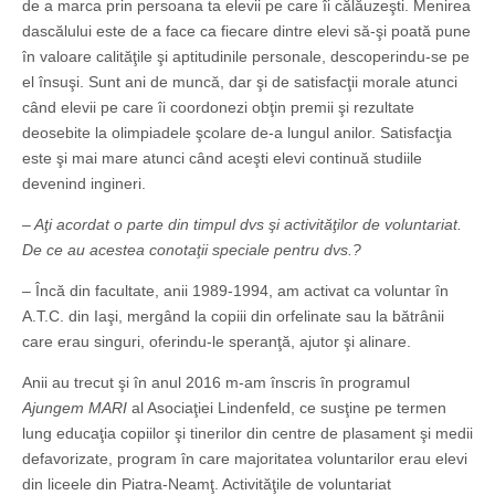
de a marca prin persoana ta elevii pe care îi călăuzeşti. Menirea
dascălului este de a face ca fiecare dintre elevi să-şi poată pune
în valoare calităţile şi aptitudinile personale, descoperindu-se pe
el însuşi. Sunt ani de muncă, dar şi de satisfacţii morale atunci
când elevii pe care îi coordonezi obţin premii şi rezultate
deosebite la olimpiadele şcolare de-a lungul anilor. Satisfacţia
este şi mai mare atunci când aceşti elevi continuă studiile
devenind ingineri.
– Aţi acordat o parte din timpul dvs şi activităţilor de voluntariat.
De ce au acestea conotaţii speciale pentru dvs.?
– Încă din facultate, anii 1989-1994, am activat ca voluntar în
A.T.C. din Iaşi, mergând la copiii din orfelinate sau la bătrânii
care erau singuri, oferindu-le speranţă, ajutor şi alinare.
Anii au trecut şi în anul 2016 m-am înscris în programul
Ajungem MARI
al Asociaţiei Lindenfeld, ce susţine pe termen
lung educaţia copiilor şi tinerilor din centre de plasament şi medii
defavorizate, program în care majoritatea voluntarilor erau elevi
din liceele din Piatra-Neamţ. Activităţile de voluntariat