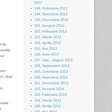
2012
148, Octombrie 2012
149, Noiembrie 2012
150, Decembrie 2012
151, Ianuarie 2013
152, Februarie 2013
153, Martie 2013
154, Aprilie 2013
ul de
155, Mai 2013
noutăţi
156, Iunie 2013
oul
157, Iulie – August 2013
158, Septembrie 2013
zero
159, Octombrie 2013
sm, doar
160, Noiembrie 2013
161, Decembrie 2013
ei.
162, Ianuarie 2014
163, Februarie 2014
164, Martie 2014
emelie
165, Aprilie 2014
ă
166, Mai 2014