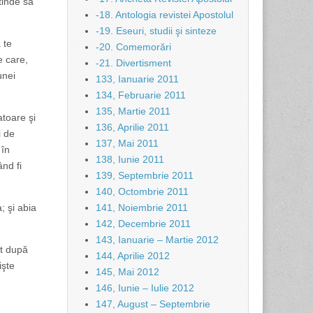
tinde să
-18. Antologia revistei Apostolul
-19. Eseuri, studii şi sinteze
 te
-20. Comemorări
e care,
-21. Divertisment
unei
133, Ianuarie 2011
134, Februarie 2011
135, Martie 2011
atoare şi
136, Aprilie 2011
i de
137, Mai 2011
 în
138, Iunie 2011
ând fi
139, Septembrie 2011
140, Octombrie 2011
; şi abia
141, Noiembrie 2011
142, Decembrie 2011
143, Ianuarie – Martie 2012
at după
144, Aprilie 2012
işte
145, Mai 2012
146, Iunie – Iulie 2012
147, August – Septembrie