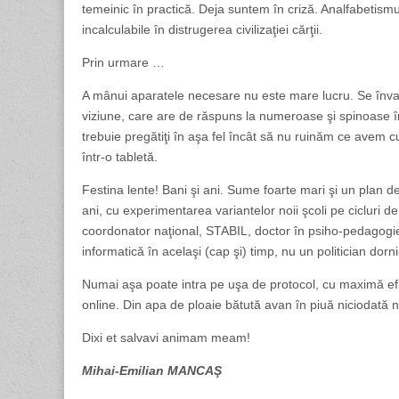
temeinic în practică. Deja suntem în criză. Analfabetismul
incalculabile în distrugerea civilizaţiei cărţii.
Prin urmare …
A mânui aparatele necesare nu este mare lucru. Se învaţă
viziune, care are de răspuns la numeroase şi spinoase într
trebuie pregătiţi în aşa fel încât să nu ruinăm ce avem c
într-o tabletă.
Festina lente! Bani şi ani. Sume foarte mari şi un plan d
ani, cu experimentarea variantelor noii şcoli pe cicluri de
coordonator naţional, STABIL, doctor în psiho-pedagogie,
informatică în acelaşi (cap şi) timp, nu un politician dorn
Numai aşa poate intra pe uşa de protocol, cu maximă
online. Din apa de ploaie bătută avan în piuă niciodată n
Dixi et salvavi animam meam!
Mihai-Emilian MANCAŞ