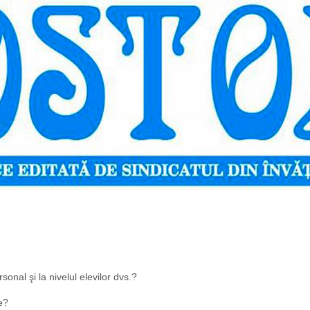
sonal şi la nivelul elevilor dvs.?
te?