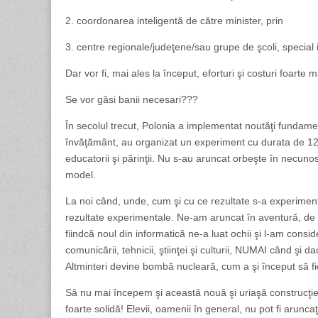
2. coordonarea inteligentă de către minister, prin
3. centre regionale/judeţene/sau grupe de şcoli, special in
Dar vor fi, mai ales la început, eforturi şi costuri foarte m
Se vor găsi banii necesari???
În secolul trecut, Polonia a implementat noutăţi fundament
învăţământ, au organizat un experiment cu durata de 12 ani
educatorii şi părinţii. Nu s-au aruncat orbeşte în necun
model.
La noi când, unde, cum şi cu ce rezultate s-a experimenta
rezultate experimentale. Ne-am aruncat în aventură, de v
fiindcă noul din informatică ne-a luat ochii şi l-am cons
comunicării, tehnicii, ştiinţei şi culturii, NUMAI când şi 
Altminteri devine bombă nucleară, cum a şi început să fi
Să nu mai începem şi această nouă şi uriaşă construcţie 
foarte solidă! Elevii, oamenii în general, nu pot fi arunca