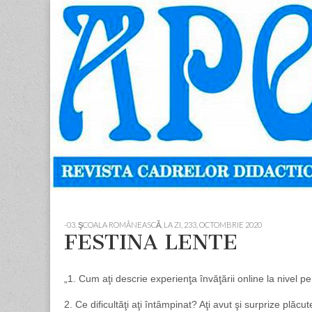
Apostolul
Revista
cadrelor
didactice
din
judetul
Neamt
Skip
Main
to
menu
-03. ŞCOALA ROMÂNEASCĂ, LA ZI
,
233, OCTOMBRIE 2020
content
FESTINA LENTE
„1. Cum aţi descrie experienţa învăţării online la nivel per
2. Ce dificultăţi aţi întâmpinat? Aţi avut şi surprize plăcu