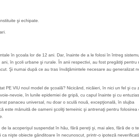
stituite şi echipate.
ari.
ale în şcoala lor de 12 ani. Dar, înainte de a le folosi în întreg sistem
, în şcoli urbane şi rurale. În anii respectivi, au fost pregătiţi pentru 
oscut. Şi numai după ce au tras învăţămintele necesare au generalizat n
t PE VIU noul model de şcoală? Nicicând, nicăieri, în nici un fel şi cu 
oie-nevoie, în lunile epidemiei de gripă, cu capul înainte şi cu entuzia
iderat panaceu universal, nu doar o sculă nouă, excepţională, în slujba
dacă este mânuită de oameni şcoliţi temeinic şi antrenaţi pentru folosirea 
e.
de la acoperişul suspendat în hău, fără pereţi şi, mai ales, fără de o t
ţi ca nişte obiecte gânditoare în necunoscut, printr-o ipoteză neverificat