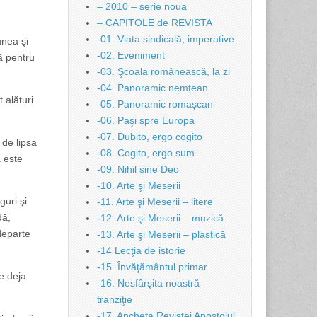
– 2010 – serie noua
– CAPITOLE de REVISTA
-01. Viata sindicală, imperative
unea şi
-02. Eveniment
ră pentru
-03. Şcoala românească, la zi
-04. Panoramic nemțean
 alături
-05. Panoramic romașcan
-06. Paşi spre Europa
-07. Dubito, ergo cogito
 de lipsa
-08. Cogito, ergo sum
a este
-09. Nihil sine Deo
-10. Arte şi Meserii
guri şi
-11. Arte şi Meserii – litere
dă,
-12. Arte şi Meserii – muzică
 departe
-13. Arte şi Meserii – plastică
-14 Lecţia de istorie
-15. Învăţământul primar
le deja
-16. Nesfârşita noastră
tranziţie
-17. Ancheta Revistei Apostolul