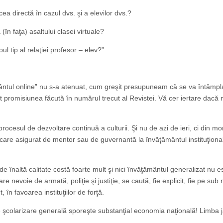
ea directă în cazul dvs. şi a elevilor dvs.?
(în faţa) asaltului clasei virtuale?
ul tip al relaţiei profesor – elev?”
ântul online” nu s-a atenuat, cum greşit presupuneam că se va întâmpla
t promisiunea făcută în numărul trecut al Revistei. Vă cer iertare dacă 
procesul de dezvoltare continuă a culturii. Şi nu de azi de ieri, ci din m
ducare asigurat de mentor sau de guvernantă la învăţământul instituţional
 înaltă calitate costă foarte mult şi nici învăţământul generalizat nu e
e nevoie de armată, poliţie şi justiţie, se caută, fie explicit, fie pe sub
în favoarea instituţiilor de forţă.
 şcolarizare generală sporeşte substanţial economia naţională! Limba