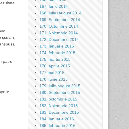
rezultate
167, Iunie 2014
168, Iulie+August 2014
169, Septembrie 2014
170, Octombrie 2014
noua
171, Noiembrie 2014
 şcolari,
172, Decembrie 2014
transpusă
173, Ianuarie 2015
174, februarie 2015
175, martie 2015
n patru
176, aprilie 2015
177 mai 2015
n
178, iunie 2015
179, Iulie-august 2015
rijin
180, Septembrie 2015
181, octombrie 2015
182, Noiembrie 2015
183, Decembrie 2015
184, Ianuarie 2016
185, februarie 2016