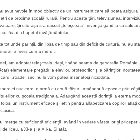
) au avut nevoie în mod obiectiv de un instrument care să poată asigura
ometri de proxima şcoală rurală. Pentru aceste ţări, televiziunea, intervizi
alvatoare. Şi uite-aşa s-a născut „teleşcoala”, invenţie gândită ca saluta
mai tăia din bugetul învăţământului.
 tot unde părinţii, din lipsă de timp sau din deficit de cultură, nu au stat
 general, a mers cum a mers…
stei, am adoptat teleşcoala, deşi, ţinând seama de geografia României,
r) elementare pregătiri a elevilor, profesorilor şi a părinţilor, noutate
rui „roade” seci nu le vom putea însănătoşi niciodată.
 energiei nucleare, o armă cu două tăişuri, amândouă epocale prin câşti
ltuielilor cu şcoala tradiţională. Adăugând această dorinţă la eterna mo
olosi un instrument eficace şi ieftin pentru alfabetizarea copiilor aflaţi
clasică.
ul merge cu suficientă eficienţă, având în vedere vârsta lor şi priceperi
e liceu, a XI-a şi a XII-a. Şi atât.