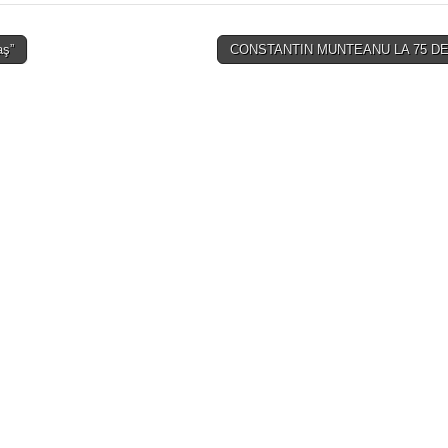
aş”
CONSTANTIN MUNTEANU LA 75 DE