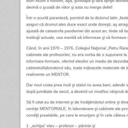
Bun! Acum o folosim, aşa, şchioapă şi fără sprijin teoreti
devină o şcoală de viitor şi asta nu merge defel!
Într-o scurtă paranteză, pornind de la dictonul latin „festi
asiguri că drumul ales duce exact unde doreşti, aş atrag
ajutată de catastrofa pandemiei din acest an, tinde să fac
instituţii actuale, cea menită să informeze şi să formeze
Când, în anii 1970 – 1976, Colegiul Naţional „Petru Rareş”
cabinete ale profesorilor, nu era vorba de o supunere la
informare-formare, oferind elevilor un mediu de dezvoltar
cabinetul/laboratorul său, toate mijloacele materiale de l
realmente un MENTOR.
Dar noul costa prea mult şi statul nu avea bani, adevăr s
după jumătate de secol, a devenit un mod/loc obişnuit de 
Să fi uitat eu de internet şi de învăţământul online şi 
cerinţe MENTORIALE, în laboratoare şi cabinete ale profe
condiţii prealabile, pe care le enunţam şi în cele câteva n
1. „echipa” elev – profesor – părinte şi