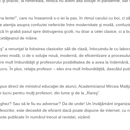
c şi practic, la nimereală, fiindcă nu avem altă soluţie în pandemie, dar 
na lente!”, care nu înseamnă s-o iei la pas, în ritmul carului cu boi, ci să
e atenţia asupra confuziei nefericite între modernitate şi modă, confuzi
ă în grabă pasul spre distrugerea şcolii, nu doar a celei clasice, ci a b
 cetăţeanul de mâine.
 a renunţat la folosirea clasicelor săli de clasă, înlocuindu-le cu labor
 vreo modă, ci de o soluţie nouă, modernă, de eficientizare a procesulu
e mult îmbunătăţit şi profesorului posibilitatea de a avea la îndemână,
ucru. În plus, relaţia profesor – elev era mult îmbunătăţită, dascălul put
pus direct de ministrul educaţiei de atunci, Academicianul Mircea Maliţa
lucru pentru mulţi profesori, din lume şi de la „Rareş”.
divaghez? Sau să le fiu eu adversar? Da de unde! Un învăţământ organiz
sorilor, este deosebit de eficient dacă poate dispune de internet, cu n
ote publicate în numărul trecut al revistei, vizând: