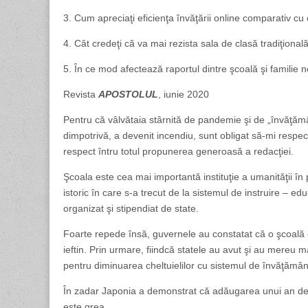
3. Cum apreciaţi eficienţa învăţării online comparativ cu c
4. Cât credeţi că va mai rezista sala de clasă tradiţională 
5. În ce mod afectează raportul dintre şcoală şi familie no
Revista
APOSTOLUL
, iunie 2020
Pentru că vâlvătaia stârnită de pandemie şi de „învăţăm
dimpotrivă, a devenit incendiu, sunt obligat să-mi respec
respect întru totul propunerea generoasă a redacţiei.
Şcoala este cea mai importantă instituţie a umanităţii în 
istoric în care s-a trecut de la sistemul de instruire – e
organizat şi stipendiat de state.
Foarte repede însă, guvernele au constatat că o şcoală de
ieftin. Prin urmare, fiindcă statele au avut şi au mereu mar
pentru diminuarea cheltuielilor cu sistemul de învăţământ, 
În zadar Japonia a demonstrat că adăugarea unui an de
este grea.