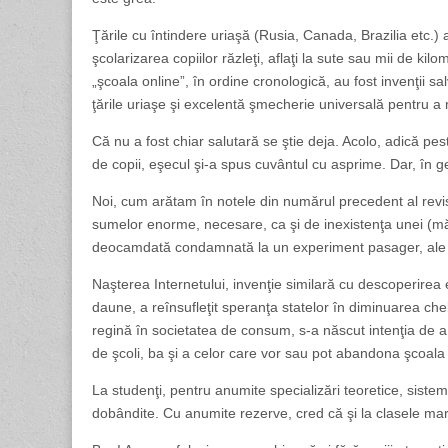
Ţările cu întindere uriaşă (Rusia, Canada, Brazilia etc.
şcolarizarea copiilor răzleţi, aflaţi la sute sau mii de kil
„şcoala online”, în ordine cronologică, au fost invenţii s
ţările uriaşe şi excelentă şmecherie universală pentru a 
Că nu a fost chiar salutară se ştie deja. Acolo, adică peste
de copii, eşecul şi-a spus cuvântul cu asprime. Dar, în
Noi, cum arătam în notele din numărul precedent al revi
sumelor enorme, necesare, ca şi de inexistenţa unei (măca
deocamdată condamnată la un experiment pasager, ale că
Naşterea Internetului, invenţie similară cu descoperirea
daune, a reînsufleţit speranţa statelor în diminuarea che
regină în societatea de consum, s-a născut intenţia de a f
de şcoli, ba şi a celor care vor sau pot abandona şcoala 
La studenţi, pentru anumite specializări teoretice, sistem
dobândite. Cu anumite rezerve, cred că şi la clasele mari d