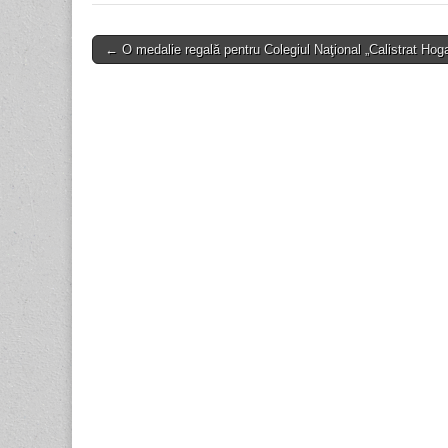
Post
← O medalie regală pentru Colegiul Naţional „Calistrat Hog
navigation