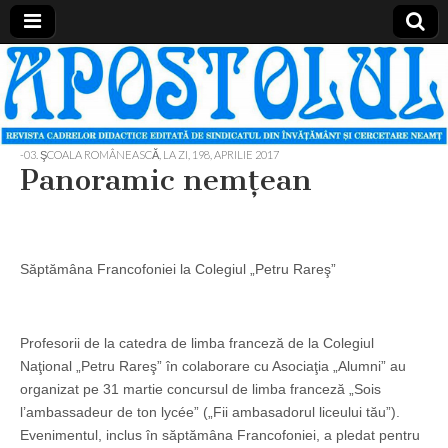
Apostolul
Revista
cadrelor
didactice
din
judetul
-03. ŞCOALA ROMÂNEASCĂ, LA ZI
,
198, APRILIE 2017
Neamt
Panoramic nemţean
Săptămâna Francofoniei la Colegiul „Petru Rareş”
Profesorii de la catedra de limba franceză de la Colegiul
Naţional „Petru Rareş” în colaborare cu Asociaţia „Alumni” au
organizat pe 31 martie concursul de limba franceză „Sois
l’ambassadeur de ton lycée” („Fii ambasadorul liceului tău”).
Evenimentul, inclus în săptămâna Francofoniei, a pledat pentru