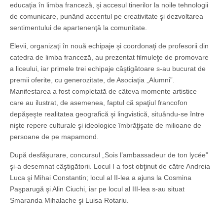
educaţia în limba franceză, şi accesul tinerilor la noile tehnologii
de comunicare, punând accentul pe creativitate şi dezvoltarea
sentimentului de apartenenţă la comunitate.
Elevii, organizaţi în nouă echipaje şi coordonaţi de profesorii din
catedra de limba franceză, au prezentat filmuleţe de promovare
a liceului, iar primele trei echipaje câştigătoare s-au bucurat de
premii oferite, cu generozitate, de Asociaţia „Alumni”.
Manifestarea a fost completată de câteva momente artistice
care au ilustrat, de asemenea, faptul că spaţiul francofon
depăşeşte realitatea geografică şi lingvistică, situându-se între
nişte repere culturale şi ideologice îmbrăţişate de milioane de
persoane de pe mapamond.
După desfăşurare, concursul „Sois l’ambassadeur de ton lycée”
şi-a desemnat câştigătorii. Locul I a fost obţinut de către Andreia
Luca şi Mihai Constantin; locul al II-lea a ajuns la Cosmina
Paşparugă şi Alin Ciuchi, iar pe locul al III-lea s-au situat
Smaranda Mihalache şi Luisa Rotariu.