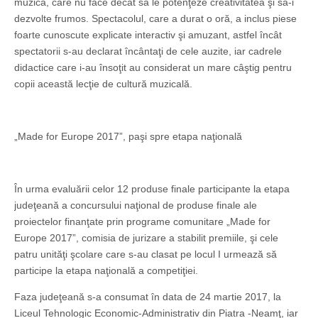
muzică, care nu face decât să le potenţeze creativitatea şi să-i
dezvolte frumos. Spectacolul, care a durat o oră, a inclus piese
foarte cunoscute explicate interactiv şi amuzant, astfel încât
spectatorii s-au declarat încântaţi de cele auzite, iar cadrele
didactice care i-au însoţit au considerat un mare câştig pentru
copii această lecţie de cultură muzicală.
„Made for Europe 2017”, paşi spre etapa naţională
În urma evaluării celor 12 produse finale participante la etapa
judeţeană a concursului naţional de produse finale ale
proiectelor finanţate prin programe comunitare „Made for
Europe 2017”, comisia de jurizare a stabilit premiile, şi cele
patru unităţi şcolare care s-au clasat pe locul I urmează să
participe la etapa naţională a competiţiei.
Faza judeţeană s-a consumat în data de 24 martie 2017, la
Liceul Tehnologic Economic-Administrativ din Piatra -Neamţ, iar