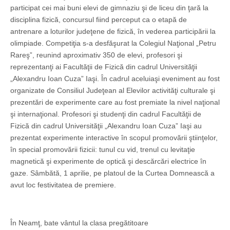
participat cei mai buni elevi de gimnaziu şi de liceu din ţară la
disciplina fizică, concursul fiind perceput ca o etapă de
antrenare a loturilor judeţene de fizică, în vederea participării la
olimpiade. Competiţia s-a desfăşurat la Colegiul Naţional „Petru
Rareş”, reunind aproximativ 350 de elevi, profesori şi
reprezentanţi ai Facultăţii de Fizică din cadrul Universităţii
„Alexandru Ioan Cuza” Iaşi. În cadrul aceluiaşi eveniment au fost
organizate de Consiliul Judeţean al Elevilor activităţi culturale şi
prezentări de experimente care au fost premiate la nivel naţional
şi internaţional. Profesori şi studenţi din cadrul Facultăţii de
Fizică din cadrul Universităţii „Alexandru Ioan Cuza” Iaşi au
prezentat experimente interactive în scopul promovării ştiinţelor,
în special promovării fizicii: tunul cu vid, trenul cu levitaţie
magnetică şi experimente de optică şi descărcări electrice în
gaze. Sâmbătă, 1 aprilie, pe platoul de la Curtea Domnească a
avut loc festivitatea de premiere.
În Neamţ, bate vântul la clasa pregătitoare