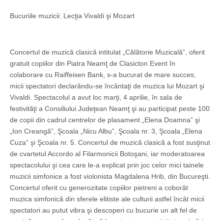
Bucuriile muzicii: Lecţia Vivaldi şi Mozart
Concertul de muzică clasică intitulat „Călătorie Muzicală”, oferit
gratuit copiilor din Piatra Neamţ de Clasicton Event în
colaborare cu Raiffeisen Bank, s-a bucurat de mare succes,
micii spectatori declarându-se încântaţi de muzica lui Mozart şi
Vivaldi. Spectacolul a avut loc marţi, 4 aprilie, în sala de
festivităţi a Consiliului Judeţean Neamţ şi au participat peste 100
de copii din cadrul centrelor de plasament „Elena Doamna” şi
„Ion Creangă”, Şcoala „Nicu Albu”, Şcoala nr. 3, Şcoala „Elena
Cuza” şi Şcoala nr. 5. Concertul de muzică clasică a fost susţinut
de cvartetul Accordo al Filarmonicii Botoşani, iar moderatoarea
spectacolului şi cea care le-a explicat prin joc celor mici tainele
muzicii simfonice a fost violonista Magdalena Hrib, din Bucureşti.
Concertul oferit cu generozitate copiilor pietreni a coborât
muzica simfonică din sferele elitiste ale culturii astfel încât micii
spectatori au putut vibra şi descoperi cu bucurie un alt fel de