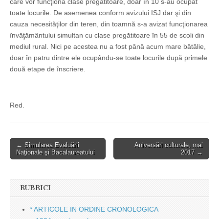
care vor funcţiona clase pregătitoare, doar în 10 s-au ocupat
toate locurile. De asemenea conform avizului ISJ dar şi din
cauza necesităţilor din teren, din toamnă s-a avizat funcţionarea
învăţământului simultan cu clase pregătitoare în 55 de scoli din
mediul rural. Nici pe acestea nu a fost până acum mare bătălie,
doar în patru dintre ele ocupându-se toate locurile după primele
două etape de înscriere.
Red.
Post
← Simularea Evaluării
Aniversări culturale, mai
Naţionale şi Bacalaureatului
2017 →
navigation
RUBRICI
* ARTICOLE IN ORDINE CRONOLOGICA