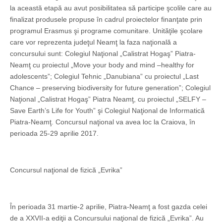
la această etapă au avut posibilitatea să participe şcolile care au
finalizat produsele propuse în cadrul proiectelor finanţate prin
programul Erasmus şi programe comunitare. Unităţile şcolare
care vor reprezenta judeţul Neamţ la faza naţională a
concursului sunt: Colegiul Naţional „Calistrat Hogaş” Piatra-
Neamţ cu proiectul „Move your body and mind –healthy for
adolescents”; Colegiul Tehnic „Danubiana” cu proiectul „Last
Chance – preserving biodiversity for future generation”; Colegiul
Naţional „Calistrat Hogaş” Piatra Neamţ, cu proiectul „SELFY –
Save Earth’s Life for Youth” şi Colegiul Naţional de Informatică
Piatra-Neamţ. Concursul naţional va avea loc la Craiova, în
perioada 25-29 aprilie 2017.
Concursul naţional de fizică „Evrika”
În perioada 31 martie-2 aprilie, Piatra-Neamţ a fost gazda celei
de a XXVII-a ediţii a Concursului naţional de fizică „Evrika”. Au