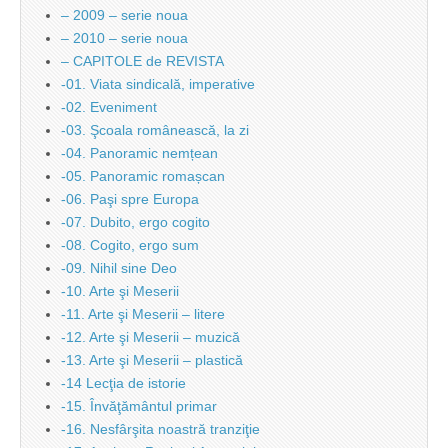
– 2009 – serie noua
– 2010 – serie noua
– CAPITOLE de REVISTA
-01. Viata sindicală, imperative
-02. Eveniment
-03. Şcoala românească, la zi
-04. Panoramic nemțean
-05. Panoramic romașcan
-06. Paşi spre Europa
-07. Dubito, ergo cogito
-08. Cogito, ergo sum
-09. Nihil sine Deo
-10. Arte şi Meserii
-11. Arte şi Meserii – litere
-12. Arte şi Meserii – muzică
-13. Arte şi Meserii – plastică
-14 Lecţia de istorie
-15. Învăţământul primar
-16. Nesfârşita noastră tranziţie