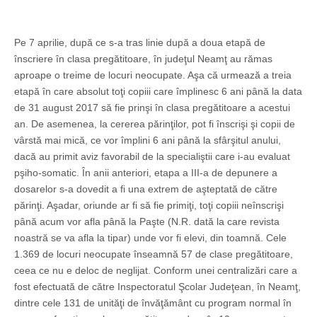
Pe 7 aprilie, după ce s-a tras linie după a doua etapă de
înscriere în clasa pregătitoare, în judeţul Neamţ au rămas
aproape o treime de locuri neocupate. Aşa că urmează a treia
etapă în care absolut toţi copiii care împlinesc 6 ani până la data
de 31 august 2017 să fie prinşi în clasa pregătitoare a acestui
an. De asemenea, la cererea părinţilor, pot fi înscrişi şi copii de
vârstă mai mică, ce vor împlini 6 ani până la sfârşitul anului,
dacă au primit aviz favorabil de la specialiştii care i-au evaluat
pşiho-somatic. În anii anteriori, etapa a III-a de depunere a
dosarelor s-a dovedit a fi una extrem de aşteptată de către
părinţi. Aşadar, oriunde ar fi să fie primiţi, toţi copiii neînscrişi
până acum vor afla până la Paşte (N.R. dată la care revista
noastră se va afla la tipar) unde vor fi elevi, din toamnă. Cele
1.369 de locuri neocupate înseamnă 57 de clase pregătitoare,
ceea ce nu e deloc de neglijat. Conform unei centralizări care a
fost efectuată de către Inspectoratul Şcolar Judeţean, în Neamţ,
dintre cele 131 de unităţi de învăţământ cu program normal în