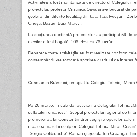
Activitatea a fost monitorizată de directorul Colegiului 
proiectului, profesor Cristinica Sava şi s-a bucurat de par
şcolare, din diferite localităţi din ţară: Iaşi, Focşani, Z
Oneşti, Buzău, Baia Mare…
La secţiunea destinată profesorilor au participat 59 de cad
elevilor a fost bogată: 106 elevi cu 76 lucrări.
Deoarece toate activităţile au fost realizate conform calend
consemnându-se totodată sporirea gradului de interes faţă 
Constantin Brâncuşi, omagiat la Colegiul Tehnic,, Miron 
Pe 28 martie, în sala de festivităţi a Colegiului Tehnic „
sufletului românesc”. Scopul proiectului regional de tiner
promovarea lui Constantin Brâncuşi şi a operelor sale în
moartea marelui sculptor. Colegiul Tehnic „Miron Costin”
„Sergiu Celibidache” Roman şi Şcoala Ion Creangă. Tineri