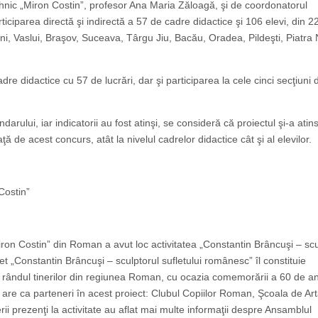
Tehnic „Miron Costin”, profesor Ana Maria Zăloagă, şi de coordonatorul
ticiparea directă şi indirectă a 57 de cadre didactice şi 106 elevi, din 22
orleni, Vaslui, Braşov, Suceava, Târgu Jiu, Bacău, Oradea, Pildeşti, Piatra
re didactice cu 57 de lucrări, dar şi participarea la cele cinci secţiuni 
arului, iar indicatorii au fost atinşi, se consideră că proiectul şi-a atin
de acest concurs, atât la nivelul cadrelor didactice cât şi al elevilor.
Costin”
Miron Costin” din Roman a avut loc activitatea „Constantin Brâncuşi – scu
et „Constantin Brâncuşi – sculptorul sufletului românesc” îl constituie
 rândul tinerilor din regiunea Roman, cu ocazia comemorării a 60 de an
 are ca parteneri în acest proiect: Clubul Copiilor Roman, Şcoala de Ar
i prezenţi la activitate au aflat mai multe informaţii despre Ansamblul