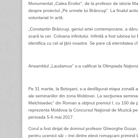
Monumental „Calea Eroilor”, de la profesor de istorie Mari
despre proiectul „Pe urmele lui Brâncuşi”. La finalul activi
voluntariat în artă.
„Constantin Brâncuşi, geniul artei contemporane, a dăru
scară la cer: Coloana infinitului. Infinită a fost iubirea 
identifica cu cel al ţării noastre. Se pare că eternitate
Ansamblul „Laudamus” s-a calificat la Olimpiada Naţion
Pe 31 martie, la Botoşani, s-a desfăşurat etapa zonală a O
ale seminariilor din zona Moldovei. La secţiunea seminar
Melchisedec” din Roman a obţinut premiul I, cu 100 de pu
reprezenta Moldova la Concursul Naţional de Muzică pentr
perioada 5-6 mai 2017.
Corul a fost dirijat de domnul profesor Gheorghe Gozar, 
pentru ucenicii săi – trei dintre elevii romaşcani primind 