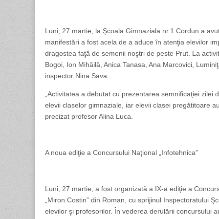
Luni, 27 martie, la Şcoala Gimnaziala nr.1 Cordun a avu
manifestări a fost acela de a aduce în atenţia elevilor impo
dragostea faţă de semenii noştri de peste Prut. La activit
Bogoi, Ion Mihăilă, Anica Tanasa, Ana Marcovici, Luminiţ
inspector Nina Sava.
„Activitatea a debutat cu prezentarea semnificaţiei zilei 
elevii claselor gimnaziale, iar elevii clasei pregătitoare au
precizat profesor Alina Luca.
A noua ediţie a Concursului Naţional „Infotehnica”
Luni, 27 martie, a fost organizată a IX-a ediţie a Concursu
„Miron Costin” din Roman, cu sprijinul Inspectoratului Ş
elevilor şi profesorilor. În vederea derulării concursului 