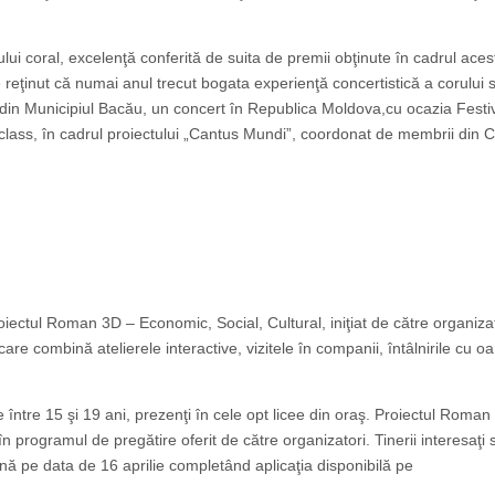
ui coral, excelenţă conferită de suita de premii obţinute în cadrul aces
e reţinut că numai anul trecut bogata experienţă concertistică a corului 
 din Municipiul Bacău, un concert în Republica Moldova,cu ocazia Festiv
erclass, în cadrul proiectului „Cantus Mundi”, coordonat de membrii din C
oiectul Roman 3D – Economic, Social, Cultural, ​iniţiat de către organiz
re combină atelierele interactive, vizitele în companii, întâlnirile cu o
între 15 şi 19 ani, prezenţi în cele opt licee din oraş. Proiectul Roman
în programul de pregătire oferit de către organizatori. Tinerii interesaţi 
ână pe data de 16 aprilie completând aplicaţia disponibilă pe