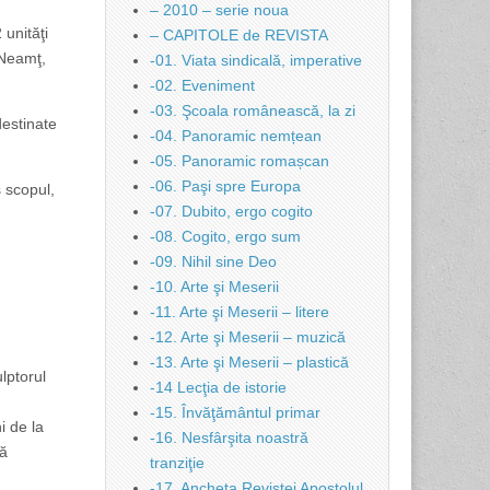
– 2010 – serie noua
 unităţi
– CAPITOLE de REVISTA
 Neamţ,
-01. Viata sindicală, imperative
-02. Eveniment
-03. Şcoala românească, la zi
destinate
-04. Panoramic nemțean
-05. Panoramic romașcan
-06. Paşi spre Europa
s scopul,
-07. Dubito, ergo cogito
-08. Cogito, ergo sum
-09. Nihil sine Deo
-10. Arte şi Meserii
-11. Arte şi Meserii – litere
-12. Arte şi Meserii – muzică
-13. Arte şi Meserii – plastică
lptorul
-14 Lecţia de istorie
-15. Învăţământul primar
i de la
-16. Nesfârşita noastră
tă
tranziţie
-17. Ancheta Revistei Apostolul