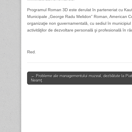
Programul Roman 3D este derulat în parteneriat cu Kaufla
Municipale „George Radu Melidon” Roman, American Cou
organizaţie non guvernamentală, cu sediul în municipiul
activităţilor de dezvoltare personală şi profesională în r
Red.
Post
← Probleme ale managementului muzeal, dezbătute la Piat
Neamţ
navigation