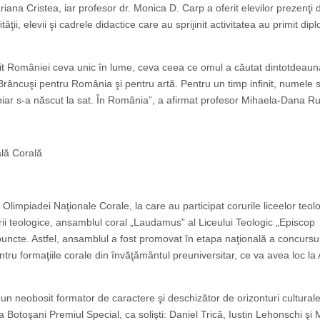
ana Cristea, iar profesor dr. Monica D. Carp a oferit elevilor prezenţi d
tăţii, elevii şi cadrele didactice care au sprijinit activitatea au primit di
it României ceva unic în lume, ceva ceea ce omul a căutat dintotdeaun
lui Brâncuşi pentru România şi pentru artă. Pentru un timp infinit, numele
a chiar s-a născut la sat. În România”, a afirmat profesor Mihaela-Dana R
ală Corală
limpiadei Naţionale Corale, la care au participat corurile liceelor teolo
ii teologice, ansamblul coral „Laudamus” al Liceului Teologic „Episcop
ncte. Astfel, ansamblul a fost promovat în etapa naţională a concursul
u formaţiile corale din învăţământul preuniversitar, ce va avea loc la 
un neobosit formator de caractere şi deschizător de orizonturi culturale
la Botoşani Premiul Special, ca solişti: Daniel Trică, Iustin Lehonschi şi