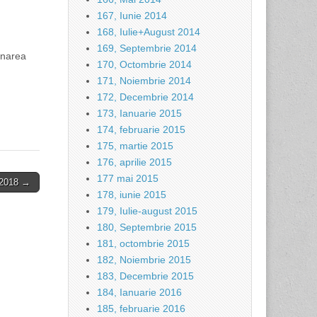
167, Iunie 2014
168, Iulie+August 2014
169, Septembrie 2014
onarea
170, Octombrie 2014
171, Noiembrie 2014
172, Decembrie 2014
173, Ianuarie 2015
174, februarie 2015
175, martie 2015
176, aprilie 2015
177 mai 2015
7-2018 →
178, iunie 2015
179, Iulie-august 2015
180, Septembrie 2015
181, octombrie 2015
182, Noiembrie 2015
183, Decembrie 2015
184, Ianuarie 2016
185, februarie 2016