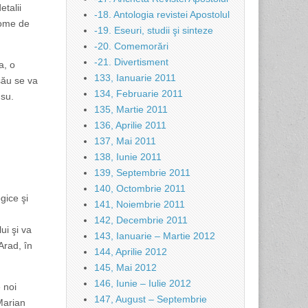
etalii
-18. Antologia revistei Apostolul
plome de
-19. Eseuri, studii şi sinteze
-20. Comemorări
-21. Divertisment
a, o
133, Ianuarie 2011
 său se va
134, Februarie 2011
usu.
135, Martie 2011
136, Aprilie 2011
137, Mai 2011
138, Iunie 2011
139, Septembrie 2011
140, Octombrie 2011
gice şi
141, Noiembrie 2011
142, Decembrie 2011
ui şi va
143, Ianuarie – Martie 2012
Arad, în
144, Aprilie 2012
145, Mai 2012
146, Iunie – Iulie 2012
 noi
147, August – Septembrie
 Marian