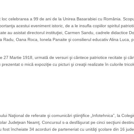
t loc celebrarea a 99 de ani de la Unirea Basarabiei cu România. Scopu
rtanţa acestui eveniment istoric, de a le insufla copiilor spiritul patrioti
ate au asistat directorul instituţiei, Carmen Sandu, cadrele didactice Do
a Radu, Oana Roca, Ionela Panaite şi consilierul educativ Alina Luca, 
de 27 Martie 1918, urmată de versuri şi cântece patriotice recitate şi câ
 prezentat o mică expoziţie cu picturi şi creaţii realizate în culorile tricol
lui Naţional de referate şi comunicări ştiinţifice „Infotehnica”, la Colegi
colar Judeţean Neamţ. Concursul s-a desfăşurat pe cinci secţiuni destin
au fost încheiate 34 acorduri de parteneriat cu unităţi şcolare din 16 jude