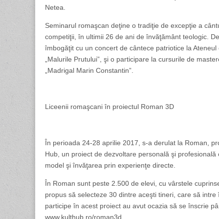
Netea.
Seminarul romaşcan deţine o tradiţie de excepţie a cântul
competiţii, în ultimii 26 de ani de învăţământ teologic. D
îmbogăţit cu un concert de cântece patriotice la Ateneul
„Malurile Prutului”, şi o participare la cursurile de mast
„Madrigal Marin Constantin”.
Liceenii romaşcani în proiectul Roman 3D
În perioada 24-28 aprilie 2017, s-a derulat la Roman, pr
Hub, un proiect de dezvoltare personală şi profesională ca
model şi învăţarea prin experienţe directe.
În Roman sunt peste 2.500 de elevi, cu vârstele cuprinse 
propus să selecteze 30 dintre aceşti tineri, care să intre 
participe în acest proiect au avut ocazia să se înscrie p
www.kulthub.ro/roman3d.