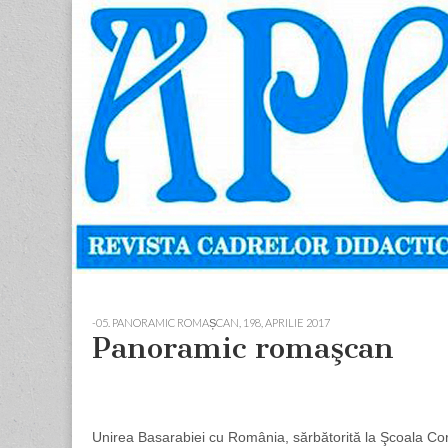
Apostolul
Revista
cadrelor
didactice
din
judetul
Neamt
Skip
Main
to
menu
-05. PANORAMIC ROMAȘCAN
,
198, APRILIE 2017
content
Panoramic romaşcan
Unirea Basarabiei cu România, sărbătorită la Şcoala Co