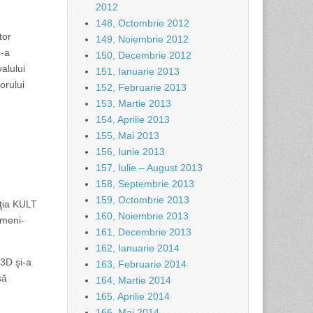
2012
148, Octombrie 2012
tor
149, Noiembrie 2012
s-a
150, Decembrie 2012
alului
151, Ianuarie 2013
orului
152, Februarie 2013
153, Martie 2013
154, Aprilie 2013
155, Mai 2013
156, Iunie 2013
157, Iulie – August 2013
158, Septembrie 2013
159, Octombrie 2013
aţia KULT
160, Noiembrie 2013
ameni-
161, Decembrie 2013
162, Ianuarie 2014
 3D şi-a
163, Februarie 2014
să
164, Martie 2014
165, Aprilie 2014
166, Mai 2014