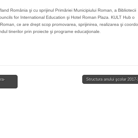
nd România şi cu sprijinul Primăriei Municipiului Roman, a Bibliotecii
ncils for International Education şi Hotel Roman Plaza. KULT Hub o
 Roman, ce are drept scop promovarea, sprijinirea, realizarea şi coord
ândul tinerilor prin proiecte şi programe educaţionale.
ra-
Structura anului şcolar 201