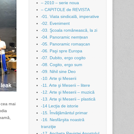
– 2010 – serie noua
– CAPITOLE de REVISTA
-01. Viata sindicală, imperative
-02. Eveniment
-03. Şcoala românească, la zi
-04. Panoramic nemțean
-05. Panoramic romașcan
-06. Paşi spre Europa
-07. Dubito, ergo cogito
-08. Cogito, ergo sum
-09. Nihil sine Deo
-10. Arte şi Meserii
-11. Arte şi Meserii – litere
-12. Arte şi Meserii – muzică
-13. Arte şi Meserii – plastică
i cea mai
-14 Lecţia de istorie
odia
-15. Învăţământul primar
teamă,
-16. Nesfârşita noastră
tranziţie
-17. Ancheta Revistei Apostolul