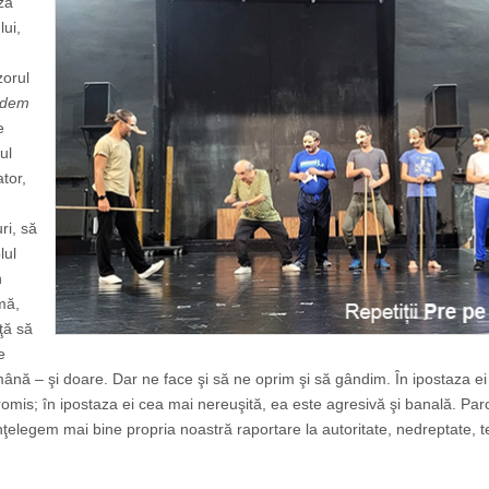
ză
lui,
zorul
âdem
e
ul
ator,
ri, să
lul
n
mă,
ţă să
e
 mână – şi doare. Dar ne face şi să ne oprim şi să gândim. În ipostaza e
mis; în ipostaza ei cea mai nereuşită, ea este agresivă şi banală. Par
nţelegem mai bine propria noastră raportare la autoritate, nedreptate, 