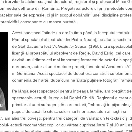
n trei zile de atelier susţinut de actorul, regizorul şi profesorul Mihai G
 commedia dell’ arte din România. Pregătirea actorului prin metodele c
acelor sale de expresie, ci şi în scopul dobândirii unei discipline profes
 expresivităţii consonante cu masca purtată.
Acest spectacol întinde un arc în timp până la începutul teatrului
Primul spectacol al teatrului din Piatra-Neamţ, pe atunci secţie a
de Stat Bacău, a fost
Vicleniile lui Scapin
(1958). Era spectacolu
licenţă al proaspătului absolvent de Regie, David Esrig, cel care
devină unul dintre cei mai importanţi formatori de actori din spaţi
european, autor al unei metode proprii, fondatorul Academiei 
în Germania. Acest spectacol de debut era construit cu element
commedia dell’ arte, după cum ne arată puţinele fotografii răma
Pe lângă acest spectacol pentru întreaga familie, am pregătit tre
spectacole-lectură, în regia lui Daniel Chirilă. Regizorul a creat 
primitor al unei sufragerii, în care actorii, îmbracaţi în pijamale şi
papuci de casă, le citesc celor mai tineri spectatori ai noştri şi
 am ales trei poveşti, pentru trei categorii de vârstă: un text clasic şi 
ul-lectură recomandat copiilor cu vârs­te cuprinse între 7 şi 10 ani, e
unoscute şi îndrăgite texte din literatura pentru copii românească. Căl