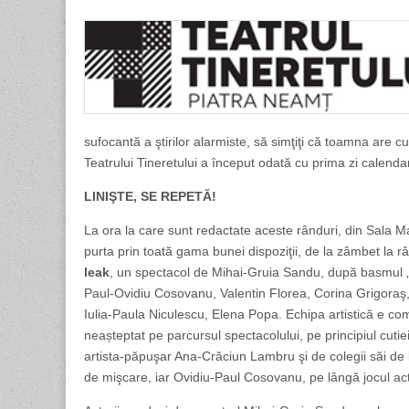
sufocantă a ştirilor alarmiste, să simţiţi că toamna are 
Teatrului Tineretului a început odată cu prima zi calenda
LINIŞTE, SE REPETĂ!
La ora la care sunt redactate aceste rânduri, din Sala Mar
purta prin toată gama bunei dispoziţii, de la zâmbet la râs
leak
, un spectacol de Mihai-Gruia Sandu, după basmul „
Paul-Ovidiu Cosovanu, Valentin Florea, Corina Grigoraş,
Iulia-Paula Niculescu, Elena Popa. Echipa artistică e c
neașteptat pe parcursul spectacolului, pe principiul cutie
artista-păpuşar Ana-Crăciun Lambru şi de colegii săi d
de mişcare, iar Ovidiu-Paul Cosovanu, pe lângă jocul ac