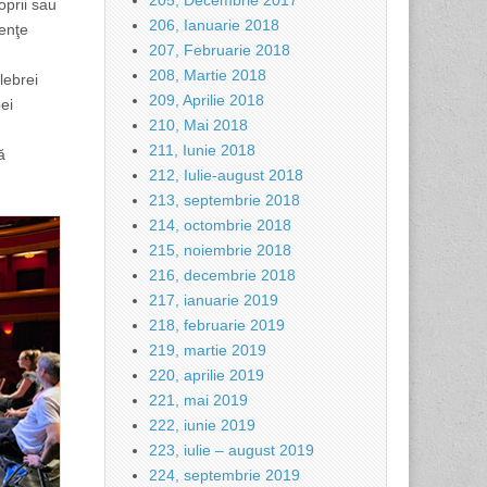
205, Decembrie 2017
oprii sau
206, Ianuarie 2018
renţe
207, Februarie 2018
208, Martie 2018
lebrei
209, Aprilie 2018
ei
210, Mai 2018
211, Iunie 2018
ă
212, Iulie-august 2018
213, septembrie 2018
214, octombrie 2018
215, noiembrie 2018
216, decembrie 2018
217, ianuarie 2019
218, februarie 2019
219, martie 2019
220, aprilie 2019
221, mai 2019
222, iunie 2019
223, iulie – august 2019
224, septembrie 2019