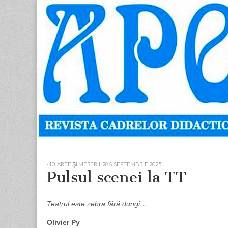
Apostolul
Revista
cadrelor
didactice
din
judetul
Neamt
Skip
Main
to
menu
-10. ARTE ŞI MESERII
,
286, SEPTEMBRIE 2025
content
Pulsul scenei la TT
Teatrul este zebra fără dungi…
Olivier Py