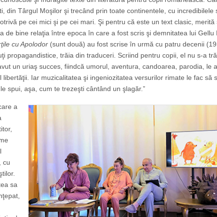
i, din Târgul Moşilor şi trecând prin toate continentele, cu incredibilele 
trivă pe cei mici şi pe cei mari. Şi pentru că este un text clasic, merită
a de bine relaţia între epoca în care a fost scris şi demnitatea lui Gell
ţile cu Apolodor
(sunt două) au fost scrise în urmă cu patru decenii (19
i propagandistice, trăia din traduceri. Scriind pentru copii, el nu s-a tr
a avut un uriaş succes, fiindcă umorul, aventura, candoarea, parodia, le
libertăţii. Iar muzicalitatea şi ingeniozitatea versurilor rimate le fac să 
 le spui, aşa, cum te trezeşti cântând un şlagăr.”
care a
a
itor,
eme
l
, cu
tilor.
rtea sa
nţepat,