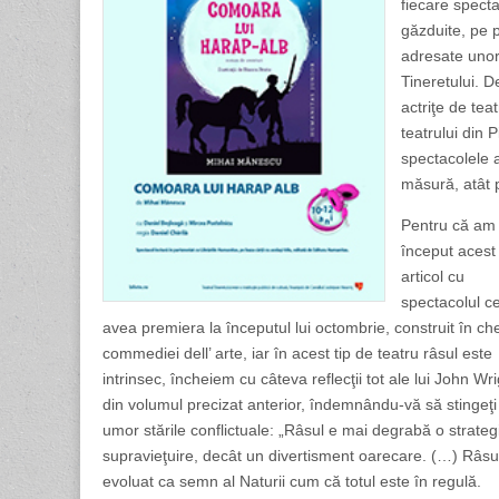
fiecare spect
găzduite, pe 
adresate unor 
Tineretului. 
actriţe de te
teatrului din 
spectacolele 
măsură, atât 
Pentru că am
început acest
articol cu
spectacolul c
avea premiera la începutul lui octombrie, construit în ch
commediei dell’ arte, iar în acest tip de teatru râsul este
intrinsec, încheiem cu câteva reflecţii tot ale lui John Wri
din volumul precizat anterior, îndemnându-vă să stingeţi
umor stările conflictuale: „Râsul e mai degrabă o strateg
supravieţuire, decât un divertisment oarecare. (…) Râsu
evoluat ca semn al Naturii cum că totul este în regulă.