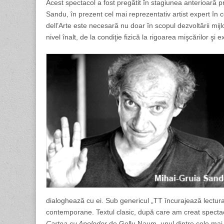
Acest spectacol a fost pregătit în stagiunea anterioară pri
Sandu, în prezent cel mai reprezentativ artist expert în
dell’Arte este necesară nu doar în scopul dezvoltării mijlo
nivel înalt, de la condiţie fizică la rigoarea mişcărilor şi
dialoghează cu ei. Sub genericul „TT încurajează lectura”,
contemporane. Textul clasic, după care am creat spectacol
Cartea cu Apolodor
de Gellu Naum, unul dintre cele mai c