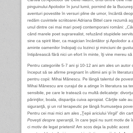
pinguinului Apolodor în jurul lumii, pornind de la Bucureşt
aventuri povestite în versuri pline de umor, încântă deopo
redăm cuvintele scriitoarei Adriana Bittel care rezumă aş
unul dintre cei mai mari poeţi contemporani români: „
Căr
când marele poet suprarealist, refuzând stupidele servituţ
sine ca spirit liber, ca magician încântător şi Apolodor 
aminte oamenilor îndopaţi cu lozinci şi minciuni de gustul 
întipărească fără nici un efort în minte, îţi vine mereu să
Pentru categoriile 5-7 ani şi 10-12 ani am ales un autor 
început să se afirme pregnant în ultimii ani şi în literatur
pentru copii: Mihai Mănescu. Pe lângă talentul de povest
Mihai Mănescu are curajul de a atinge în literatura sa t
sensibile, pe care le tratează cu multă delicateţe: divorţu
părinţilor, boala, dispariţia cuiva apropiat. Cărţile sale au
siguranţă, şi un rol terapeutic pe lângă frumuseţea poveş
Pentru cei mai mici am ales „Ţepii ariciului Virgil” din ca
Poveşti despre speranţă
, în care ţepii nu sunt motiv de î
ci motiv de legat prietenii! Am scos deja la public acest