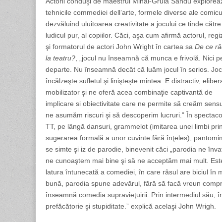
Actorii conduşi de maestrul Mihai-Gruia Sandu explorea
tehnicile commediei dell’arte, formele diverse ale comicu
dezvăluind uluitoarea creativitate a jocului ce tinde către
ludicul pur, al copiilor. Căci, aşa cum afirmă actorul, regi
şi formatorul de actori John Wright în cartea sa
De ce r
la teatru?
, „jocul nu înseamnă că munca e frivolă. Nici p
departe. Nu înseamnă decât că luăm jocul în serios. Joc
încălzeşte sufletul şi linişteşte mintea. E distractiv, eliber
mobilizator şi ne oferă acea combinaţie captivantă de
implicare si obiectivitate care ne permite să creăm sensu
ne asumăm riscuri şi să descoperim lucruri.” În spectaco
TT, pe lângă dansuri, grammelot (imitarea unei limbi pri
sugerarea formală a unor cuvinte fără înţeles), pantomi
se simte şi iz de parodie, binevenit căci „parodia ne înva
ne cunoaştem mai bine şi să ne acceptăm mai mult. Est
latura întunecată a comediei, în care râsul are biciul în
bună, parodia spune adevărul, fără să facă vreun compro
înseamnă comedia supravieţuirii. Prin intermediul său, î
prefăcătorie şi stupiditate.” explică acelaşi John Wrigh.