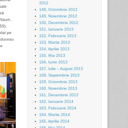
2012
sale
148, Octombrie 2012
 să
149, Noiembrie 2012
u Naum,
150, Decembrie 2012
59),
151, Ianuarie 2013
ădat pe
152, Februarie 2013
 aduceau
153, Martie 2013
se
154, Aprilie 2013
155, Mai 2013
156, Iunie 2013
157, Iulie – August 2013
158, Septembrie 2013
159, Octombrie 2013
160, Noiembrie 2013
161, Decembrie 2013
162, Ianuarie 2014
163, Februarie 2014
164, Martie 2014
165, Aprilie 2014
166, Mai 2014