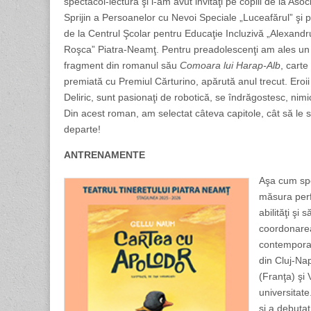
spectacol-lectură şi i-am avut invitaţi pe copiii de la Asoc
Sprijin a Persoanelor cu Nevoi Speciale „Luceafărul” şi p
de la Centrul Şcolar pentru Educaţie Incluzivă „Alexandr
Roşca” Piatra-Neamţ. Pentru preadolescenţi am ales un
fragment din romanul său
Comoara lui Harap-Alb
, carte
premiată cu Premiul Cărturino, apărută anul trecut. Eroi
Deliric, sunt pasionaţi de robotică, se îndrăgostesc, ni
Din acest roman, am selectat câteva capitole, cât să le st
departe!
ANTRENAMENTE
Aşa cum spo
măsura perfo
abilităţi şi
coordonarea
contemporan
din Cluj-Na
(Franţa) şi 
universitate
şi a debuta