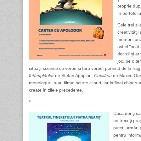
proprie după
în portofoli
Cele trei zi
creativităţii
membrii une
astfel încât
decizii şi a
joc, pe o te
situaţii scenice cu vorbe şi fără vorbe, pornind de la f
întâmplărilor
de Ştefan Agopian,
Copilăria
de Maxim Gorki
monologuri, s-au filmat scurte clipuri, iar la final chiar s-
create în zilele precedente.
*
Dacă doriţi să
ne treceţi pr
puteţi urmări 
pentru inform