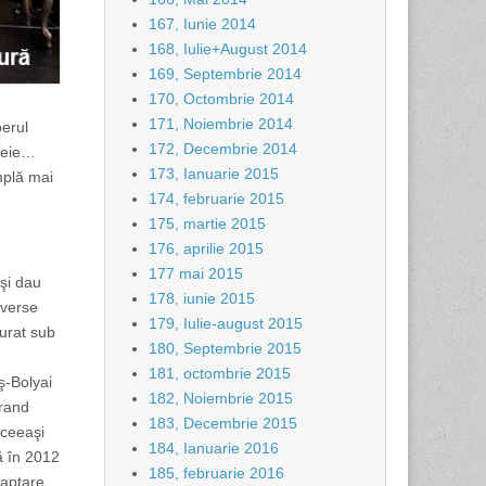
167, Iunie 2014
168, Iulie+August 2014
169, Septembrie 2014
170, Octombrie 2014
171, Noiembrie 2014
perul
172, Decembrie 2014
cheie…
173, Ianuarie 2015
mplă mai
174, februarie 2015
175, martie 2015
176, aprilie 2015
177 mai 2015
şi dau
178, iunie 2015
iverse
179, Iulie-august 2015
şurat sub
180, Septembrie 2015
181, octombrie 2015
ş-Bolyai
182, Noiembrie 2015
rrand
183, Decembrie 2015
aceeaşi
184, Ianuarie 2016
nă în 2012
185, februarie 2016
daptare