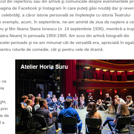
acol din repertoriu sau din arhivă şi comunicate despre evenimentele pr
pagina de Facebook şi Instagram în care puteţi găsi noutăţi dar şi reve
celebrităţi, a căror istorie personală se împleteşte cu istoria Teatrului
De exemplu, acum, în septembrie, ne-am amintit de ziua de naştere a ce
atru şi film Ileana Stana Ionescu (n. 14 septembrie 1936), membră a trup
Piatra-Neamţ în perioada 1959-1965. Am scos din arhivă fotografii din
acelei perioade şi ne-am minunat cât de versatilă era, apreciată în egal
pentru rolurile de comedie, cât şi pentru cele de dramă.
e va
eia
ght,
 prin
ie de
l a