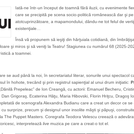
Iată-ne într-un început de toamnă fără iluzii, cu evenimente fier
care se precipită pe scena socio-politică românească dar şi pe
atotcuprinzătoare, a mapamondului, dându-ne tot felul de vertij
existenţiale…
Însă vă propunem să ieşiţi din hărţuiala cotidiană, din îmbrăţiş
culoare şi miros şi să veniţi la Teatru! Stagiunea cu numărul 68 (2025-20
ristică a toamnei.
e se aud până la noi, în secretariatul literar, sonurile unui spectacol c
ul în hohote, trecând şi prin registrul sapienţial al unui drum iniţiatic:
P
Dănilă Prepeleac” de Ion Creangă, cu actorii: Emanuel Becheru, Cristin
 Dan Grigoraş, Ecaterina Hâţu, Maria Hibovski, Florin Hriţcu, Dragoş I
ompletată de scenografa Alexandra Budianu care a creat un decor ce se
i cu surprize, precum şi designul unor insolite măşti şi păpuşi, construit
e la The Puppet Masters. Coregrafa Teodora Velescu creează o adevăra
toricesc, interpretează
live
muzica pe care a creat-o tot el.