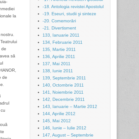
ruia-
-18. Antologia revistei Apostolul
ommediei
-19. Eseuri, studii şi sinteze
ionale la
-20. Comemorări
-21. Divertisment
 nostru.
133, Ianuarie 2011
 Teatrului
134, Februarie 2011
l de
135, Martie 2011
 avea să
136, Aprilie 2011
ul
137, Mai 2011
ATHANOR,
138, Iunie 2011
e de
139, Septembrie 2011
se.
140, Octombrie 2011
141, Noiembrie 2011
i
142, Decembrie 2011
cadrul
143, Ianuarie – Martie 2012
 cu
144, Aprilie 2012
145, Mai 2012
două
146, Iunie – Iulie 2012
ste
147, August – Septembrie
ătoria