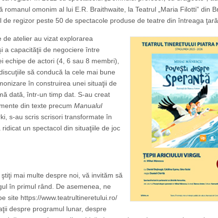
 romanul omonim al lui E.R. Braithwaite, la Teatrul „Maria Filotti” din Br
ul de regizor peste 50 de spectacole produse de teatre din întreaga ţară
le de atelier au vizat explorarea
 şi a capacităţii de negociere între
i echipe de actori (4, 6 sau 8 membri),
 discuţiile să conducă la cele mai bune
rmonizare în construirea unei situaţii de
mă dată, într-un timp dat. S-au creat
ragmente din texte precum
Manualul
, s-au scris scrisori transformate în
a ridicat un spectacol din situaţiile de joc
 ştiţi mai multe despre noi, vă invităm să
agul în primul rând. De asemenea, ne
pe site https://www.teatrultineretului.ro/
aţii despre programul lunar, despre