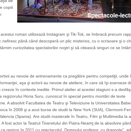
iaţia de
e copiii
u
i acestui roman utilizează Instagram şi Tik-Tok, se îmbracă precum rap
mic nefiresc până când descoperă un plic misterios, cu o scrisoare şi o 
ârnim curiozitatea spectatorilor noştri şi să citească singuri ce se întâ
rtivii au nevoie de antrenamente ca pregătire pentru competiţii, unde î
rmanţei, aşa şi actorii au nevoie de ateliere, în care să îşi exerseze d
 să creeze în contexte inedite. Primul atelier al acestei stagiuni s-a desfă
 regizorului Horia Suru, cunoscut în special pentru montări de texte
e. A absolvit Facultatea de Teatru şi Televiziune la Universitatea Babe
poca în 2008 şi a avut burse de studii la New York (SUA), Clermont-Fe
Valencia (Spania). Are studii masterale în Teatru, Film şi Multimedia la 
. A fost actor la Teatrul Tineretului din Piatra-Neamţ de la absolvire pâ
t ca regizor în 2011 cu spectacolul „Domnului profesor, cu dragoste”, a