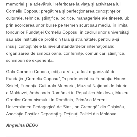
memoriei şi a adevărului referitoare la viaţa şi activitatea lui
Corneliu Coposu; pregătirea şi perfecţionarea cunoştinţelor
culturale, tehnice, ştiinţifice, politice, manageriale ale tineretului;
prin acordarea unor burse pe termen scurt sau mediu, în limita
fondurilor Fundaţiei Corneliu Coposu, în cadrul unor universităţi
sau alte instituţii de profil din ţară şi străinătate, pentru a-şi
însuşi cunoştinţele la nivelul standardelor internaţionale;
organizarea de simpozioane, conferinţe, comunicări ştiinţifice,
schimburi de experienţă.
Gala Corneliu Coposu, ediţia a VI-a, a fost organizată de
Fundaţia „Corneliu Coposu”, în parteneriat cu Fundaţia Hanns
Seidel, Fundaţia Culturala Memoria, Muzeul Naţional de Istorie
a Moldovei, Ambasada României în Republica Moldova, Muzeul
Ororilor Comunismului în România, Primăria Mereni,
Universitatea Pedagogică de Stat „Ion Creangă” din Chişinău,
Asociaţia Foştilor Deportaţi şi Deţinuţi Politici din Moldova.
Angelina BEGU