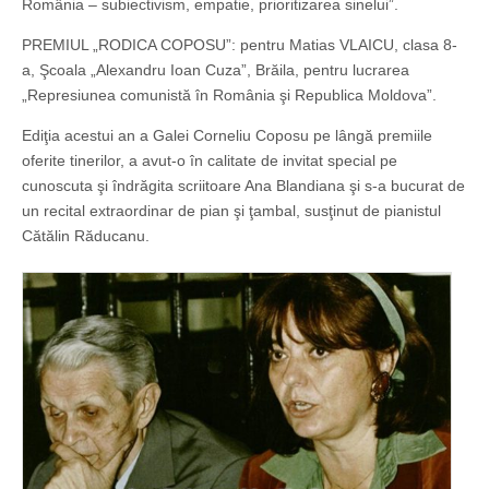
România – subiectivism, empatie, prioritizarea sinelui”.
PREMIUL „RODICA COPOSU”: pentru Matias VLAICU, clasa 8-
a, Şcoala „Alexandru Ioan Cuza”, Brăila, pentru lucrarea
„Represiunea comunistă în România şi Republica Moldova”.
Ediţia acestui an a Galei Corneliu Coposu pe lângă premiile
oferite tinerilor, a avut-o în calitate de invitat special pe
cunoscuta şi îndrăgita scriitoare Ana Blandiana şi s-a bucurat de
un recital extraordinar de pian şi ţambal, susţinut de pianistul
Cătălin Răducanu.