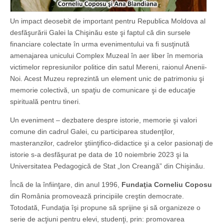
Un impact deosebit de important pentru Republica Moldova al
desfăşurării Galei la Chişinău este şi faptul că din sursele
financiare colectate în urma evenimentului va fi susţinută
amenajarea unicului Complex Muzeal în aer liber în memoria
victimelor represiunilor politice din satul Mereni, raionul Anenii-
Noi. Acest Muzeu reprezintă un element unic de patrimoniu şi
memorie colectivă, un spaţiu de comunicare şi de educaţie
spirituală pentru tineri.
Un eveniment – dezbatere despre istorie, memorie şi valori
comune din cadrul Galei, cu participarea studenţilor,
masteranzilor, cadrelor ştiinţifico-didactice şi a celor pasionaţi de
istorie s-a desfăşurat pe data de 10 noiembrie 2023 şi la
Universitatea Pedagogică de Stat „Ion Creangă” din Chişinău.
Încă de la înfiinţare, din anul 1996,
Fundaţia Corneliu Coposu
din România promovează principiile creştin democrate.
Totodată, Fundaţia îşi propune să sprijine şi să organizeze o
serie de acţiuni pentru elevi, studenţi, prin: promovarea