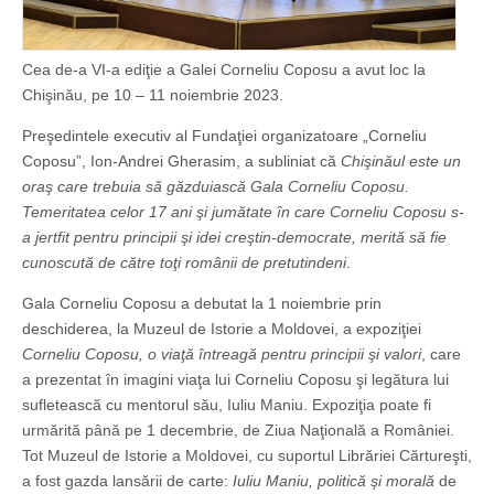
Cea de-a VI-a ediţie a Galei Corneliu Coposu a avut loc la
Chişinău, pe 10 – 11 noiembrie 2023.
Preşedintele executiv al Fundaţiei organizatoare „Corneliu
Coposu”, Ion-Andrei Gherasim, a subliniat că
Chişinăul este un
oraş care trebuia să găzduiască Gala Corneliu Coposu.
Temeritatea celor 17 ani şi jumătate în care Corneliu Coposu s-
a jertfit pentru principii şi idei creştin-democrate, merită să fie
cunoscută de către toţi românii de pretutindeni
.
Gala Corneliu Coposu a debutat la 1 noiembrie prin
deschiderea, la Muzeul de Istorie a Moldovei, a expoziţiei
Corneliu Coposu, o viaţă întreagă pentru principii şi valori
, care
a prezentat în imagini viaţa lui Corneliu Coposu şi legătura lui
sufletească cu mentorul său, Iuliu Maniu. Expoziţia poate fi
urmărită până pe 1 decembrie, de Ziua Naţională a României.
Tot Muzeul de Istorie a Moldovei, cu suportul Librăriei Cărtureşti,
a fost gazda lansării de carte:
Iuliu Maniu, politică şi morală
de