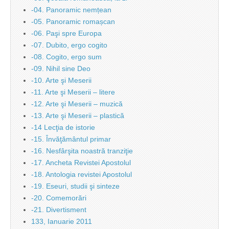
-04. Panoramic nemțean
-05. Panoramic romașcan
-06. Paşi spre Europa
-07. Dubito, ergo cogito
-08. Cogito, ergo sum
-09. Nihil sine Deo
-10. Arte şi Meserii
-11. Arte şi Meserii – litere
-12. Arte şi Meserii – muzică
-13. Arte şi Meserii – plastică
-14 Lecţia de istorie
-15. Învăţământul primar
-16. Nesfârşita noastră tranziţie
-17. Ancheta Revistei Apostolul
-18. Antologia revistei Apostolul
-19. Eseuri, studii şi sinteze
-20. Comemorări
-21. Divertisment
133, Ianuarie 2011