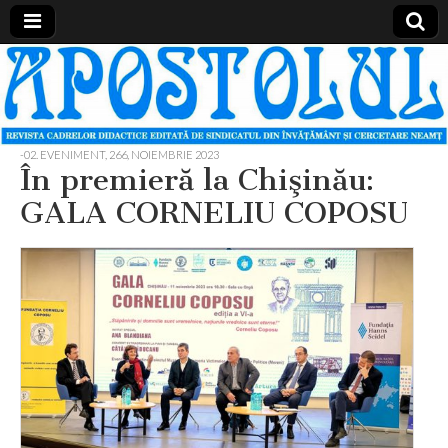
Apostolul
Revista
cadrelor
didactice
din
judetul
-02. EVENIMENT
,
266, NOIEMBRIE 2023
Neamt
În premieră la Chişinău:
GALA CORNELIU COPOSU