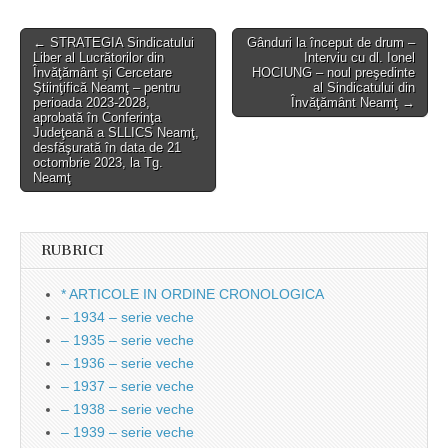
Post
← STRATEGIA Sindicatului
Gânduri la început de drum –
Liber al Lucrătorilor din
Interviu cu dl. Ionel
navigation
Învăţământ şi Cercetare
HOCIUNG – noul preşedinte
Ştiinţifică Neamţ – pentru
al Sindicatului din
perioada 2023-2028,
Învăţământ Neamţ →
aprobată în Conferinţa
Judeţeană a SLLICS Neamţ,
desfăşurată în data de 21
octombrie 2023, la Tg.
Neamţ
RUBRICI
* ARTICOLE IN ORDINE CRONOLOGICA
– 1934 – serie veche
– 1935 – serie veche
– 1936 – serie veche
– 1937 – serie veche
– 1938 – serie veche
– 1939 – serie veche