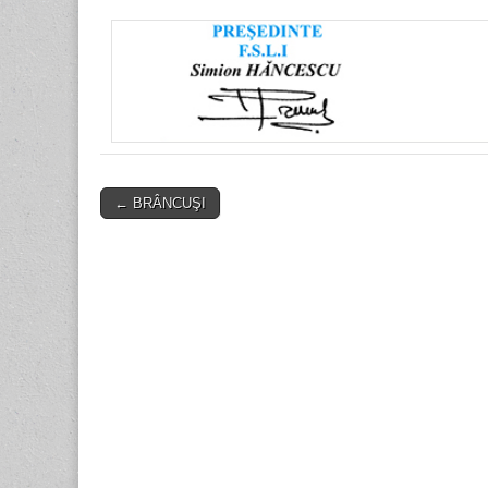
Post
← BRÂNCUŞI
navigation