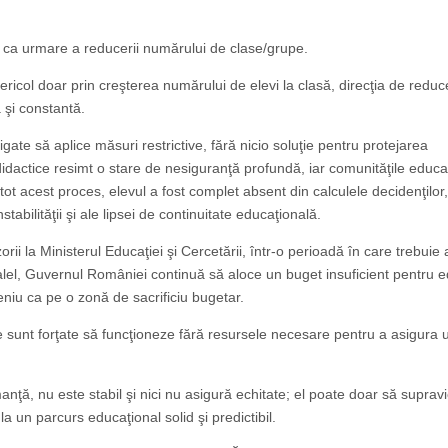
e ca urmare a reducerii numărului de clase/grupe.
pericol doar prin creşterea numărului de elevi la clasă, direcţia de reduc
ă şi constantă.
gate să aplice măsuri restrictive, fără nicio soluţie pentru protejarea
 didactice resimt o stare de nesiguranţă profundă, iar comunităţile educa
tot acest proces, elevul a fost complet absent din calculele decidenţilor,
tabilităţii şi ale lipsei de continuitate educaţională.
rii la Ministerul Educaţiei şi Cercetării, într-o perioadă în care trebuie
ralel, Guvernul României continuă să aloce un buget insuficient pentru e
eniu ca pe o zonă de sacrificiu bugetar.
le sunt forţate să funcţioneze fără resursele necesare pentru a asigura 
nţă, nu este stabil şi nici nu asigură echitate; el poate doar să suprav
 la un parcurs educaţional solid şi predictibil.