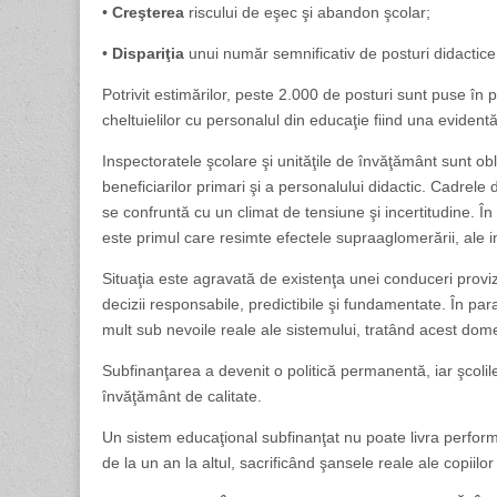
•
Creşterea
riscului de eşec şi abandon şcolar;
•
Dispariţia
unui număr semnificativ de posturi didactic
Potrivit estimărilor, peste 2.000 de posturi sunt puse în 
cheltuielilor cu personalul din educaţie fiind una evident
Inspectoratele şcolare şi unităţile de învăţământ sunt obli
beneficiarilor primari şi a personalului didactic. Cadrele
se confruntă cu un climat de tensiune şi incertitudine. În 
este primul care resimte efectele supraaglomerării, ale ins
Situaţia este agravată de existenţa unei conduceri provizo
decizii responsabile, predictibile şi fundamentate. În pa
mult sub nevoile reale ale sistemului, tratând acest dom
Subfinanţarea a devenit o politică permanentă, iar şcoli
învăţământ de calitate.
Un sistem educaţional subfinanţat nu poate livra performa
de la un an la altul, sacrificând şansele reale ale copiilor