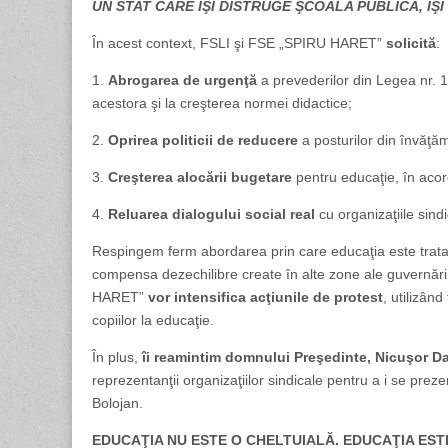
UN STAT CARE ÎŞI DISTRUGE ŞCOALA PUBLICĂ, ÎŞ
În acest context, FSLI şi FSE „SPIRU HARET”
solicită
:
1.
Abrogarea de urgenţă
a prevederilor din Legea nr.
acestora şi la creşterea normei didactice;
2.
Oprirea politicii de reducere
a posturilor din învăţăm
3.
Creşterea alocării bugetare
pentru educaţie, în acor
4.
Reluarea dialogului social real
cu organizaţiile sind
Respingem ferm abordarea prin care educaţia este tratată
compensa dezechilibre create în alte zone ale guvernăr
HARET”
vor intensifica acţiunile de protest
, utilizân
copiilor la educaţie.
În plus,
îi reamintim domnului Preşedinte, Nicuşor D
reprezentanţii organizaţiilor sindicale pentru a i se pre
Bolojan.
EDUCAŢIA NU ESTE O CHELTUIALĂ. EDUCAŢIA EST