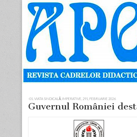
Apostolul
Revista
cadrelor
didactice
din
judetul
Neamt
Skip
Main
to
menu
-01. VIATA SINDICALĂ, IMPERATIVE
,
291, FEBRUARIE 2026
content
Guvernul României desta