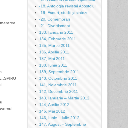
-18. Antologia revistei Apostolul
-19. Eseuri, studii şi sinteze
-20. Comemorări
lomerarea
-21. Divertisment
133, Ianuarie 2011
134, Februarie 2011
135, Martie 2011
136, Aprilie 2011
137, Mai 2011
138, Iunie 2011
a
139, Septembrie 2011
SE „SPIRU
140, Octombrie 2011
ui
141, Noiembrie 2011
142, Decembrie 2011
143, Ianuarie – Martie 2012
cu
144, Aprilie 2012
uvernul
145, Mai 2012
146, Iunie – Iulie 2012
147, August – Septembrie