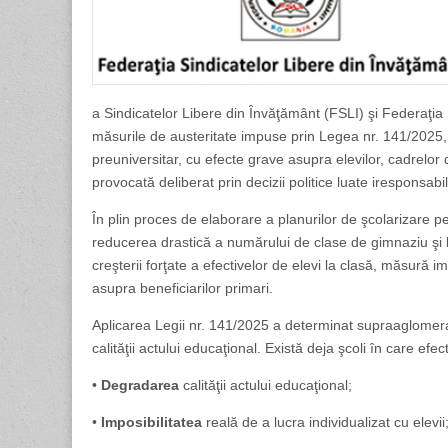
a Sindicatelor Libere din Învăţământ (FSLI) şi Federaţ
măsurile de austeritate impuse prin Legea nr. 141/2025
preuniversitar, cu efecte grave asupra elevilor, cadrelor d
provocată deliberat prin decizii politice luate iresponsab
În plin proces de elaborare a planurilor de şcolarizare 
reducerea drastică a numărului de clase de gimnaziu şi li
creşterii forţate a efectivelor de elevi la clasă, măsură
asupra beneficiarilor primari.
Aplicarea Legii nr. 141/2025 a determinat supraaglomerar
calităţii actului educaţional. Există deja şcoli în care e
•
Degradarea
calităţii actului educaţional;
•
Imposibilitatea
reală de a lucra individualizat cu elevii