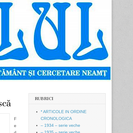
RUBRICI
scă
* ARTICOLE IN ORDINE
CRONOLOGICA
F
– 1934 – serie veche
e
– 1935 – serie veche
d