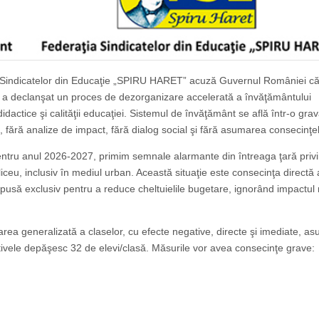
ia Sindicatelor din Educaţie „SPIRU HARET” acuză Guvernul României că
, a declanşat un proces de dezorganizare accelerată a învăţământului
idactice şi calităţii educaţiei. Sistemul de învăţământ se află într-o grav
il, fără analize de impact, fără dialog social şi fără asumarea consecinţel
pentru anul 2026-2027, primim semnale alarmante din întreaga ţară priv
ceu, inclusiv în mediul urban. Această situaţie este consecinţa directă 
 impusă exclusiv pentru a reduce cheltuielile bugetare, ignorând impactul
ea generalizată a claselor, cu efecte negative, directe şi imediate, as
fectivele depăşesc 32 de elevi/clasă. Măsurile vor avea consecinţe grave:
;