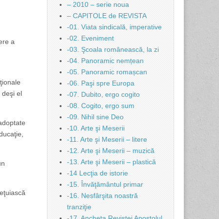
– 2010 – serie noua
– CAPITOLE de REVISTA
-01. Viata sindicală, imperative
-02. Eveniment
ere a
-03. Şcoala românească, la zi
-04. Panoramic nemțean
-05. Panoramic romașcan
ţionale
-06. Paşi spre Europa
 deşi el
-07. Dubito, ergo cogito
-08. Cogito, ergo sum
-09. Nihil sine Deo
 adoptate
-10. Arte şi Meserii
ducaţie,
-11. Arte şi Meserii – litere
-12. Arte şi Meserii – muzică
-13. Arte şi Meserii – plastică
un
-14 Lecţia de istorie
-15. Învăţământul primar
ieţuiască
-16. Nesfârşita noastră
tranziţie
-17. Ancheta Revistei Apostolul