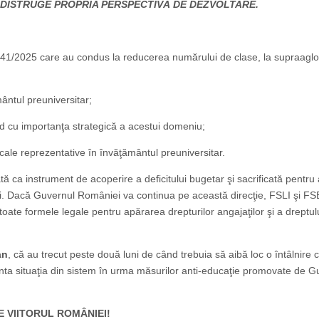
I DISTRUGE PROPRIA PERSPECTIVĂ DE DEZVOLTARE.
 141/2025 care au condus la reducerea numărului de clase, la supraag
ântul preuniversitar;
d cu importanţa strategică a acestui domeniu;
icale reprezentative în învăţământul preuniversitar.
 ca instrument de acoperire a deficitului bugetar şi sacrificată pentru 
ii. Dacă Guvernul României va continua pe această direcţie, FSLI şi F
d toate formele legale pentru apărarea drepturilor angajaţilor şi a dreptul
an
, că au trecut peste două luni de când trebuia să aibă loc o întâlnire 
zenta situaţia din sistem în urma măsurilor anti-educaţie promovate de G
E VIITORUL ROMÂNIEI!