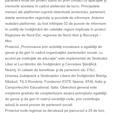
partenerii locali din proiect luând un prim contact cu aplicaţiile şi
meniurile acesteia în cadrul atelierului de lucru. Principalele
meniuri ale platformei cuprind obiectivele proiectului, partenerii,
datele seminariilor regionale şi punctele de informare. Anterior
realizării platformei, au fost înfiinţate 32 de puncte de informare
în unităţi de învăţământ din celelalte regiuni implicate în proiect:
Regiunea de Nord-Est, regiunea de Nord-Vest şi Bucureşti –
Ilfov.
Proiectul „Promovarea prin activităţi inovatoare a egalităţii de
şanse şi de gen în cadrul organizaţiilor partenerilor sociali, cu
accent pe instituţiile de educaţie” este implementat de Sindicatul
Liber al Lucrătorilor din Învăţământ şi Cercetare Ştiinţifică
Neamţ, în calitate de beneficiar şi de partenerii săi: FSLI,
Uniunea Judeţeană a Sindicatelor Libere din Învăţământ Bistriţa
Năsăud, TILS România, Fundacion ESTE Spania, EFAL Italia şi
Camporlecchio Educational, Italia. Obiectivul general este
creşterea gradului de conştientizare asupra principiului egalităţii
de şanse şi de gen în cadrul societăţii civile, prin contribuţia
adusă la acest proces de partenerii sociali.
Proiectul multi-regional se derulează pe parcursul a 25 de luni,