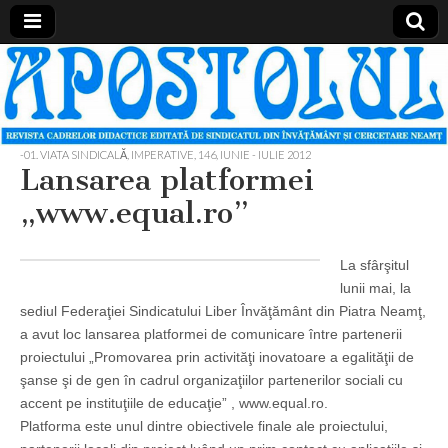
Apostolul
Revista
cadrelor
didactice
din
judetul
-01. VIATA SINDICALĂ, IMPERATIVE
,
146, IUNIE - IULIE 2012
Neamt
Lansarea platformei
„www.equal.ro”
La sfârşitul
lunii mai, la
sediul Federaţiei Sindicatului Liber Învăţământ din Piatra Neamţ,
a avut loc lansarea platformei de comunicare între partenerii
proiectului „Promovarea prin activităţi inovatoare a egalităţii de
şanse şi de gen în cadrul organizaţiilor partenerilor sociali cu
accent pe instituţiile de educaţie” , www.equal.ro.
Platforma este unul dintre obiectivele finale ale proiectului,