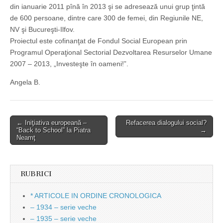
din ianuarie 2011 pînă în 2013 şi se adresează unui grup ţintă
de 600 persoane, dintre care 300 de femei, din Regiunile NE,
NV şi Bucureşti-Ilfov.
Proiectul este cofinanţat de Fondul Social European prin
Programul Operaţional Sectorial Dezvoltarea Resurselor Umane
2007 – 2013, „Investeşte în oameni!”.
Angela B.
Post
← Iniţiativa europeană –
Refacerea dialogului social?
“Back to School” la Piatra
→
navigation
Neamţ
RUBRICI
* ARTICOLE IN ORDINE CRONOLOGICA
– 1934 – serie veche
– 1935 – serie veche