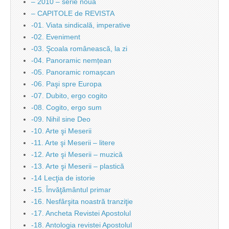
– 2010 – serie noua
– CAPITOLE de REVISTA
-01. Viata sindicală, imperative
-02. Eveniment
-03. Şcoala românească, la zi
-04. Panoramic nemțean
-05. Panoramic romașcan
-06. Paşi spre Europa
-07. Dubito, ergo cogito
-08. Cogito, ergo sum
-09. Nihil sine Deo
-10. Arte şi Meserii
-11. Arte şi Meserii – litere
-12. Arte şi Meserii – muzică
-13. Arte şi Meserii – plastică
-14 Lecţia de istorie
-15. Învăţământul primar
-16. Nesfârşita noastră tranziţie
-17. Ancheta Revistei Apostolul
-18. Antologia revistei Apostolul