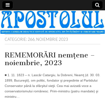
Apostolul
Revista
cadrelor
didactice
din
judetul
Neamt
CATEGORIE:
266, NOIEMBRIE 2023
REMEMORĂRI nemţene –
noiembrie, 2023
■ 1. 11. 1823 – n. Lascăr Catargiu, la Dobreni, Neamţ (d. 30. 03.
1899, Bucureşti), om politic, fondator şi preşedinte al Partidului
Conservator până la sfârşitul vieţii. Cea mai avizată voce a
conservatorismului românesc. Prim-ministru (patru mandate) şi
ministru…