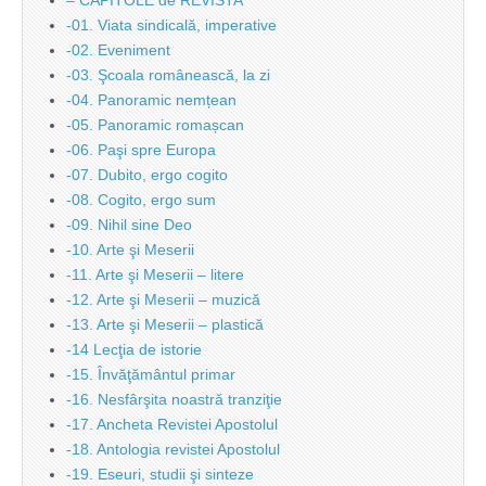
– CAPITOLE de REVISTA
-01. Viata sindicală, imperative
-02. Eveniment
-03. Şcoala românească, la zi
-04. Panoramic nemțean
-05. Panoramic romașcan
-06. Paşi spre Europa
-07. Dubito, ergo cogito
-08. Cogito, ergo sum
-09. Nihil sine Deo
-10. Arte şi Meserii
-11. Arte şi Meserii – litere
-12. Arte şi Meserii – muzică
-13. Arte şi Meserii – plastică
-14 Lecţia de istorie
-15. Învăţământul primar
-16. Nesfârşita noastră tranziţie
-17. Ancheta Revistei Apostolul
-18. Antologia revistei Apostolul
-19. Eseuri, studii şi sinteze