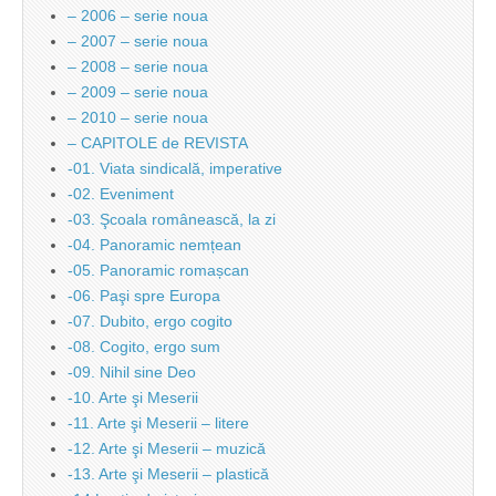
– 2006 – serie noua
– 2007 – serie noua
– 2008 – serie noua
– 2009 – serie noua
– 2010 – serie noua
– CAPITOLE de REVISTA
-01. Viata sindicală, imperative
-02. Eveniment
-03. Şcoala românească, la zi
-04. Panoramic nemțean
-05. Panoramic romașcan
-06. Paşi spre Europa
-07. Dubito, ergo cogito
-08. Cogito, ergo sum
-09. Nihil sine Deo
-10. Arte şi Meserii
-11. Arte şi Meserii – litere
-12. Arte şi Meserii – muzică
-13. Arte şi Meserii – plastică