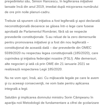
preşedintelui său, Simion Hancescu, în legiferarea iniţiativei
lansate încă din anul 2019, imediat după micşorarea numărului
de ore prin noile planuri-cadru.
Trebuie să spunem că iniţiativa a fost legiferată şi apoi declarată
neconstituţională deoarece se găsea într-o lege care fusese
aprobată de Parlamentul României, fără să se respecte
prevederile constituţionale. S-au reluat de la zero demersurile
pentru promovarea iniţiativei şi a fost din nou legiferată –
constituţional de această dată – dar prevederile din OMEC
5599/2020 nu respectau legea constituţională (185/2020), care
cuprindea şi iniţiativa federaţiei noastre (FSLI). Alte demersuri,
alte negocieri şi iată că prin OME din 21 ianuarie 2021 se
realizează respectarea Legii 185/2020.
Nu ne vom opri, însă, aici. Cu mijloacele legale pe care le avem
şi cu aceeaşi consecvenţă, ne vom bate pentru aplicarea
integrală a legii.
Salutăm şi implicarea domnului ministru Sorin Câmpeanu în
apariţia noii Metodologii de fundamentare a cifrei de şcolarizare