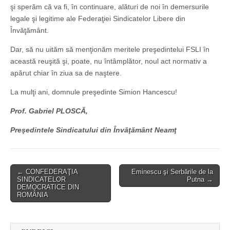
şi sperăm că va fi, în continuare, alături de noi în demersurile
legale şi legitime ale Federaţiei Sindicatelor Libere din
Învăţământ.
Dar, să nu uităm să menţionăm meritele preşedintelui FSLI în
această reuşită şi, poate, nu întâmplător, noul act normativ a
apărut chiar în ziua sa de naştere.
La mulţi ani, domnule preşedinte Simion Hancescu!
Prof. Gabriel PLOSCĂ,
Preşedintele Sindicatului din Învăţământ Neamţ
Post
← CONFEDERAŢIA
Eminescu şi Serbările de la
SINDICATELOR
Putna →
navigation
DEMOCRATICE DIN
ROMÂNIA