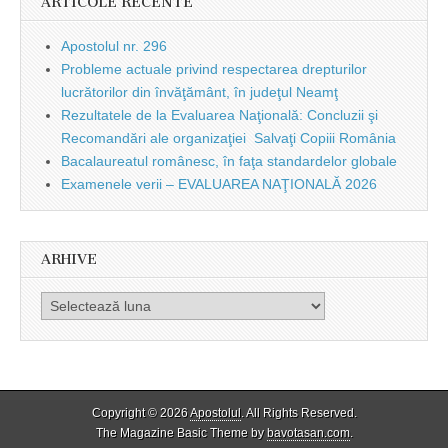
ARTICOLE RECENTE
Apostolul nr. 296
Probleme actuale privind respectarea drepturilor
lucrătorilor din învăţământ, în judeţul Neamţ
Rezultatele de la Evaluarea Naţională: Concluzii şi
Recomandări ale organizaţiei Salvaţi Copiii România
Bacalaureatul românesc, în faţa standardelor globale
Examenele verii – EVALUAREA NAŢIONALĂ 2026
ARHIVE
Arhive
Copyright © 2026
Apostolul
. All Rights Reserved.
The Magazine Basic Theme by
bavotasan.com
.