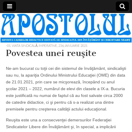
Apostolul
Revista
cadrelor
didactice
din
judetul
-01. VIATA SINDICALĂ, IMPERATIVE
,
236, IANUARIE 2021
Neamt
Povestea unei reuşite
Ne-am bucurat cu toţii cei din sistemul de învăţământ, sindicalişti
sau nu, la apariţia Ordinului Ministrului Educaţiei (OME) din data
de 21.01.2021, prin care se micşorează, începând cu anul
şcolar 2021 – 2022, numărul de elevi din clasele a IX-a. Bucuria
este justificată nu numai de faptul că au fost salvate circa 2000
de catedre didactice, ci şi pentru că s-a realizat una dintre
premisele pentru creşterea calităţii actului educaţional.
Reuşita este una a consecvenţei demersurilor Federaţiei
Sindicatelor Libere din Învăţământ şi, în special, a implicării