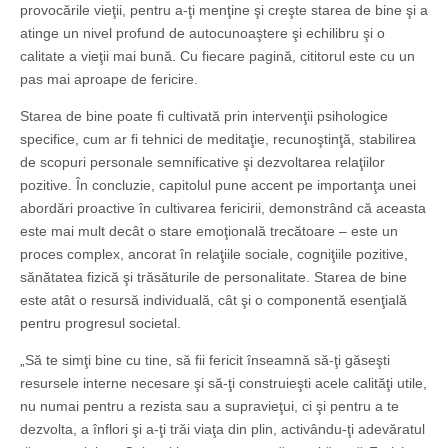
provocările vieţii, pentru a-ţi menţine şi creşte starea de bine şi a
atinge un nivel profund de autocunoaştere şi echilibru şi o
calitate a vieţii mai bună. Cu fiecare pagină, cititorul este cu un
pas mai aproape de fericire.
Starea de bine poate fi cultivată prin intervenţii psihologice
specifice, cum ar fi tehnici de meditaţie, recunoştinţă, stabilirea
de scopuri personale semnificative şi dezvoltarea relaţiilor
pozitive. În concluzie, capitolul pune accent pe importanţa unei
abordări proactive în cultivarea fericirii, demonstrând că aceasta
este mai mult decât o stare emoţională trecătoare – este un
proces complex, ancorat în relaţiile sociale, cogniţiile pozitive,
sănătatea fizică şi trăsăturile de personalitate. Starea de bine
este atât o resursă individuală, cât şi o componentă esenţială
pentru progresul societal.
„Să te simţi bine cu tine, să fii fericit înseamnă să-ţi găseşti
resursele interne necesare şi să-ţi construieşti acele calităţi utile,
nu numai pentru a rezista sau a supravieţui, ci şi pentru a te
dezvolta, a înflori şi a-ţi trăi viaţa din plin, activându-ţi adevăratul