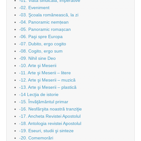
-01. Viata sindicală, imperative
-02. Eveniment
-03. Şcoala românească, la zi
-04. Panoramic nemțean
-05. Panoramic romașcan
-06. Paşi spre Europa
-07. Dubito, ergo cogito
-08. Cogito, ergo sum
-09. Nihil sine Deo
-10. Arte şi Meserii
-11. Arte şi Meserii – litere
-12. Arte şi Meserii – muzică
-13. Arte şi Meserii – plastică
-14 Lecţia de istorie
-15. Învăţământul primar
-16. Nesfârşita noastră tranziţie
-17. Ancheta Revistei Apostolul
-18. Antologia revistei Apostolul
-19. Eseuri, studii şi sinteze
-20. Comemorări