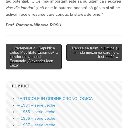
tău potențial. … Cel mai important este să nu uităm că
Fericirea
vine din interior!
şi că este în puterea noastră să găsim şi să ne
activăm acele resurse care conduc la starea de bine.”
Prof. Ramona-Mihaela ROŞU
Post
← Parteneriat cu Republica
„Trebuie să trăim în lumină şi
Cehă: Mobilitate Erasmus+ a
în îndumnezeirea care ne-a
navigation
elevilor de la Liceul
fost dată” →
Economic „Alexandru Ioan
Cuza”
RUBRICI
* ARTICOLE IN ORDINE CRONOLOGICA
– 1934 – serie veche
– 1935 – serie veche
– 1936 – serie veche
– 1937 – serie veche