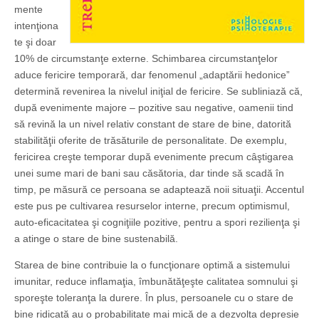
mente
intenţiona
te şi doar
10% de circumstanţe externe. Schimbarea circumstanţelor
aduce fericire temporară, dar fenomenul „adaptării hedonice”
determină revenirea la nivelul iniţial de fericire. Se subliniază că,
după evenimente majore – pozitive sau negative, oamenii tind
să revină la un nivel relativ constant de stare de bine, datorită
stabilităţii oferite de trăsăturile de personalitate. De exemplu,
fericirea creşte temporar după evenimente precum câştigarea
unei sume mari de bani sau căsătoria, dar tinde să scadă în
timp, pe măsură ce persoana se adaptează noii situaţii. Accentul
este pus pe cultivarea resurselor interne, precum optimismul,
auto-eficacitatea şi cogniţiile pozitive, pentru a spori rezilienţa şi
a atinge o stare de bine sustenabilă.
Starea de bine contribuie la o funcţionare optimă a sistemului
imunitar, reduce inflamaţia, îmbunătăţeşte calitatea somnului şi
sporeşte toleranţa la durere. În plus, persoanele cu o stare de
bine ridicată au o probabilitate mai mică de a dezvolta depresie