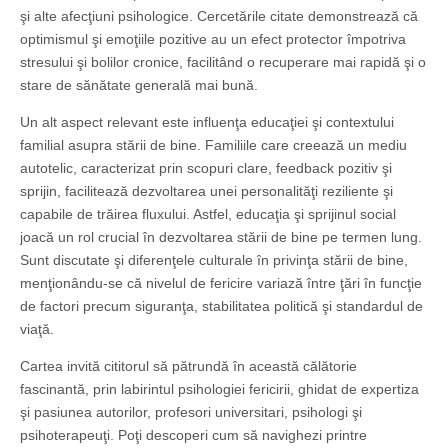
şi alte afecţiuni psihologice. Cercetările citate demonstrează că
optimismul şi emoţiile pozitive au un efect protector împotriva
stresului şi bolilor cronice, facilitând o recuperare mai rapidă şi o
stare de sănătate generală mai bună.
Un alt aspect relevant este influenţa educaţiei şi contextului
familial asupra stării de bine. Familiile care creează un mediu
autotelic, caracterizat prin scopuri clare, feedback pozitiv şi
sprijin, facilitează dezvoltarea unei personalităţi reziliente şi
capabile de trăirea fluxului. Astfel, educaţia şi sprijinul social
joacă un rol crucial în dezvoltarea stării de bine pe termen lung.
Sunt discutate şi diferenţele culturale în privinţa stării de bine,
menţionându-se că nivelul de fericire variază între ţări în funcţie
de factori precum siguranţa, stabilitatea politică şi standardul de
viaţă.
Cartea invită cititorul să pătrundă în această călătorie
fascinantă, prin labirintul psihologiei fericirii, ghidat de expertiza
şi pasiunea autorilor, profesori universitari, psihologi şi
psihoterapeuţi. Poţi descoperi cum să navighezi printre