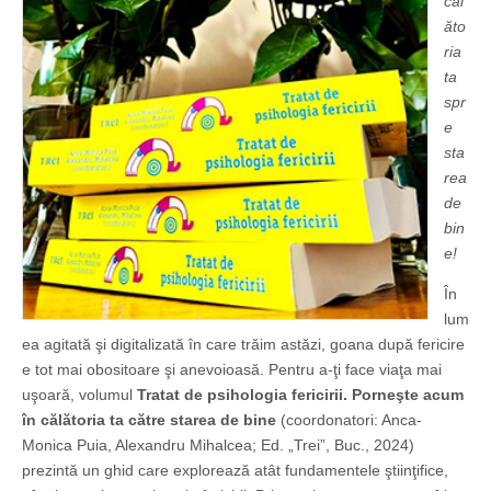
căl
ăto
ria
ta
spr
e
sta
rea
de
bin
e!
În
lum
ea agitată şi digitalizată în care trăim astăzi, goana după fericire
e tot mai obositoare şi anevoioasă. Pentru a-ţi face viaţa mai
uşoară, volumul
Tratat de psihologia fericirii. Porneşte acum
în călătoria ta către starea de bine
(coordonatori: Anca-
Monica Puia, Alexandru Mihalcea; Ed. „Trei”, Buc., 2024)
prezintă un ghid care explorează atât fundamentele ştiinţifice,