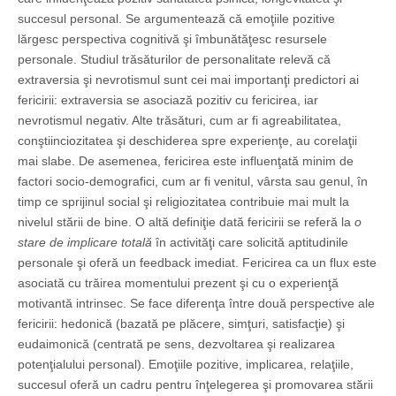
succesul personal. Se argumentează că emoţiile pozitive
lărgesc perspectiva cognitivă şi îmbunătăţesc resursele
personale. Studiul trăsăturilor de personalitate relevă că
extraversia şi nevrotismul sunt cei mai importanţi predictori ai
fericirii: extraversia se asociază pozitiv cu fericirea, iar
nevrotismul negativ. Alte trăsături, cum ar fi agreabilitatea,
conştiinciozitatea şi deschiderea spre experienţe, au corelaţii
mai slabe. De asemenea, fericirea este influenţată minim de
factori socio-demografici, cum ar fi venitul, vârsta sau genul, în
timp ce sprijinul social şi religiozitatea contribuie mai mult la
nivelul stării de bine. O altă definiţie dată fericirii se referă la
o
stare de implicare totală
în activităţi care solicită aptitudinile
personale şi oferă un feedback imediat. Fericirea ca un flux este
asociată cu trăirea momentului prezent şi cu o experienţă
motivantă intrinsec. Se face diferenţa între două perspective ale
fericirii: hedonică (bazată pe plăcere, simţuri, satisfacţie) şi
eudaimonică (centrată pe sens, dezvoltarea şi realizarea
potenţialului personal). Emoţiile pozitive, implicarea, relaţiile,
succesul oferă un cadru pentru înţelegerea şi promovarea stării