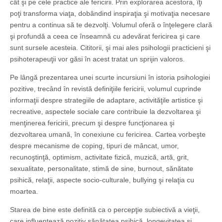
cât şi pe cele practice ale fericirii. Prin explorarea acestora, îţi
poţi transforma viaţa, dobândind ins­piraţia şi motivaţia necesare
pentru a continua să te dezvolţi. Volumul oferă o înţelegere clară
şi profundă a ceea ce înseamnă cu adevărat fericirea şi care
sunt sursele acesteia. Cititorii, şi mai ales psihologii practicieni şi
psihoterapeuţii vor găsi în acest tratat un sprijin valoros.
Pe lângă prezentarea unei scurte incursiuni în istoria psihologiei
pozitive, trecând în revistă definiţiile fericirii, volumul cuprinde
informaţii despre strategiile de adaptare, activităţile artistice şi
recreative, aspectele sociale care contribuie la dezvoltarea şi
menţinerea fericirii, precum şi despre funcţionarea şi
dezvoltarea umană, în conexiune cu fericirea. Cartea vorbeşte
despre mecanisme de coping, tipuri de mâncat, umor,
recunoştinţă, optimism, activitate fizică, muzică, artă, grit,
sexualitate, personalitate, stimă de sine, burnout, sănătate
psihică, relaţii, aspecte socio-culturale, bullying şi relaţia cu
moartea.
Starea de bine este definită ca o percepţie subiectivă a vieţii,
care influenţează pozitiv sănătatea psihică, longevitatea şi