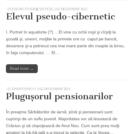
-19. ESEURI, STUDII ŞI SINTEZE
,
142, DECEMBRIE 2011
Elevul pseudo-cibernetic
I. Portret în aquaforte (?) …El vine cu ochii roşii şi cîrpiţi la
şcoală şi, uneori, moţăie la primele ore cu capul pe bancă,
deoarece şi-a petrecut cea mai mare parte din noapte la birou,
în faţa computerului. … El…
Read more →
-21. DIVERTISMENT
,
142, DECEMBRIE 2011
Plugușorul pensionarilor
În preajma Sărbătorilor de iarnă, pînă şi pensionarii sunt
cuprinşi de un suflu juvenil. Majoritatea vor să lesuiască de
Crăciun şi să clopoţească de Anul Nou. Cum sunt prea mulţi
amatori la hă-hă-ială s-a trecut la selecţie. Ca la Vocea…