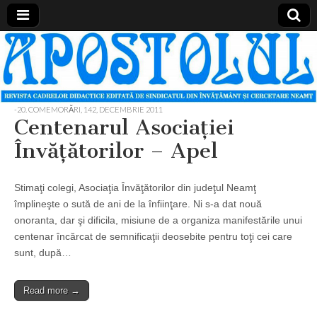
Apostolul
Revista
cadrelor
didactice
din
judetul
-20. COMEMORĂRI
,
142, DECEMBRIE 2011
Neamt
Centenarul Asociaţiei
Învăţătorilor – Apel
Stimaţi colegi, Asociaţia Învăţătorilor din judeţul Neamţ
împlineşte o sută de ani de la înfiinţare. Ni s-a dat nouă
onoranta, dar şi dificila, misiune de a organiza manifestările unui
centenar încărcat de semnificaţii deosebite pentru toţi cei care
sunt, după…
Read more →