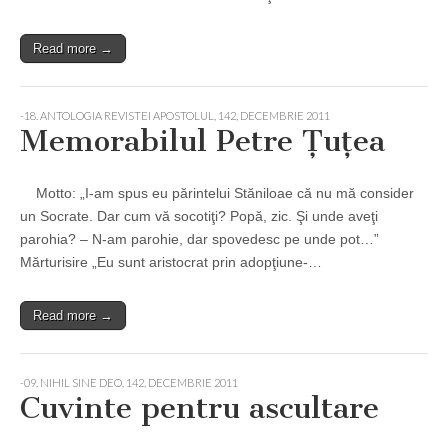
Read more →
-18. ANTOLOGIA REVISTEI APOSTOLUL
,
142, DECEMBRIE 2011
Memorabilul Petre Ţuţea
Motto: „I-am spus eu părintelui Stăniloae că nu mă consider
un Socrate. Dar cum vă socotiţi? Popă, zic. Şi unde aveţi
parohia? – N-am parohie, dar spovedesc pe unde pot…”
Mărturisire „Eu sunt aristocrat prin adopţiune-…
Read more →
-09. NIHIL SINE DEO
,
142, DECEMBRIE 2011
Cuvinte pentru ascultare