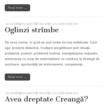
Read more →
-16. NESFÂRŞITA NOASTRĂ TRANZIŢIE
,
141, NOIEMBRIE 2011
Oglinzi strîmbe
De ceva vreme, în şcoli se aud vorbe tot mai sofisticate. Cam
aşa: proiecte didactice, învăţare pregătitoare prin situaţii-
problemă, pretext- problemă motivat, esenţializarea noţiunilor,
antrenarea cu scop de sistematizare ce conduce la strategii de
rezolvare, oportunităţi de antrenament, competenţe…
Read more →
-16. NESFÂRŞITA NOASTRĂ TRANZIŢIE
,
141, NOIEMBRIE 2011
Avea dreptate Creangă?