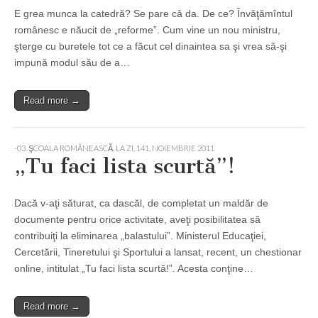
E grea munca la catedră? Se pare că da. De ce? Învăţămîntul
românesc e năucit de „reforme”. Cum vine un nou ministru,
şterge cu buretele tot ce a făcut cel dinaintea sa şi vrea să-şi
impună modul său de a…
Read more →
-03. ŞCOALA ROMÂNEASCĂ, LA ZI
,
141, NOIEMBRIE 2011
„Tu faci lista scurtă”!
Dacă v-aţi săturat, ca dascăl, de completat un maldăr de
documente pentru orice activitate, aveţi posibilitatea să
contribuiţi la eliminarea „balastului”. Ministerul Educaţiei,
Cercetării, Tineretului şi Sportului a lansat, recent, un chestionar
online, intitulat „Tu faci lista scurtă!”. Acesta conţine…
Read more →