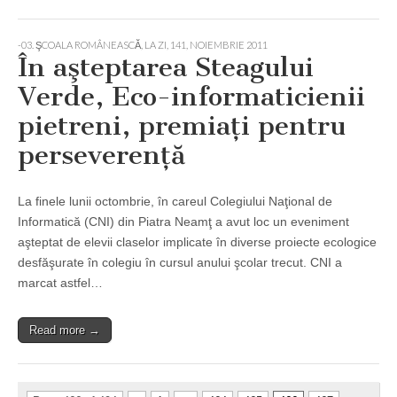
-03. ŞCOALA ROMÂNEASCĂ, LA ZI
,
141, NOIEMBRIE 2011
În aşteptarea Steagului
Verde, Eco-informaticienii
pietreni, premiaţi pentru
perseverenţă
La finele lunii octombrie, în careul Colegiului Naţional de
Informatică (CNI) din Piatra Neamţ a avut loc un eveniment
aşteptat de elevii claselor implicate în diverse proiecte ecologice
desfăşurate în colegiu în cursul anului şcolar trecut. CNI a
marcat astfel…
Read more →