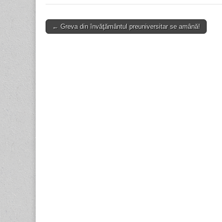
Post
← Greva din învăţământul preuniversitar se amână!
navigation