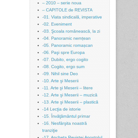
– 2010 – serie noua
– CAPITOLE de REVISTA
-01. Viata sindicală, imperative
-02. Eveniment
-03. Şcoala românească, la zi
-04. Panoramic nemțean
-05. Panoramic romașcan
-06. Paşi spre Europa
-07. Dubito, ergo cogito
-08. Cogito, ergo sum
-09. Nihil sine Deo
-10. Arte şi Meserii
-11. Arte şi Meserii – litere
-12. Arte şi Meserii – muzică
-13. Arte şi Meserii – plastică
-14 Lecţia de istorie
-15. Învăţământul primar
-16. Nesfârşita noastră
tranziţie
-17. Ancheta Revistei Apostolul