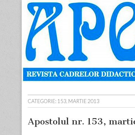
Apostolul
Revista
cadrelor
didactice
din
judetul
Neamt
Skip
Main
to
menu
content
CATEGORIE:
153, MARTIE 2013
Apostolul nr. 153, mart