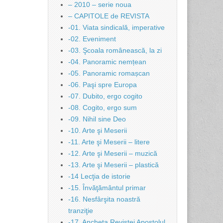
– 2010 – serie noua
– CAPITOLE de REVISTA
-01. Viata sindicală, imperative
-02. Eveniment
-03. Şcoala românească, la zi
-04. Panoramic nemțean
-05. Panoramic romașcan
-06. Paşi spre Europa
-07. Dubito, ergo cogito
-08. Cogito, ergo sum
-09. Nihil sine Deo
-10. Arte şi Meserii
-11. Arte şi Meserii – litere
-12. Arte şi Meserii – muzică
-13. Arte şi Meserii – plastică
-14 Lecţia de istorie
-15. Învăţământul primar
-16. Nesfârşita noastră
tranziţie
-17. Ancheta Revistei Apostolul