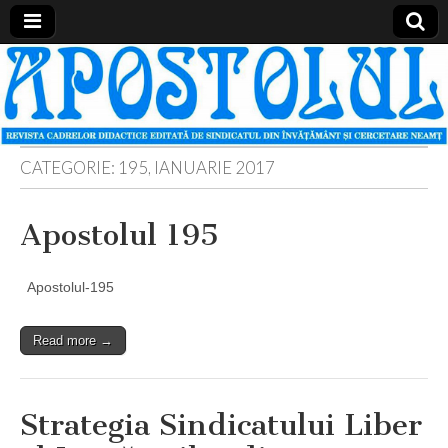
Apostolul
Revista
cadrelor
didactice
din
judetul
Neamt
CATEGORIE:
195, IANUARIE 2017
Apostolul 195
Apostolul-195
Read more →
Strategia Sindicatului Liber