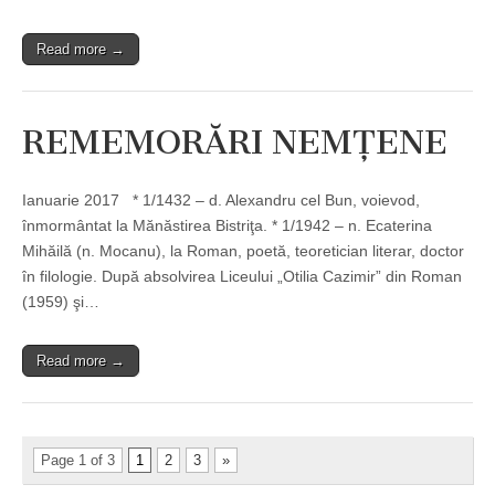
Read more →
REMEMORĂRI NEMŢENE
Ianuarie 2017 * 1/1432 – d. Alexandru cel Bun, voievod,
înmormântat la Mănăstirea Bistriţa. * 1/1942 – n. Ecaterina
Mihăilă (n. Mocanu), la Roman, poetă, teoretician literar, doctor
în filologie. După absolvirea Liceului „Otilia Cazimir” din Roman
(1959) şi…
Read more →
Page 1 of 3
1
2
3
»