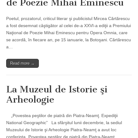
de Poezie Mihai Eminescu
Poetul, prozatorul, criticul literar şi publicistul Mircea Cărtărescu
a fost desemnat câştigător al celei de-a XXVI-a ediţii a Premiului
Naţional de Poezie Mihai Eminescu pentru Opera Omnia, care
se acordă, în fiecare an, pe 15 ianuarie, la Botoşani. Cărtărescu
a…
Read more →
La Muzeul de Istorie şi
Arheologie
„Povestea peştilor de piatră din Piatra-Neamţ. Expediţii
National Geographic” La sfârşitul lunii decembrie, la sediul
Muzeului de Istorie şi Arheologie Piatra-Neamţ a avut loc
conferinţa „Povestea peştilor de piatră din Piatra-Neamţ.