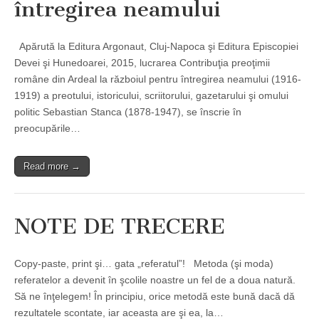
întregirea neamului
Apărută la Editura Argonaut, Cluj-Napoca şi Editura Episcopiei
Devei şi Hunedoarei, 2015, lucrarea Contribuţia preoţimii
române din Ardeal la războiul pentru întregirea neamului (1916-
1919) a preotului, istoricului, scriitorului, gazetarului şi omului
politic Sebastian Stanca (1878-1947), se înscrie în
preocupările…
Read more →
NOTE DE TRECERE
Copy-paste, print şi… gata „referatul”! Metoda (şi moda)
referatelor a devenit în şcolile noastre un fel de a doua natură.
Să ne înţelegem! În principiu, orice metodă este bună dacă dă
rezultatele scontate, iar aceasta are şi ea, la…