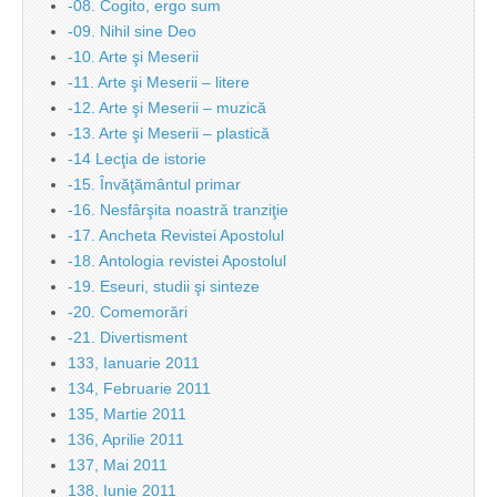
-08. Cogito, ergo sum
-09. Nihil sine Deo
-10. Arte şi Meserii
-11. Arte şi Meserii – litere
-12. Arte şi Meserii – muzică
-13. Arte şi Meserii – plastică
-14 Lecţia de istorie
-15. Învăţământul primar
-16. Nesfârşita noastră tranziţie
-17. Ancheta Revistei Apostolul
-18. Antologia revistei Apostolul
-19. Eseuri, studii şi sinteze
-20. Comemorări
-21. Divertisment
133, Ianuarie 2011
134, Februarie 2011
135, Martie 2011
136, Aprilie 2011
137, Mai 2011
138, Iunie 2011