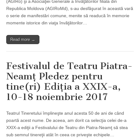
(AGIRo) şi a Asociaţiei Generale a Învăţătorilor filiala din
Republica Moldova (AGIRoMd), s-au desfăşurat în această vară
o serie de manifestări comune, menite să readucă în memorie
momente istorice din viaţa învăţătorilor…
Read more →
Festivalul de Teatru Piatra-
Neamţ Pledez pentru
tine(ri) Ediţia a XXIX-a,
10-18 noiembrie 2017
Teatrul Tineretului împlineşte anul acesta 50 de ani de când
poartă acest nume. De aceea, am dorit ca selecţia celei de-a
XXIX-a ediţii a Festivalului de Teatru din Piatra-Neamţ să stea
sub semnul tinereţii atât în ceea ce priveşte echipele…