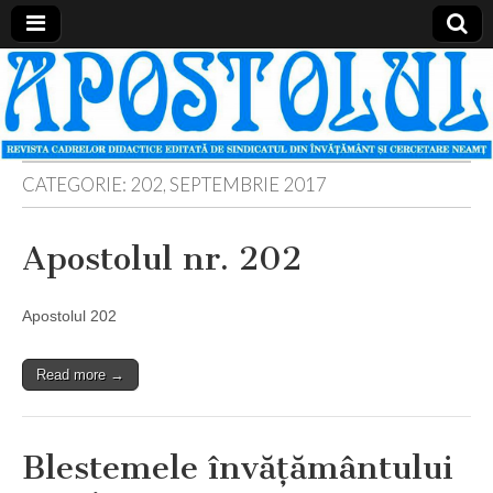
Apostolul
Revista
cadrelor
didactice
din
judetul
Neamt
CATEGORIE:
202, SEPTEMBRIE 2017
Apostolul nr. 202
Apostolul 202
Read more →
Blestemele învăţământului