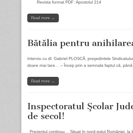
Revista format PDF: Apostolul 214
Read more →
Bătălia pentru anihilar
Interviu cu dl. Gabriel PLOSCĂ, preşedintele Sindicatu
doare mai tare… – Încep prin a semnala faptul că, pân
Read more →
Inspectoratul Şcolar Ju
de secol!
Prezentul continuu… Situat în nord-estul României, la li