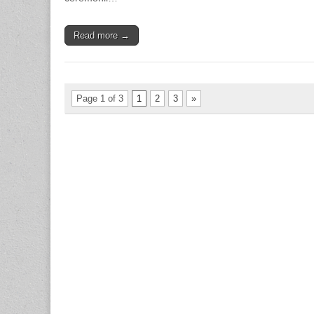
Read more →
Page 1 of 3
1
2
3
»