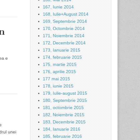
167, Iunie 2014
168, Iulie+August 2014
169, Septembrie 2014
în
170, Octombrie 2014
171, Noiembrie 2014
172, Decembrie 2014
173, Ianuarie 2015
174, februarie 2015
ea e
175, martie 2015
176, aprilie 2015
177 mai 2015
178, iunie 2015
179, Iulie-august 2015
180, Septembrie 2015
181, octombrie 2015
182, Noiembrie 2015
183, Decembrie 2015
e
184, Ianuarie 2016
drul unei
185, februarie 2016