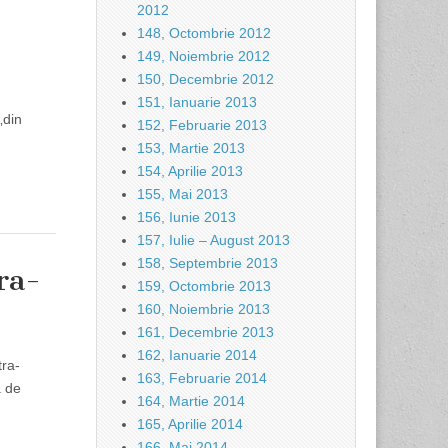
2012
148, Octombrie 2012
149, Noiembrie 2012
150, Decembrie 2012
151, Ianuarie 2013
„din
152, Februarie 2013
153, Martie 2013
154, Aprilie 2013
155, Mai 2013
156, Iunie 2013
157, Iulie – August 2013
158, Septembrie 2013
ra-
159, Octombrie 2013
160, Noiembrie 2013
161, Decembrie 2013
162, Ianuarie 2014
tra-
163, Februarie 2014
ă de
164, Martie 2014
165, Aprilie 2014
166, Mai 2014