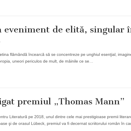
 eveniment de elită, singular 
n
retina flămândă încearcă să se concentreze pe unghiul esenţial, imagin
apropia, uneori periculos de mult, de mâinile ce se…
ştigat premiul „Thomas Mann”
ru Literatură pe 2018, unul dintre cele mai prestigioase premii literar
 şi de orasul Lübeck, premiul va fi decernat scriitorului român în ca