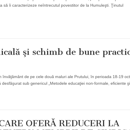
a să îi caracterizeze neîntrecutul povestitor de la Humuleşti. Ţinutul
cală şi schimb de bune practic
e din învăţământ de pe cele două maluri ale Prutului, în perioada 18-19 o
ă desfăşurat sub genericul „Metodele educaţiei non-formale, eficiente 
CARE OFERĂ REDUCERI LA