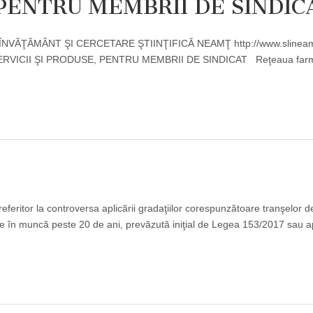
 PENTRU MEMBRII DE SINDIC
MÂNT ŞI CERCETARE ŞTIINŢIFICĂ NEAMŢ http://www.slineam
VICII ŞI PRODUSE, PENTRU MEMBRII DE SINDICAT Reţeaua farma
feritor la controversa aplicării gradaţiilor corespunzătoare tranşelor d
 în muncă peste 20 de ani, prevăzută iniţial de Legea 153/2017 sau a