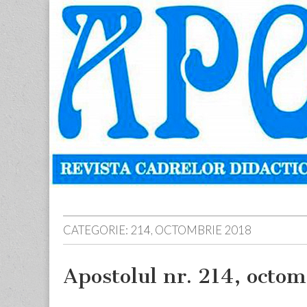
Apostolul
Revista
cadrelor
didactice
din
judetul
Neamt
Skip
Main
to
menu
content
CATEGORIE:
214, OCTOMBRIE 2018
Apostolul nr. 214, octo