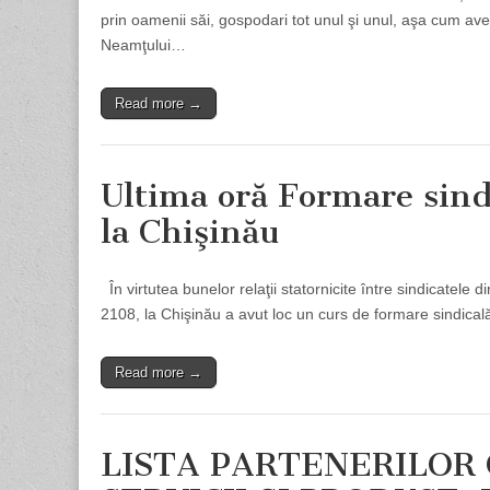
prin oamenii săi, gospodari tot unul şi unul, aşa cum ave
Neamţului…
Read more →
Ultima oră Formare sindi
la Chişinău
În virtutea bunelor relaţii statornicite între sindicatel
2108, la Chişinău a avut loc un curs de formare sindical
Read more →
LISTA PARTENERILOR 