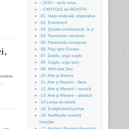
– 2010 – serie noua
– CAPITOLE de REVISTA
-01. Viata sindicală, imperative
-02. Eveniment
-03. Şcoala românească, la zi
-04. Panoramic nemțean
-05. Panoramic romașcan
i,
-06. Paşi spre Europa
-07. Dubito, ergo cogito
-08. Cogito, ergo sum
-09. Nihil sine Deo
-10. Arte şi Meserii
ctombrie
-11. Arte şi Meserii – litere
şi…
-12. Arte şi Meserii – muzică
-13. Arte şi Meserii – plastică
-14 Lecţia de istorie
-15. Învăţământul primar
-16. Nesfârşita noastră
tranziţie
-17. Ancheta Revistei Apostolul