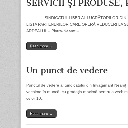
SERVICII ŞI PRODUSE,
SINDICATUL LIBER AL LUCRĂTORILOR DIN ÎNVĂŢĂ
LISTA PARTENERILOR CARE OFERĂ REDUCERI LA SER
ARDEALUL – Piatra-Neamţ –…
Read more →
Un punct de vedere
Punctul de vedere al Sindicatului din Învăţământ Neamţ re
vechime în muncă, cu gradaţia maximă pentru o vechime
celor 10…
Read more →