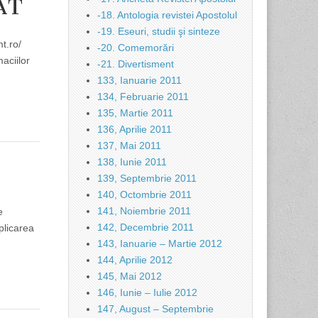
AT
-18. Antologia revistei Apostolul
-19. Eseuri, studii şi sinteze
t.ro/
-20. Comemorări
ciilor
-21. Divertisment
133, Ianuarie 2011
134, Februarie 2011
135, Martie 2011
136, Aprilie 2011
137, Mai 2011
138, Iunie 2011
139, Septembrie 2011
140, Octombrie 2011
141, Noiembrie 2011
e
142, Decembrie 2011
plicarea
143, Ianuarie – Martie 2012
144, Aprilie 2012
145, Mai 2012
146, Iunie – Iulie 2012
147, August – Septembrie