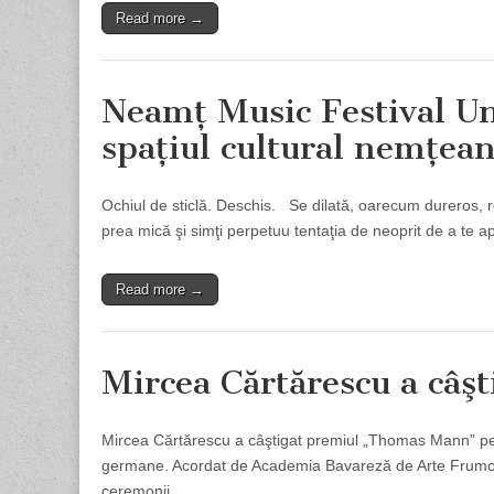
Read more →
Neamţ Music Festival Un
spaţiul cultural nemţea
Ochiul de sticlă. Deschis. Se dilată, oarecum dureros, 
prea mică şi simţi perpetuu tentaţia de neoprit de a te 
Read more →
Mircea Cărtărescu a câ
Mircea Cărtărescu a câştigat premiul „Thomas Mann” pent
germane. Acordat de Academia Bavareză de Arte Frumoase
ceremonii…