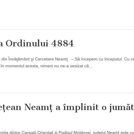
ea Ordinului 4884
lui din Învăţământ şi Cercetare Neamţ – Să începem cu începutul. Cu c
ă în momentul acesta, nimeni nu ne-a sesizat că…
deţean Neamţ a împlinit o jumă
mita dintre Carpaţii Orientali şi Podişul Moldovei, judeţul Neamţ este c