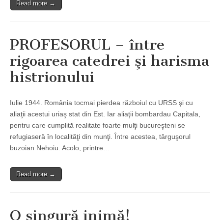
Read more →
PROFESORUL – între
rigoarea catedrei şi harisma
histrionului
Iulie 1944. România tocmai pierdea războiul cu URSS şi cu
aliaţii acestui uriaş stat din Est. Iar aliaţii bombardau Capitala,
pentru care cumplită realitate foarte mulţi bucureşteni se
refugiaseră în localităţi din munţi. Între acestea, târguşorul
buzoian Nehoiu. Acolo, printre…
Read more →
O singură inimă!