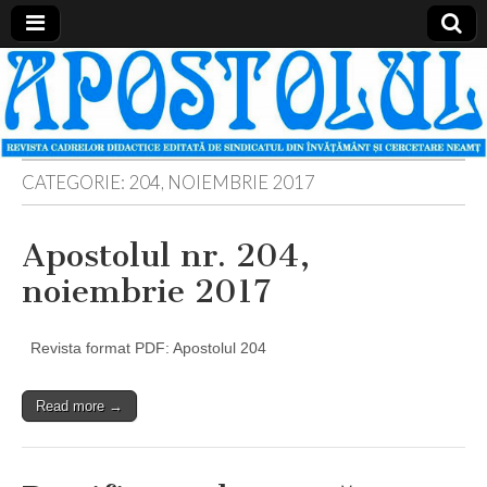
Apostolul
Revista
cadrelor
didactice
din
judetul
Neamt
CATEGORIE:
204, NOIEMBRIE 2017
Apostolul nr. 204,
noiembrie 2017
Revista format PDF: Apostolul 204
Read more →