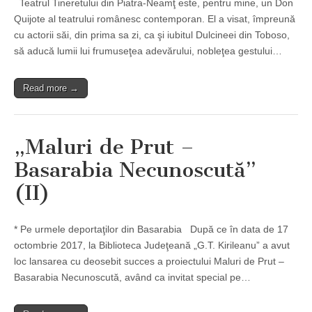
Teatrul Tineretului din Piatra-Neamţ este, pentru mine, un Don
Quijote al teatrului românesc contemporan. El a visat, împreună
cu actorii săi, din prima sa zi, ca şi iubitul Dulcineei din Toboso,
să aducă lumii lui frumuseţea adevărului, nobleţea gestului…
Read more →
„Maluri de Prut –
Basarabia Necunoscută”
(II)
* Pe urmele deportaţilor din Basarabia După ce în data de 17
octombrie 2017, la Biblioteca Judeţeană „G.T. Kirileanu” a avut
loc lansarea cu deosebit succes a proiectului Maluri de Prut –
Basarabia Necunoscută, având ca invitat special pe…