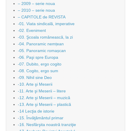
– 2009 – serie noua
– 2010 – serie noua
– CAPITOLE de REVISTA
-01. Viata sindicală, imperative
-02. Eveniment
-03. Şcoala românească, la zi
-04. Panoramic nemțean
-05. Panoramic romașcan
-06. Paşi spre Europa
-07. Dubito, ergo cogito
-08. Cogito, ergo sum
-09. Nihil sine Deo
-10. Arte şi Meserii
-11. Arte şi Meserii – litere
-12. Arte şi Meserii – muzică
-13. Arte şi Meserii – plastică
-14 Lecţia de istorie
-15. Învăţământul primar
-16. Nesfârşita noastră tranziţie