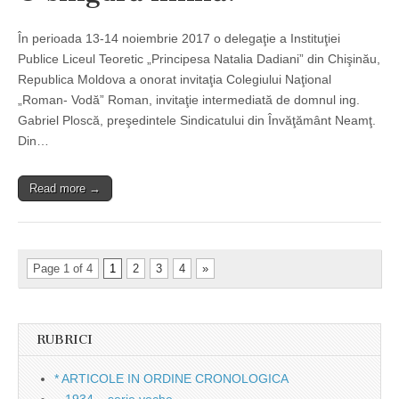
În perioada 13-14 noiembrie 2017 o delegaţie a Instituţiei
Publice Liceul Teoretic „Principesa Natalia Dadiani” din Chişinău,
Republica Moldova a onorat invitaţia Colegiului Naţional
„Roman- Vodă” Roman, invitaţie intermediată de domnul ing.
Gabriel Ploscă, preşedintele Sindicatului din Învăţământ Neamţ.
Din…
Read more →
Page 1 of 4
1
2
3
4
»
RUBRICI
* ARTICOLE IN ORDINE CRONOLOGICA