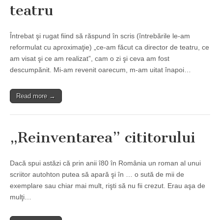
teatru
Întrebat şi rugat fiind să răspund în scris (întrebările le-am
reformulat cu aproximaţie) „ce-am făcut ca director de teatru, ce
am visat şi ce am realizat”, cam o zi şi ceva am fost
descumpănit. Mi-am revenit oarecum, m-am uitat înapoi…
Read more →
„Reinventarea” cititorului
Dacă spui astăzi că prin anii î80 în România un roman al unui
scriitor autohton putea să apară şi în … o sută de mii de
exemplare sau chiar mai mult, rişti să nu fii crezut. Erau aşa de
mulţi…