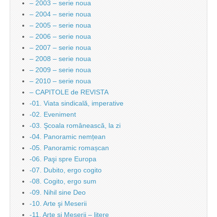
– 2003 – serie noua
– 2004 – serie noua
– 2005 – serie noua
– 2006 – serie noua
– 2007 – serie noua
– 2008 – serie noua
– 2009 – serie noua
– 2010 – serie noua
– CAPITOLE de REVISTA
-01. Viata sindicală, imperative
-02. Eveniment
-03. Şcoala românească, la zi
-04. Panoramic nemțean
-05. Panoramic romașcan
-06. Paşi spre Europa
-07. Dubito, ergo cogito
-08. Cogito, ergo sum
-09. Nihil sine Deo
-10. Arte şi Meserii
-11. Arte şi Meserii – litere