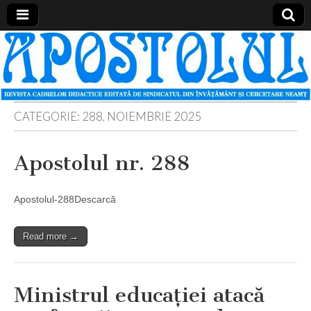
Apostolul
Revista
cadrelor
didactice
din
judetul
Neamt
CATEGORIE:
288, NOIEMBRIE 2025
Apostolul nr. 288
Apostolul-288Descarcă
Read more →
Ministrul educaţiei atacă