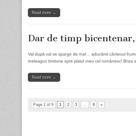
Read more →
Dar de timp bicentenar, 
Val după val se sparge de mal… aducând cântecul frumoa
meleaguri bretone spre plaiul meu cel românesc! Briza a
Read more →
Page 1 of 9
1
2
3
…
9
»