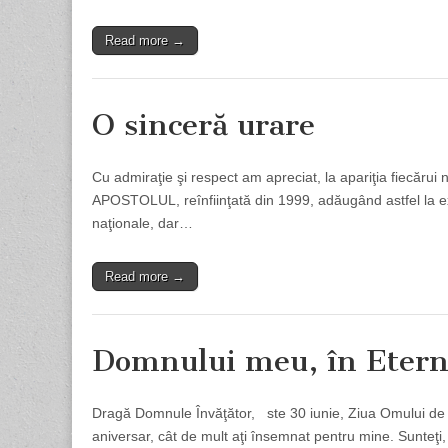
Read more →
O sinceră urare
Cu admiraţie şi respect am apreciat, la apariţia fiecărui 
APOSTOLUL, reînfiinţată din 1999, adăugând astfel la exi
naţionale, dar…
Read more →
Domnului meu, în Etern
Dragă Domnule Învăţător, ste 30 iunie, Ziua Omului de
aniversar, cât de mult aţi însemnat pentru mine. Sunteţi