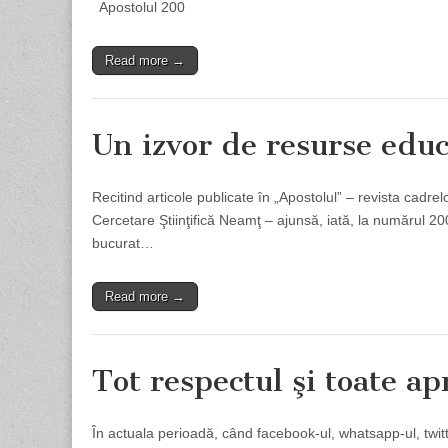
Apostolul 200
Read more →
Un izvor de resurse edu
Recitind articole publicate în „Apostolul” – revista cadrel
Cercetare Ştiinţifică Neamţ – ajunsă, iată, la numărul 20
bucurat…
Read more →
Tot respectul şi toate ap
În actuala perioadă, când facebook-ul, whatsapp-ul, twitter