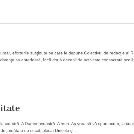
număr, eforturile susţinute pe care le depune Colectivul de redacţie al R
stenţa sa anterioară, încă două decenii de activitate consacrată şcolii
itate
 la catedră. A Dumneavoastră. A mea. Aş vrea să vă spun acum, la cea
, de jumătate de secol, plecat Dincolo şi…