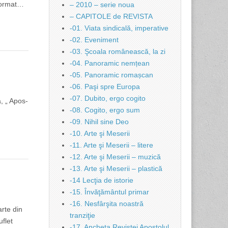
 format…
– 2010 – serie noua
– CAPITOLE de REVISTA
-01. Viata sindicală, imperative
-02. Eveniment
-03. Şcoala românească, la zi
-04. Panoramic nemțean
-05. Panoramic romașcan
-06. Paşi spre Europa
-07. Dubito, ergo cogito
 „ Apos­-
-08. Cogito, ergo sum
-09. Nihil sine Deo
-10. Arte şi Meserii
-11. Arte şi Meserii – litere
-12. Arte şi Meserii – muzică
-13. Arte şi Meserii – plastică
-14 Lecţia de istorie
-15. Învăţământul primar
-16. Nesfârşita noastră
arte din
tranziţie
flet
-17. Ancheta Revistei Apostolul