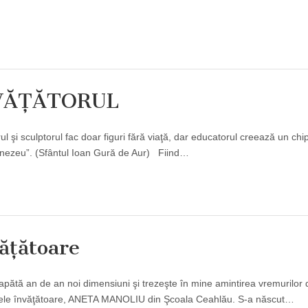
NVĂŢĂTORUL
l şi sculptorul fac doar figuri fără viaţă, dar educatorul creează un chip
umnezeu”. (Sfântul Ioan Gură de Aur) Fiind…
ăţătoare
capătă an de an noi dimensiuni şi trezeşte în mine amintirea vremurilor 
 mele învăţătoare, ANETA MANOLIU din Şcoala Ceahlău. S-a născut…