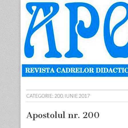
Apostolul
Revista
cadrelor
didactice
din
judetul
Neamt
Skip
Main
to
menu
content
CATEGORIE:
200, IUNIE 2017
Apostolul nr. 200