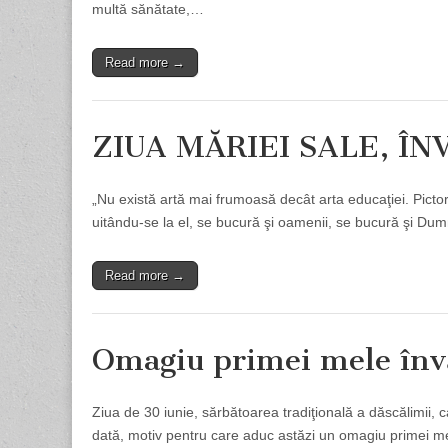
multă sănătate,…
Read more →
ZIUA MĂRIEI SALE, Î
„Nu există artă mai frumoasă decât arta educaţiei. Pictoru
uitându-se la el, se bucură şi oamenii, se bucură şi D
Read more →
Omagiu primei mele înv
Ziua de 30 iunie, sărbătoarea tradiţională a dăscălimii, 
dată, motiv pentru care aduc astăzi un omagiu primei