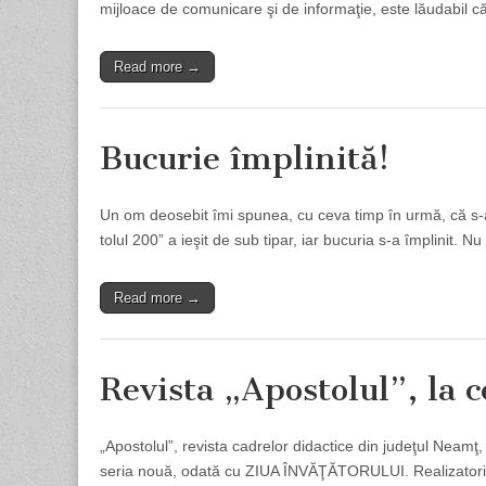
mijloace de comunicare şi de informaţie, este lăudabil că 
Read more →
Bucurie împlinită!
Un om deosebit îmi spunea, cu ceva timp în urmă, că s-a
tolul 200” a ieşit de sub tipar, iar bucuria s-a împlinit.
Read more →
Revista „Apostolul”, la 
„Apostolul”, revista cadrelor didactice din judeţul Neamţ
seria nouă, odată cu ZIUA ÎNVĂŢĂTORULUI. Realizatorii ei