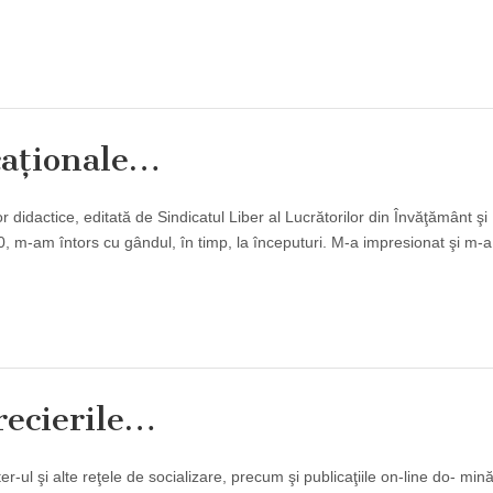
caţionale…
or didactice, editată de Sindicatul Liber al Lucrătorilor din Învăţământ şi
0, m-am întors cu gândul, în timp, la începuturi. M-a impresionat şi m-a
recierile…
-ul şi alte reţele de socializare, precum şi publicaţiile on-line do­- min