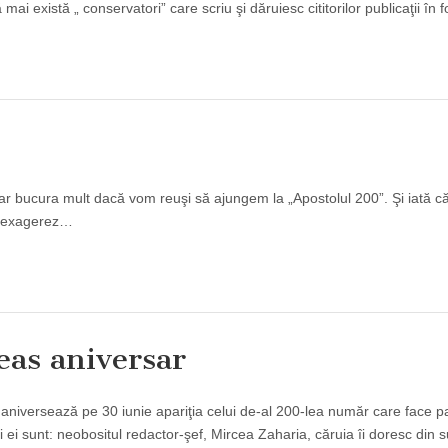
mai există „ conservatori” care scriu şi dăruiesc cititorilor publicaţii în
r bucura mult dacă vom reuşi să ajungem la „Apostolul 200”. Şi iată că,
 Nu exagerez…
ceas aniversar
, aniversează pe 30 iunie apariţia celui de-al 200-lea număr care face p
 sunt: neobositul redactor-şef, Mircea Zaharia, căruia îi doresc din su