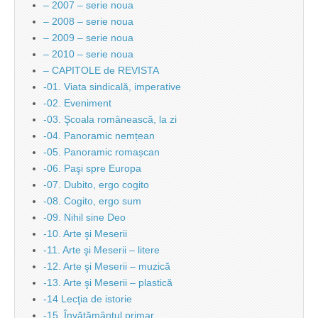
– 2007 – serie noua
– 2008 – serie noua
– 2009 – serie noua
– 2010 – serie noua
– CAPITOLE de REVISTA
-01. Viata sindicală, imperative
-02. Eveniment
-03. Şcoala românească, la zi
-04. Panoramic nemțean
-05. Panoramic romașcan
-06. Paşi spre Europa
-07. Dubito, ergo cogito
-08. Cogito, ergo sum
-09. Nihil sine Deo
-10. Arte şi Meserii
-11. Arte şi Meserii – litere
-12. Arte şi Meserii – muzică
-13. Arte şi Meserii – plastică
-14 Lecţia de istorie
-15. Învăţământul primar