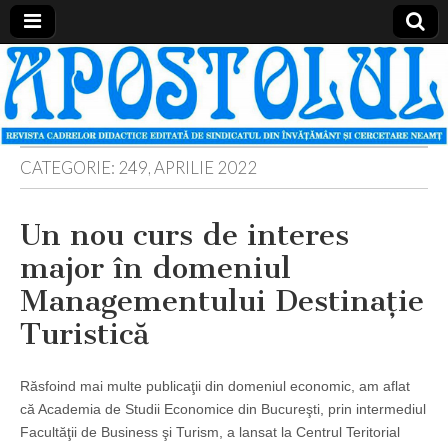
Apostolul
Revista
cadrelor
didactice
din
judetul
Neamt
CATEGORIE:
249, APRILIE 2022
Un nou curs de interes
major în domeniul
Managementului Destinaţie
Turistică
Răsfoind mai multe publicaţii din domeniul economic, am aflat
că Academia de Studii Economice din Bucureşti, prin intermediul
Facultăţii de Business şi Turism, a lansat la Centrul Teritorial