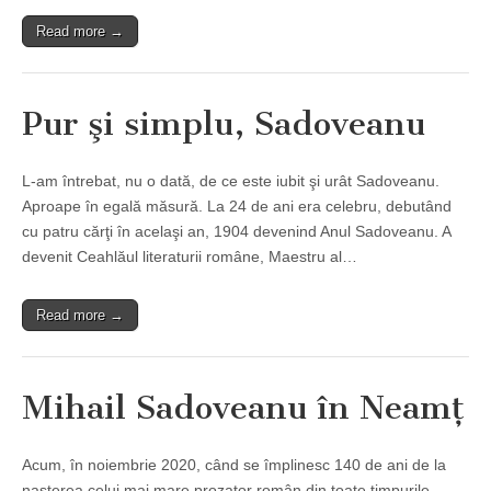
Read more →
Pur şi simplu, Sadoveanu
L-am întrebat, nu o dată, de ce este iubit şi urât Sadoveanu.
Aproape în egală măsură. La 24 de ani era celebru, debutând
cu patru cărţi în acelaşi an, 1904 devenind Anul Sadoveanu. A
devenit Ceahlăul literaturii române, Maestru al…
Read more →
Mihail Sadoveanu în Neamţ
Acum, în noiembrie 2020, când se împlinesc 140 de ani de la
naşterea celui mai mare prozator român din toate timpurile,