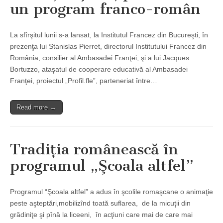
un program franco-român
La sfîrşitul lunii s-a lansat, la Institutul Francez din Bucureşti, în
prezenţa lui Stanislas Pierret, directorul Institutului Francez din
România, consilier al Ambasadei Franţei, şi a lui Jacques
Bortuzzo, ataşatul de cooperare educativă al Ambasadei
Franţei, proiectul „Profil.fle”, parteneriat între…
Read more →
Tradiţia românească în
programul „Şcoala altfel”
Programul “Şcoala altfel” a adus în şcolile romaşcane o animaţie
peste aşteptări,mobilizînd toată suflarea, de la micuţii din
grădiniţe şi pînă la liceeni, în acţiuni care mai de care mai