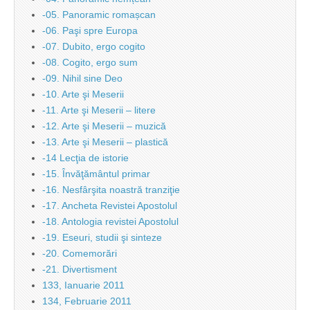
-05. Panoramic romașcan
-06. Paşi spre Europa
-07. Dubito, ergo cogito
-08. Cogito, ergo sum
-09. Nihil sine Deo
-10. Arte şi Meserii
-11. Arte şi Meserii – litere
-12. Arte şi Meserii – muzică
-13. Arte şi Meserii – plastică
-14 Lecţia de istorie
-15. Învăţământul primar
-16. Nesfârşita noastră tranziţie
-17. Ancheta Revistei Apostolul
-18. Antologia revistei Apostolul
-19. Eseuri, studii şi sinteze
-20. Comemorări
-21. Divertisment
133, Ianuarie 2011
134, Februarie 2011