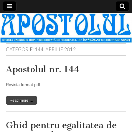
Apostolul
Revista
cadrelor
didactice
din
judetul
Neamt
CATEGORIE:
144, APRILIE 2012
Apostolul nr. 144
Revista format pdf
Read more →
Ghid pentru egalitatea de