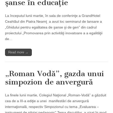
şanse în educaţie
La începutul lunii martie, în sala de conferinţe a GrandHotel
Ceahlăul din Piatra Neamţ a avut loc seminarul de lansare a
„Ghidului pentru egalitatea de şanse şi de gen” din cadrul
proiectului „Promovarea prin activităţi inovatoare a a egalităţii
de…
Read more →
„Roman Vodă”, gazda unui
simpozion de anvergură
La finele lunii martie, Colegiul Naţional „Roman-Vodă” a găzduit
cea de a III-a ediţie a unei manifestări de anvergură
internaţională, respectiv Simpozionul cu tema „Evaluarea –
instrument de pilotaj pedagogic”.Tema discuţiilor a vizat în mod