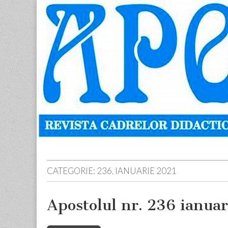
Apostolul
Revista
cadrelor
didactice
din
judetul
Neamt
Skip
Main
to
menu
content
CATEGORIE:
236, IANUARIE 2021
Apostolul nr. 236 ianua