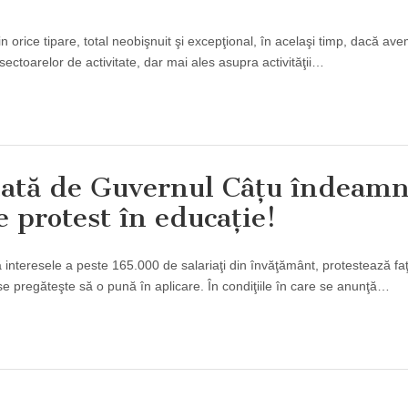
in orice tipare, total neobişnuit şi excepţional, în acelaşi timp, dacă ave
toarelor de activitate, dar mai ales asupra activităţii…
ţată de Guvernul Câţu îndeamn
e protest în educaţie!
 interesele a peste 165.000 de salariaţi din învăţământ, protestează fa
se pregăteşte să o pună în aplicare. În condiţiile în care se anunţă…