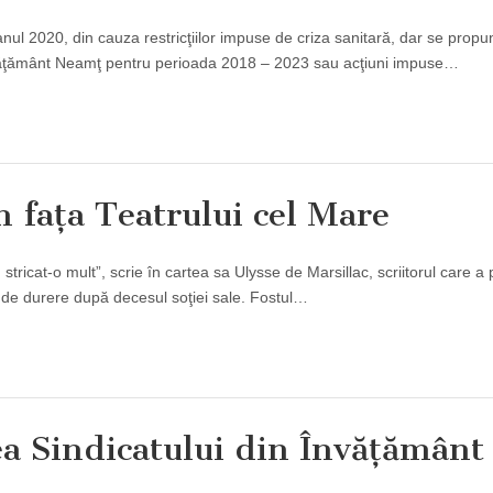
nul 2020, din cauza restricţiilor impuse de criza sanitară, dar se propun
 Învăţământ Neamţ pentru perioada 2018 – 2023 sau acţiuni impuse…
n faţa Teatrului cel Mare
ricat-o mult”, scrie în cartea sa Ulysse de Marsillac, scriitorul care a 
it de durere după decesul soţiei sale. Fostul…
ea Sindicatului din Învăţământ