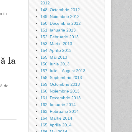
2012
148, Octombrie 2012
m în
149, Noiembrie 2012
150, Decembrie 2012
151, Ianuarie 2013
152, Februarie 2013
153, Martie 2013
154, Aprilie 2013
155, Mai 2013
ă la
156, Iunie 2013
157, Iulie – August 2013
158, Septembrie 2013
159, Octombrie 2013
ţă de
160, Noiembrie 2013
161, Decembrie 2013
162, Ianuarie 2014
163, Februarie 2014
164, Martie 2014
165, Aprilie 2014
166, Mai 2014