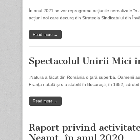
În anul 2021 se vor reprograma acţiunile nerealizate în a
acţiuni noi care decurg din Strategia Sindicatului din
Read more →
Spectacolul Unirii Mici î
„Natura a făcut din România o ţară superbă. Oamenii au st
Franţa natală şi s-a stabilit în Bucureşti, în 1852, zdrob
Read more →
Raport privind activitat
Neamţ, în anul 2020