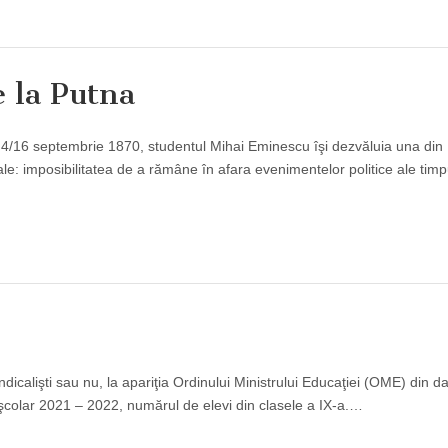
e la Putna
a 4/16 septembrie 1870, studentul Mihai Eminescu îşi dezvăluia una din
ale: imposibilitatea de a rămâne în afara evenimentelor politice ale timp
dicalişti sau nu, la apariţia Ordinului Ministrului Educaţiei (OME) din d
şcolar 2021 – 2022, numărul de elevi din clasele a IX-a.…