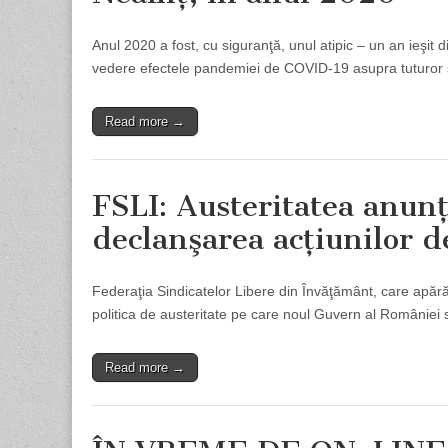
Anul 2020 a fost, cu siguranţă, unul atipic – un an ieşit d
vedere efectele pandemiei de COVID-19 asupra tuturor sec
Read more →
FSLI: Austeritatea anun
declanşarea acţiunilor d
Federaţia Sindicatelor Libere din Învăţământ, care apără
politica de austeritate pe care noul Guvern al României 
Read more →