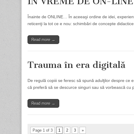
ÎN VREME DE ON-LINE
Înainte de ONLINE… În aceeaşi ordine de idei, experienţa
reticenţi la tot ce e nou: schimbări de concepte didactic
Read more →
Trauma în era digitală
De regulă copiii se feresc să spună adulţilor despre ce 
că preferă să se descurce singuri sau să vorbească cu pr
Read more →
Page 1 of 3
1
2
3
»