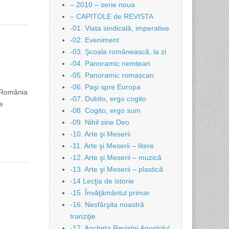
– 2010 – serie noua
– CAPITOLE de REVISTA
-01. Viata sindicală, imperative
-02. Eveniment
-03. Şcoala românească, la zi
-04. Panoramic nemțean
-05. Panoramic romașcan
-06. Paşi spre Europa
n România
-07. Dubito, ergo cogito
e
-08. Cogito, ergo sum
-09. Nihil sine Deo
-10. Arte şi Meserii
-11. Arte şi Meserii – litere
-12. Arte şi Meserii – muzică
-13. Arte şi Meserii – plastică
-14 Lecţia de istorie
-15. Învăţământul primar
-16. Nesfârşita noastră
tranziţie
-17. Ancheta Revistei Apostolul