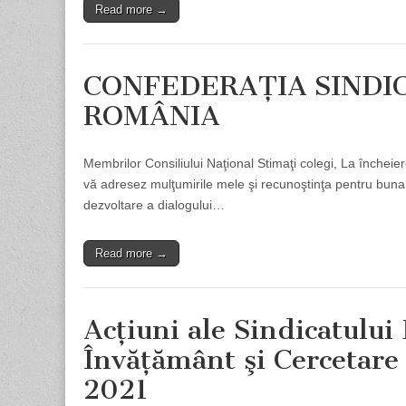
Read more →
CONFEDERAŢIA SINDI
ROMÂNIA
Membrilor Consiliului Naţional Stimaţi colegi, La închei
vă adresez mulţumirile mele şi recunoştinţa pentru bun
dezvoltare a dialogului…
Read more →
Acţiuni ale Sindicatului 
Învăţământ şi Cercetare
2021