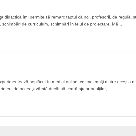
 didactică îmi permite să remarc faptul că noi, profesorii, de regulă, 
e, schimbări de curriculum, schimbări în felul de proiectare. Mă…
experimentează neplăcut în mediul online, cei mai mulţi dintre aceştia d
ieteni de aceeaşi vârstă decât să ceară ajutor adulţilor,…