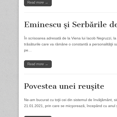
Read more →
Eminescu şi Serbările d
În scrisoarea adresată de la Viena lui Iacob Negruzzi, l
trăsăturile care va rămâne o constantă a personalităţii s
pe…
Read more →
Povestea unei reuşite
Ne-am bucurat cu toţii cei din sistemul de învăţământ, sin
21.01.2021, prin care se micşorează, începând cu anul 