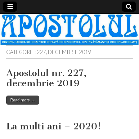
Apostolul
Revista
cadrelor
didactice
din
judetul
Neamt
CATEGORIE:
227, DECEMBRIE 2019
Apostolul nr. 227,
decembrie 2019
Read more →
La multi ani – 2020!