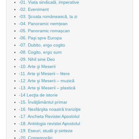
-01. Viata sindicală, imperative
-02. Eveniment
-03. Şcoala românească, la zi
-04. Panoramic nemțean
-05. Panoramic romașcan
-06. Paşi spre Europa
-07. Dubito, ergo cogito
-08. Cogito, ergo sum
-09. Nihil sine Deo
-10. Arte şi Meserii
-11. Arte şi Meserii – litere
-12. Arte şi Meserii – muzică
-13. Arte şi Meserii – plastică
-14 Lecţia de istorie
-15. Învăţământul primar
-16. Nesfârşita noastră tranziţie
-17. Ancheta Revistei Apostolul
-18. Antologia revistei Apostolul
-19. Eseuri, studii şi sinteze
-20. Comemorări