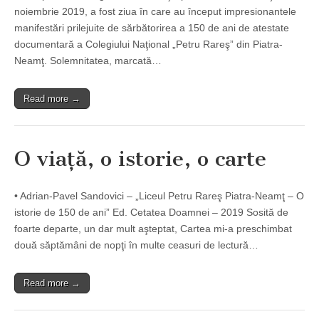
noiembrie 2019, a fost ziua în care au început impresionantele
manifestări prilejuite de sărbătorirea a 150 de ani de atestate
documentară a Colegiului Naţional „Petru Rareş” din Piatra-
Neamţ. Solemnitatea, marcată…
Read more →
O viaţă, o istorie, o carte
• Adrian-Pavel Sandovici – „Liceul Petru Rareş Piatra-Neamţ – O
istorie de 150 de ani” Ed. Cetatea Doamnei – 2019 Sosită de
foarte departe, un dar mult aşteptat, Cartea mi-a preschimbat
două săptămâni de nopţi în multe ceasuri de lectură…
Read more →