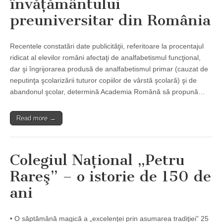
învăţământului
preuniversitar din România
Recentele constatări date publicităţii, referitoare la procentajul
ridicat al elevilor români afectaţi de analfabetismul funcţional,
dar şi îngrijorarea produsă de analfabetismul primar (cauzat de
neputinţa şcolarizării tuturor copiilor de vârstă şcolară) şi de
abandonul şcolar, determină Academia Română să propună…
Read more →
Colegiul Naţional „Petru
Rareş” – o istorie de 150 de
ani
• O săptămână magică a „excelenţei prin asumarea tradiţiei” 25