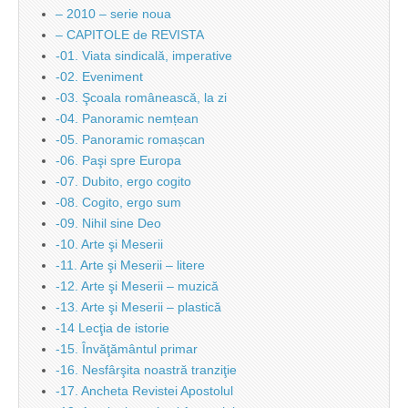
– 2010 – serie noua
– CAPITOLE de REVISTA
-01. Viata sindicală, imperative
-02. Eveniment
-03. Şcoala românească, la zi
-04. Panoramic nemțean
-05. Panoramic romașcan
-06. Paşi spre Europa
-07. Dubito, ergo cogito
-08. Cogito, ergo sum
-09. Nihil sine Deo
-10. Arte şi Meserii
-11. Arte şi Meserii – litere
-12. Arte şi Meserii – muzică
-13. Arte şi Meserii – plastică
-14 Lecţia de istorie
-15. Învăţământul primar
-16. Nesfârşita noastră tranziţie
-17. Ancheta Revistei Apostolul