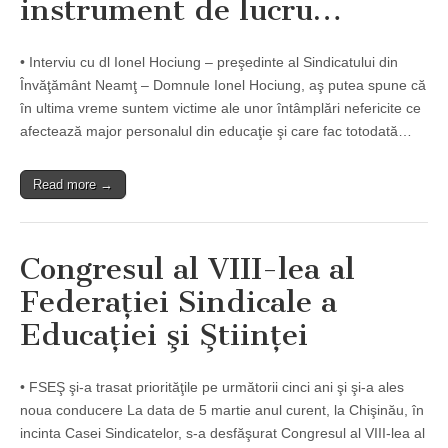
instrument de lucru…
• Interviu cu dl Ionel Hociung – preşedinte al Sindicatului din
Învăţământ Neamţ – Domnule Ionel Hociung, aş putea spune că
în ultima vreme suntem victime ale unor întâmplări nefericite ce
afectează major personalul din educaţie şi care fac totodată…
Read more →
Congresul al VIII-lea al
Federaţiei Sindicale a
Educaţiei şi Ştiinţei
• FSEŞ şi-a trasat priorităţile pe următorii cinci ani şi şi-a ales
noua conducere La data de 5 martie anul curent, la Chişinău, în
incinta Casei Sindicatelor, s-a desfăşurat Congresul al VIII-lea al