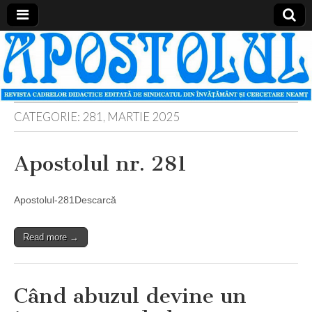
Apostolul
Revista
cadrelor
didactice
din
judetul
Neamt
CATEGORIE:
281, MARTIE 2025
Apostolul nr. 281
Apostolul-281Descarcă
Read more →
Când abuzul devine un