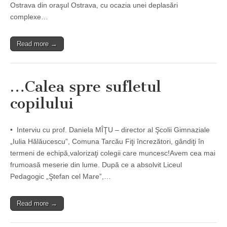
Ostrava din oraşul Ostrava, cu ocazia unei deplasări
complexe…
Read more →
…Calea spre sufletul
copilului
• Interviu cu prof. Daniela MÎŢU – director al Şcolii Gimnaziale
„Iulia Hălăucescu”, Comuna Tarcău Fiţi încrezători, gândiţi în
termeni de echipă,valorizaţi colegii care muncesc!Avem cea mai
frumoasă meserie din lume. După ce a absolvit Liceul
Pedagogic „Ştefan cel Mare”,…
Read more →