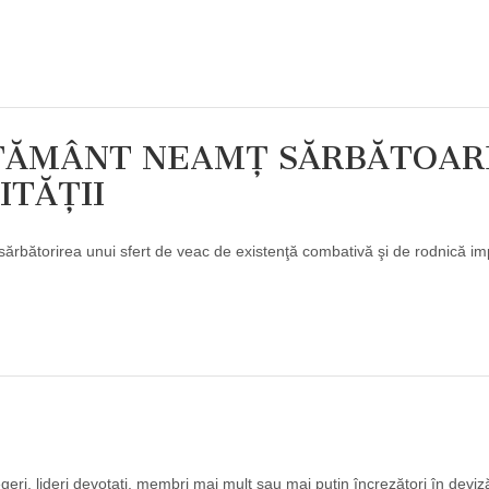
ĂŢĂMÂNT NEAMŢ SĂRBĂTOAR
ITĂŢII
rirea unui sfert de veac de existenţă combativă şi de rodnică imp
geri, lideri devotaţi, membri mai mult sau mai puţin încrezători în deviză