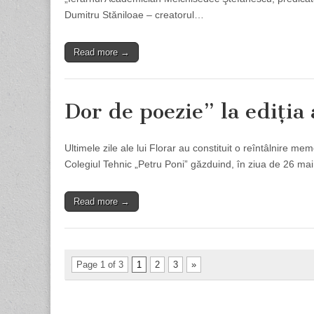
Dumitru Stăniloae – creatorul…
Read more →
Dor de poezie” la ediţia
Ultimele zile ale lui Florar au constituit o reîntâlnire m
Colegiul Tehnic „Petru Poni” găzduind, în ziua de 26 mai
Read more →
Page 1 of 3
1
2
3
»