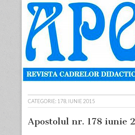
Apostolul
Revista
cadrelor
didactice
din
judetul
Neamt
Skip
Main
to
menu
content
CATEGORIE:
178, IUNIE 2015
Apostolul nr. 178 iunie 