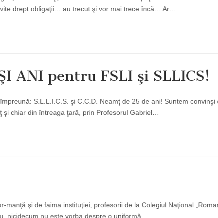
rivite drept obligaţii… au trecut şi vor mai trece încă… Ar…
 ANI pentru FSLI şi SLLICS!
ăm împreună: S.L.L.I.C.S. şi C.C.D. Neamţ de 25 de ani! Suntem convinşi
 şi chiar din întreaga ţară, prin Profesorul Gabriel…
for-manţă şi de faima instituţiei, profesorii de la Colegiul Naţional „Rom
. Nu, nicidecum nu este vorba despre o uniformă,…