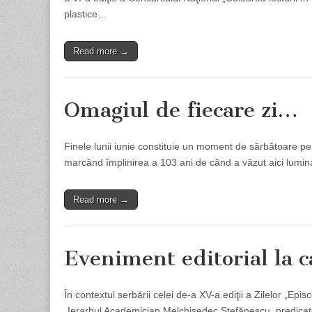
plastice…
Read more →
Omagiul de fiecare zi…
Finele lunii iunie constituie un moment de sărbătoare pen
marcând împlinirea a 103 ani de când a văzut aici lumina
Read more →
Eveniment editorial la 
În contextul serbării celei de-a XV-a ediţii a Zilelor „E
„Ierarhul Academician Melchisedec Ştefănescu, predicato