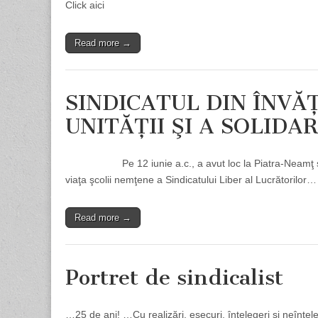
Click aici
Read more →
SINDICATUL DIN ÎNV
UNITĂŢII ŞI A SOLIDAR
Pe 12 iunie a.c., a avut loc la Piatra-Neamţ sărbăto
viaţa şcolii nemţene a Sindicatului Liber al Lucrătorilor…
Read more →
Portret de sindicalist
…25 de ani! …Cu realizări, eşecuri, înţelegeri şi neînţele