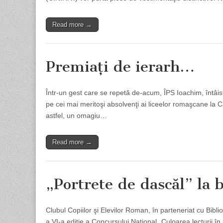
Read more →
Premiaţi de ierarh…
Într-un gest care se repetă de-acum, ÎPS Ioachim, întâist
pe cei mai meritoşi absolvenţi ai liceelor romaşcane la
astfel, un omagiu…
Read more →
„Portrete de dascăl” la 
Clubul Copiilor şi Elevilor Roman, în parteneriat cu Bi
a VI-a ediţie a Concursului Naţional „Culoarea lecturii în bi