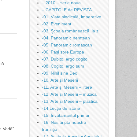
– 2010 – serie noua
– CAPITOLE de REVISTA
-01. Viata sindicală, imperative
-02. Eveniment
-03. Şcoala românească, la zi
-04. Panoramic nemțean
-05. Panoramic romașcan
-06. Paşi spre Europa
-07. Dubito, ergo cogito
 că
-08. Cogito, ergo sum
-09. Nihil sine Deo
-10. Arte şi Meserii
-11. Arte şi Meserii – litere
-12. Arte şi Meserii – muzică
-13. Arte şi Meserii – plastică
-14 Lecţia de istorie
-15. Învăţământul primar
-16. Nesfârşita noastră
an Vodă”
tranziţie
-17. Ancheta Revistei Apostolul