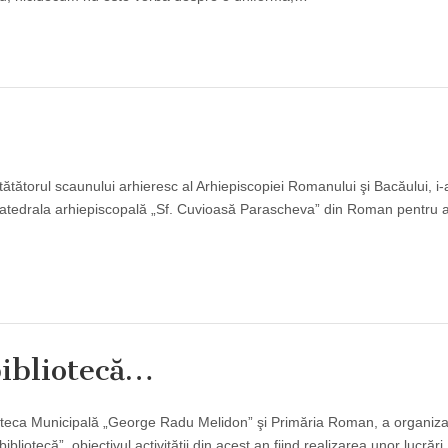
ătătorul scaunului arhieresc al Arhiepiscopiei Romanului şi Bacăului, i-a
 Catedrala arhiepiscopală „Sf. Cuvioasă Parascheva” din Roman pentru 
bibliotecă…
blioteca Municipală „George Radu Melidon” şi Primăria Roman, a organiz
bliotecă”, obiectivul activităţii din acest an fiind realizarea unor lucrări