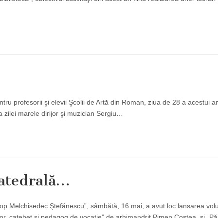
tru profesorii şi elevii Şcolii de Artă din Roman, ziua de 28 a acestui a
 zilei marele dirijor şi muzician Sergiu…
catedrală…
piscop Melchisedec Ştefănescu”, sâmbătă, 16 mai, a avut loc lansarea vo
r, catehet şi pedagog de vocaţie” de arhimandrit Pimen Costea, şi „Păr