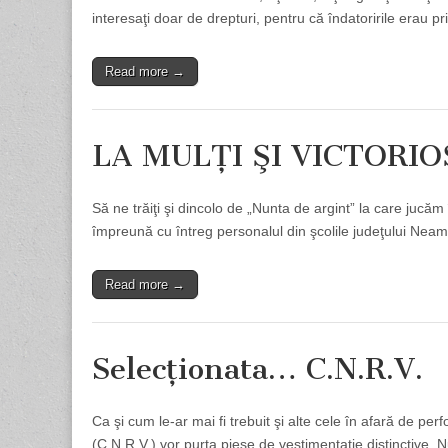
interesaţi doar de drepturi, pentru că îndatoririle erau p
Read more →
LA MULŢI ŞI VICTORIOŞI
Să ne trăiţi şi dincolo de „Nunta de argint” la care juc
împreună cu întreg personalul din şcolile judeţului Neamţ
Read more →
Selecţionata… C.N.R.V.
Ca şi cum le-ar mai fi trebuit şi alte cele în afară de per
(C.N.R.V.) vor purta piese de vestimentaţie distinctive