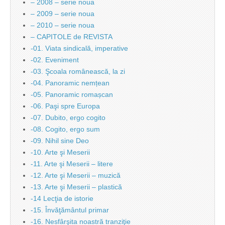
– 2008 – serie noua
– 2009 – serie noua
– 2010 – serie noua
– CAPITOLE de REVISTA
-01. Viata sindicală, imperative
-02. Eveniment
-03. Şcoala românească, la zi
-04. Panoramic nemțean
-05. Panoramic romașcan
-06. Paşi spre Europa
-07. Dubito, ergo cogito
-08. Cogito, ergo sum
-09. Nihil sine Deo
-10. Arte şi Meserii
-11. Arte şi Meserii – litere
-12. Arte şi Meserii – muzică
-13. Arte şi Meserii – plastică
-14 Lecţia de istorie
-15. Învăţământul primar
-16. Nesfârşita noastră tranziţie