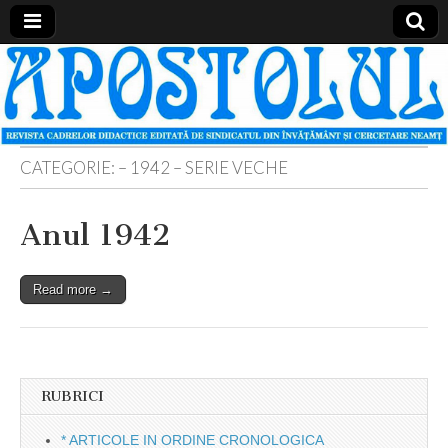
Apostolul
Revista
cadrelor
didactice
din
judetul
Neamt
CATEGORIE:
– 1942 – SERIE VECHE
Anul 1942
Read more →
RUBRICI
* ARTICOLE IN ORDINE CRONOLOGICA