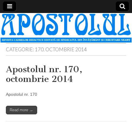
Apostolul
Revista
cadrelor
didactice
din
judetul
Neamt
CATEGORIE:
170, OCTOMBRIE 2014
Apostolul nr. 170,
octombrie 2014
Apostolul nr. 170
Read more →