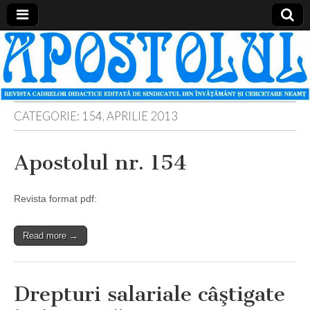
Apostolul
Revista
cadrelor
didactice
din
judetul
Neamt
CATEGORIE:
154, APRILIE 2013
Apostolul nr. 154
Revista format pdf:
Read more →
Drepturi salariale câştigate