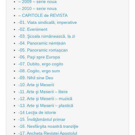
– 2009 – serie noua
– 2010 – serie noua
– CAPITOLE de REVISTA
-01. Viata sindicală, imperative
-02. Eveniment
-03. Şcoala românească, la zi
-04. Panoramic nemțean
-05. Panoramic romașcan
-06. Paşi spre Europa
-07. Dubito, ergo cogito
-08. Cogito, ergo sum
-09. Nihil sine Deo
-10. Arte şi Meserii
-11. Arte şi Meserii – litere
-12. Arte şi Meserii – muzică
-13. Arte şi Meserii – plastică
-14 Lecţia de istorie
-15. Învăţământul primar
-16. Nesfârşita noastră tranziţie
-17. Ancheta Revistei Apostolul