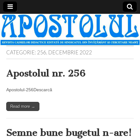
Apostolul
Revista
cadrelor
didactice
din
judetul
Neamt
CATEGORIE:
256, DECEMBRIE 2022
Apostolul nr. 256
Apostolul-256Descarcă
Read more →
Semne bune bugetul n-are!