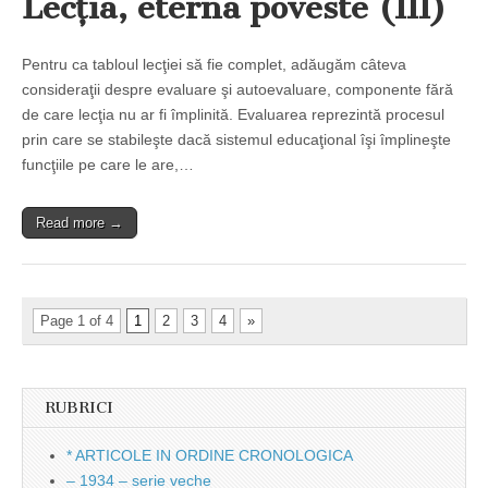
Lecţia, eterna poveste (III)
Pentru ca tabloul lecţiei să fie complet, adăugăm câteva
consideraţii despre evaluare şi autoevaluare, componente fără
de care lecţia nu ar fi împlinită. Evaluarea reprezintă procesul
prin care se stabileşte dacă sistemul educaţional îşi împlineşte
funcţiile pe care le are,…
Read more →
Page 1 of 4
1
2
3
4
»
RUBRICI
* ARTICOLE IN ORDINE CRONOLOGICA
– 1934 – serie veche