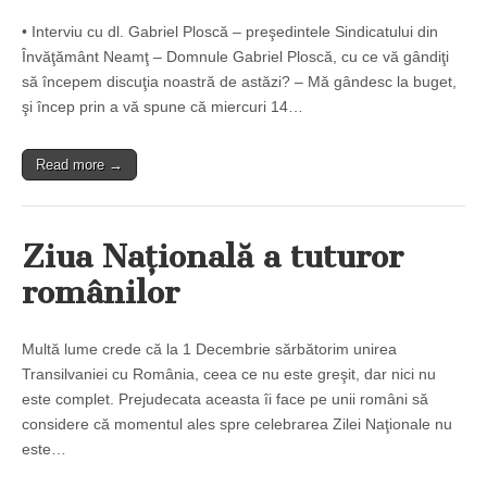
• Interviu cu dl. Gabriel Ploscă – preşedintele Sindicatului din
Învăţământ Neamţ – Domnule Gabriel Ploscă, cu ce vă gândiţi
să începem discuţia noastră de astăzi? – Mă gândesc la buget,
şi încep prin a vă spune că miercuri 14…
Read more →
Ziua Naţională a tuturor
românilor
Multă lume crede că la 1 Decembrie sărbătorim unirea
Transilvaniei cu România, ceea ce nu este greşit, dar nici nu
este complet. Prejudecata aceasta îi face pe unii români să
considere că momentul ales spre celebrarea Zilei Naţionale nu
este…